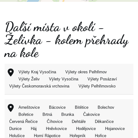
Další místa v okolí -
Želivka - kolem přehrady
na kole
Výlety Kraj Vysočina
Výlety okres Pelhřimov
Výlety Želiv
Výlety Vysočina
Výlety Posázaví
Výlety Českomoravská vrchovina
Výlety Pelhřimovsko
Arneštovice
Bácovice
Bitětice
Bolechov
Bořetice
Brtná
Brunka
Čakovice
Červená Řečice
Číhovice
Dehtáře
Děkančice
Dunice
Háj
Hněvkovice
Hodějovice
Hojanovice
Holušice
Horní Rápotice
Hořepník
Hořice