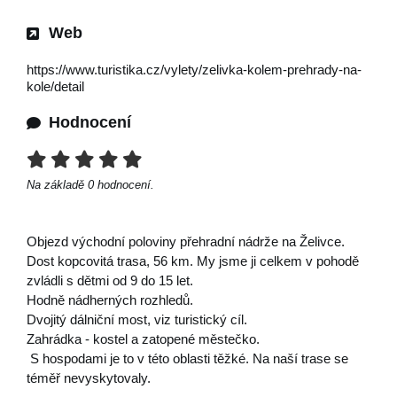
Web
https://www.turistika.cz/vylety/zelivka-kolem-prehrady-na-
kole/detail
Hodnocení
Na základě
0
hodnocení.
Objezd východní poloviny přehradní nádrže na Želivce.
Dost kopcovitá trasa, 56 km. My jsme ji celkem v pohodě
zvládli s dětmi od 9 do 15 let.
Hodně nádherných rozhledů.
Dvojitý dálniční most, viz turistický cíl.
Zahrádka - kostel a zatopené městečko.
S hospodami je to v této oblasti těžké. Na naší trase se
téměř nevyskytovaly.