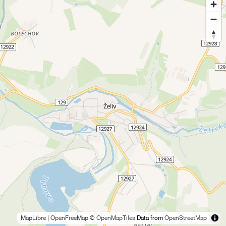
MapLibre
|
OpenFreeMap
© OpenMapTiles
Data from
OpenStreetMap