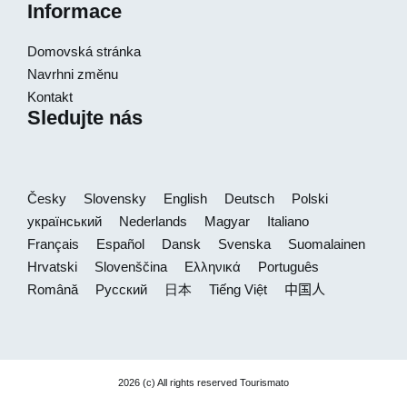
Informace
Domovská stránka
Navrhni změnu
Kontakt
Sledujte nás
Česky
Slovensky
English
Deutsch
Polski
український
Nederlands
Magyar
Italiano
Français
Español
Dansk
Svenska
Suomalainen
Hrvatski
Slovenščina
Ελληνικά
Português
Română
Русский
日本
Tiếng Việt
中国人
2026 (c) All rights reserved Tourismato