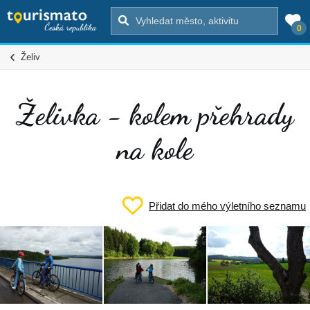
0
Želiv
Želivka - kolem přehrady
na kole
Přidat do mého výletního seznamu