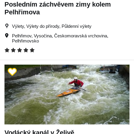
Posledním záchvěvem zimy kolem
Pelhřimova
Výlety, Výlety do přírody, Půldenní výlety
Pelhřimov
,
Vysočina
,
Českomoravská vrchovina
,
Pelhřimovsko
Vodácký kanál v Želivě.