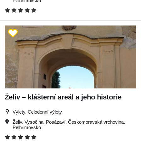
Pelhřimovsko
Želiv – klášterní areál a jeho historie
Výlety, Celodenní výlety
Želiv
,
Vysočina
,
Posázaví
,
Českomoravská vrchovina
,
Pelhřimovsko