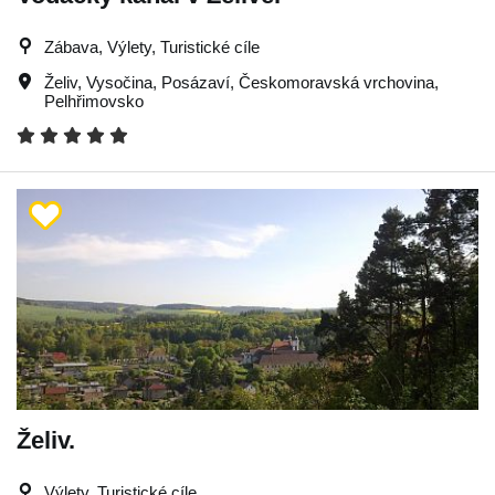
Zábava, Výlety, Turistické cíle
Želiv
,
Vysočina
,
Posázaví
,
Českomoravská vrchovina
,
Pelhřimovsko
Želiv.
Výlety, Turistické cíle