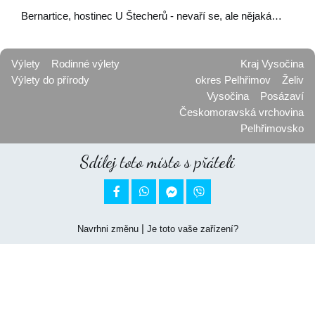
Bernartice, hostinec U Štecherů - nevaří se, ale nějaká…
Výlety
Rodinné výlety
Kraj Vysočina
Výlety do přírody
okres Pelhřimov
Želiv
Vysočina
Posázaví
Českomoravská vrchovina
Pelhřimovsko
Sdílej toto místo s přáteli


|
Navrhni změnu
Je toto vaše zařízení?