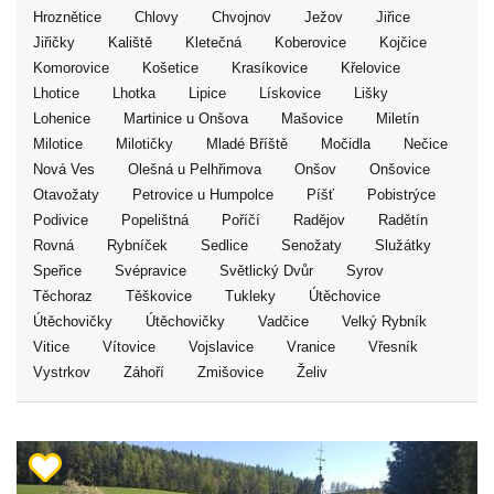
Hroznětice
Chlovy
Chvojnov
Ježov
Jiřice
Jiřičky
Kaliště
Kletečná
Koberovice
Kojčice
Komorovice
Košetice
Krasíkovice
Křelovice
Lhotice
Lhotka
Lipice
Lískovice
Lišky
Lohenice
Martinice u Onšova
Mašovice
Miletín
Milotice
Milotičky
Mladé Bříště
Močidla
Nečice
Nová Ves
Olešná u Pelhřimova
Onšov
Onšovice
Otavožaty
Petrovice u Humpolce
Píšť
Pobistrýce
Podivice
Popelištná
Poříčí
Radějov
Radětín
Rovná
Rybníček
Sedlice
Senožaty
Služátky
Speřice
Svépravice
Světlický Dvůr
Syrov
Těchoraz
Těškovice
Tukleky
Útěchovice
Útěchovičky
Útěchovičky
Vadčice
Velký Rybník
Vitice
Vítovice
Vojslavice
Vranice
Vřesník
Vystrkov
Záhoří
Zmišovice
Želiv