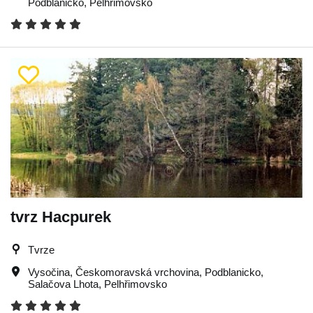
Podblanicko
,
Pelhřimovsko
tvrz Hacpurek
Tvrze
Vysočina
,
Českomoravská vrchovina
,
Podblanicko
,
Salačova Lhota
,
Pelhřimovsko