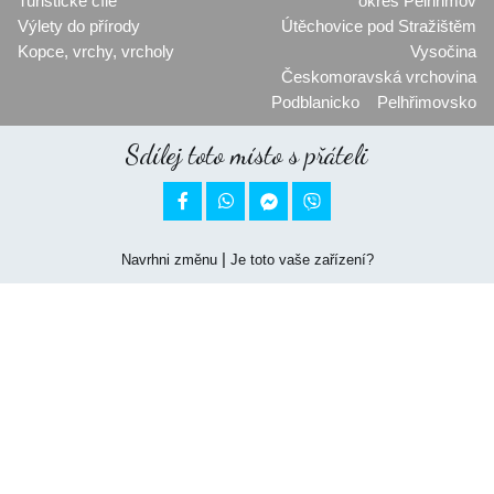
Turistické cíle
okres Pelhřimov
Výlety do přírody
Útěchovice pod Stražištěm
Kopce, vrchy, vrcholy
Vysočina
Českomoravská vrchovina
Podblanicko
Pelhřimovsko
Sdílej toto místo s přáteli


|
Navrhni změnu
Je toto vaše zařízení?