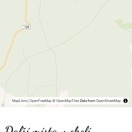
MapLibre
|
OpenFreeMap
© OpenMapTiles
Data from
OpenStreetMap
Další místa v okolí -