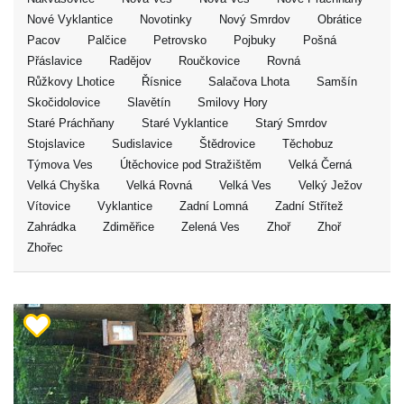
Nové Vyklantice
Novotinky
Nový Smrdov
Obrátice
Pacov
Palčice
Petrovsko
Pojbuky
Pošná
Přáslavice
Radějov
Roučkovice
Rovná
Růžkovy Lhotice
Řísnice
Salačova Lhota
Samšín
Skočidolovice
Slavětín
Smilovy Hory
Staré Práchňany
Staré Vyklantice
Starý Smrdov
Stojslavice
Sudislavice
Štědrovice
Těchobuz
Týmova Ves
Útěchovice pod Stražištěm
Velká Černá
Velká Chyška
Velká Rovná
Velká Ves
Velký Ježov
Vítovice
Vyklantice
Zadní Lomná
Zadní Střítež
Zahrádka
Zdiměřice
Zelená Ves
Zhoř
Zhoř
Zhořec