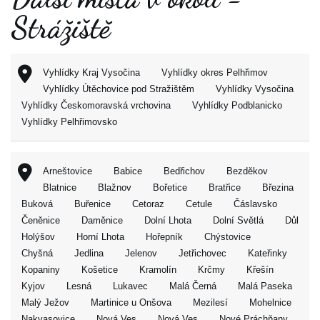
Strážiště
Vyhlídky Kraj Vysočina
Vyhlídky okres Pelhřimov
Vyhlídky Útěchovice pod Stražištěm
Vyhlídky Vysočina
Vyhlídky Českomoravská vrchovina
Vyhlídky Podblanicko
Vyhlídky Pelhřimovsko
Arneštovice
Babice
Bedřichov
Bezděkov
Blatnice
Blažnov
Bořetice
Bratřice
Březina
Buková
Buřenice
Cetoraz
Cetule
Čáslavsko
Čeněnice
Daměnice
Dolní Lhota
Dolní Světlá
Důl
Holýšov
Horní Lhota
Hořepník
Chýstovice
Chyšná
Jedlina
Jelenov
Jetřichovec
Kateřinky
Kopaniny
Košetice
Kramolín
Krčmy
Křešín
Kyjov
Lesná
Lukavec
Malá Černá
Malá Paseka
Malý Ježov
Martinice u Onšova
Mezilesí
Mohelnice
Nakvasovice
Nová Ves
Nová Ves
Nové Práchňany