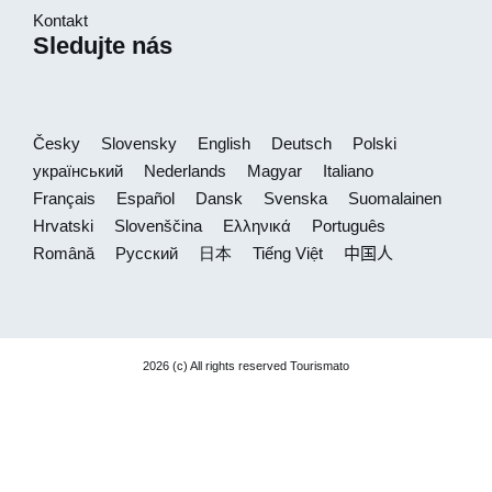
Kontakt
Sledujte nás
Česky
Slovensky
English
Deutsch
Polski
український
Nederlands
Magyar
Italiano
Français
Español
Dansk
Svenska
Suomalainen
Hrvatski
Slovenščina
Ελληνικά
Português
Română
Русский
日本
Tiếng Việt
中国人
2026 (c) All rights reserved Tourismato