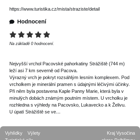
https://www.turistika.cz/mista/straziste/detail
Hodnocení
Na základě
0
hodnocení.
Nejvyšší vrchol Pacovské pahorkatiny Strážiště (744 m)
leží asi 7 km severně od Pacova.
Výrazný vrch je pokryt rozsáhlým lesním komplexem. Pod
vrcholkem je minerální pramen s údajnými léčivými účinky.
Při něm byla postavena Kaple Panny Marie, která byla v
minulých dobách známým poutním místem. U vrcholku je
rozhledna s výhledy na Pacovsko, Lukavecko a k Želivu.
U úpatí Strážiště se ve…
Vyhlídky
Výlety
Kraj Vysočina