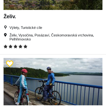
Želiv.
Výlety, Turistické cíle
Želiv
,
Vysočina
,
Posázaví
,
Českomoravská vrchovina
,
Pelhřimovsko