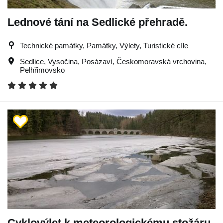
Lednové tání na Sedlické přehradě.
Technické památky, Památky, Výlety, Turistické cíle
Sedlice
,
Vysočina
,
Posázaví
,
Českomoravská vrchovina
,
Pelhřimovsko
Cyklovýlet k meteorologickému stožáru