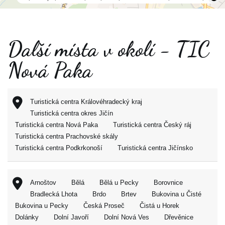
Další místa v okolí - TIC
Nová Paka
Turistická centra Královéhradecký kraj
Turistická centra okres Jičín
Turistická centra Nová Paka
Turistická centra Český ráj
Turistická centra Prachovské skály
Turistická centra Podkrkonoší
Turistická centra Jičínsko
Arnoštov
Bělá
Bělá u Pecky
Borovnice
Bradlecká Lhota
Brdo
Brtev
Bukovina u Čisté
Bukovina u Pecky
Česká Proseč
Čistá u Horek
Dolánky
Dolní Javoří
Dolní Nová Ves
Dřevěnice