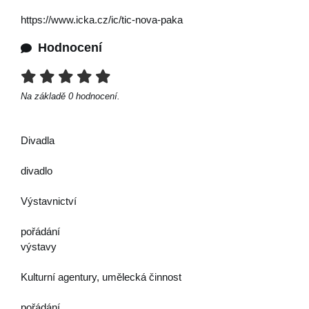
https://www.icka.cz/ic/tic-nova-paka
Hodnocení
Na základě
0
hodnocení.
Divadla
divadlo
Výstavnictví
pořádání
výstavy
Kulturní agentury, umělecká činnost
pořádání