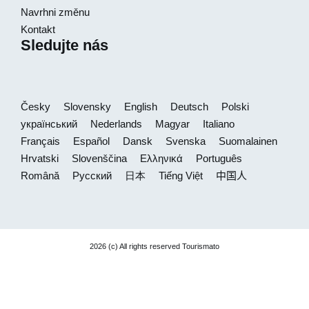
Navrhni změnu
Kontakt
Sledujte nás
Česky
Slovensky
English
Deutsch
Polski
український
Nederlands
Magyar
Italiano
Français
Español
Dansk
Svenska
Suomalainen
Hrvatski
Slovenščina
Ελληνικά
Português
Română
Русский
日本
Tiếng Việt
中国人
2026 (c) All rights reserved Tourismato