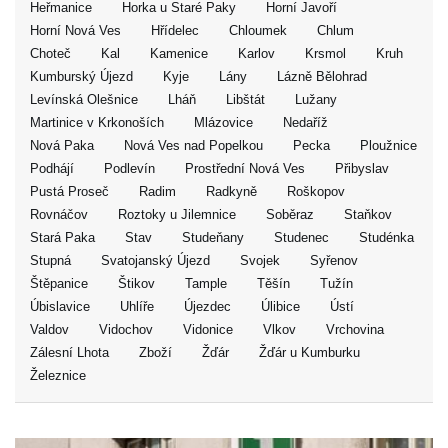
Heřmanice
Horka u Staré Paky
Horní Javoří
Horní Nová Ves
Hřídelec
Chloumek
Chlum
Choteč
Kal
Kamenice
Karlov
Krsmol
Kruh
Kumburský Újezd
Kyje
Lány
Lázně Bělohrad
Levínská Olešnice
Lháň
Libštát
Lužany
Martinice v Krkonoších
Mlázovice
Nedaříž
Nová Paka
Nová Ves nad Popelkou
Pecka
Ploužnice
Podhájí
Podlevín
Prostřední Nová Ves
Přibyslav
Pustá Proseč
Radim
Radkyně
Roškopov
Rovnáčov
Roztoky u Jilemnice
Soběraz
Staňkov
Stará Paka
Stav
Studeňany
Studenec
Studénka
Stupná
Svatojanský Újezd
Svojek
Syřenov
Štěpanice
Štikov
Tample
Těšín
Tužín
Úbislavice
Uhlíře
Újezdec
Úlibice
Ústí
Valdov
Vidochov
Vidonice
Vlkov
Vrchovina
Zálesní Lhota
Zboží
Žďár
Žďár u Kumburku
Železnice