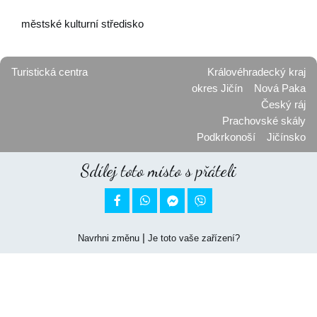
městské kulturní středisko
Turistická centra
Královéhradecký kraj
okres Jičín
Nová Paka
Český ráj
Prachovské skály
Podkrkonoší
Jičínsko
Sdílej toto místo s přáteli


|
Navrhni změnu
Je toto vaše zařízení?