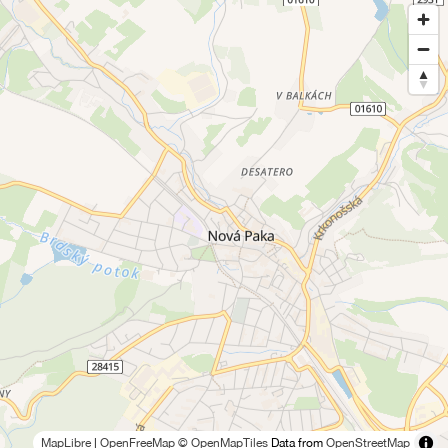
MapLibre
|
OpenFreeMap
© OpenMapTiles
Data from
OpenStreetMap