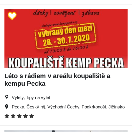
Léto s rádiem v areálu koupaliště a
kempu Pecka
Výlety, Tipy na výlet
Pecka
,
Český ráj
,
Východní Čechy
,
Podkrkonoší
,
Jičínsko