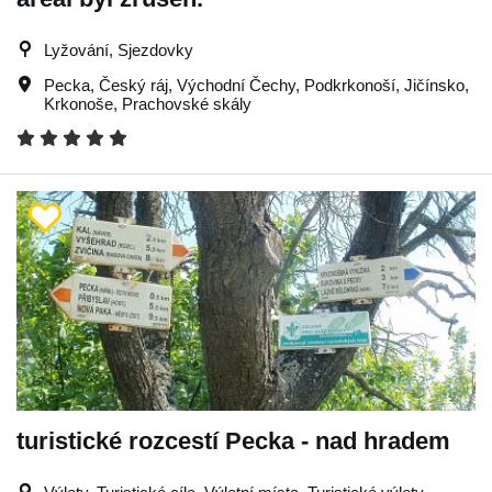
Lyžování, Sjezdovky
Pecka
,
Český ráj
,
Východní Čechy
,
Podkrkonoší
,
Jičínsko
,
Krkonoše
,
Prachovské skály
turistické rozcestí Pecka - nad hradem