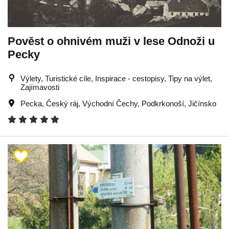
Pověst o ohnivém muži v lese Odnoži u
Pecky
Výlety, Turistické cíle, Inspirace - cestopisy, Tipy na výlet,
Zajímavosti
Pecka
,
Český ráj
,
Východní Čechy
,
Podkrkonoší
,
Jičínsko