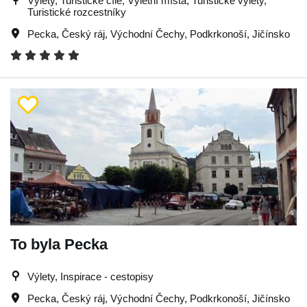
Výlety, Turistické cíle, Výletní místa, Turistické výlety,
Turistické rozcestníky
Pecka
,
Český ráj
,
Východní Čechy
,
Podkrkonoší
,
Jičínsko
To byla Pecka
Výlety, Inspirace - cestopisy
Pecka
,
Český ráj
,
Východní Čechy
,
Podkrkonoší
,
Jičínsko