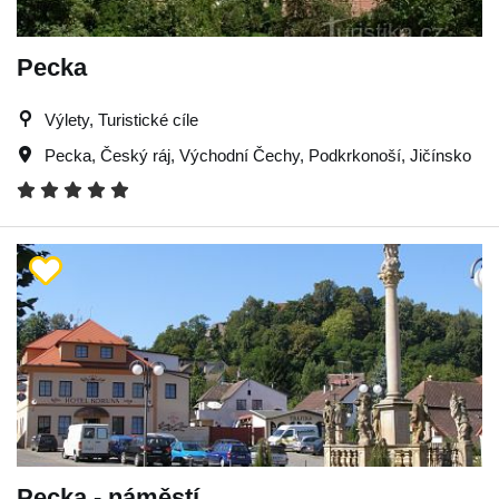
Pecka
Výlety, Turistické cíle
Pecka
,
Český ráj
,
Východní Čechy
,
Podkrkonoší
,
Jičínsko
Pecka - náměstí