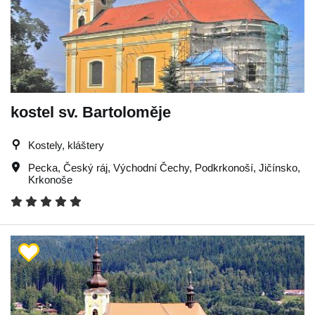
kostel sv. Bartoloměje
Kostely, kláštery
Pecka
,
Český ráj
,
Východní Čechy
,
Podkrkonoší
,
Jičínsko
,
Krkonoše