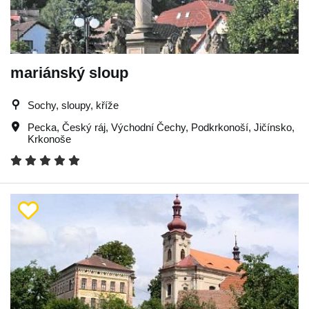
mariánský sloup
Sochy, sloupy, kříže
Pecka
,
Český ráj
,
Východní Čechy
,
Podkrkonoší
,
Jičínsko
,
Krkonoše