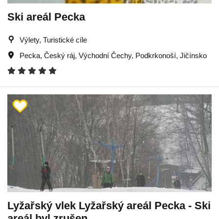
Ski areál Pecka
Výlety, Turistické cíle
Pecka
,
Český ráj
,
Východní Čechy
,
Podkrkonoší
,
Jičínsko
Lyžařský vlek Lyžařský areál Pecka - Ski
areál byl zrušen.