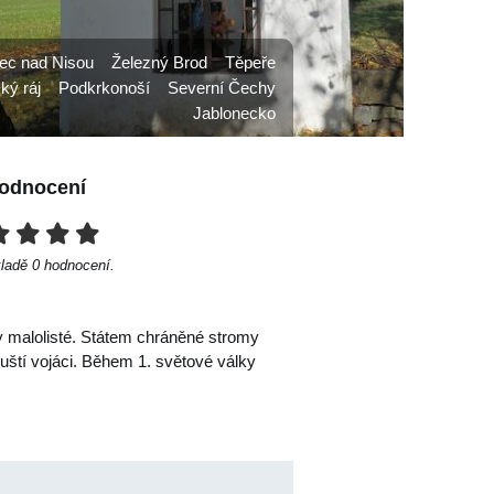
ec nad Nisou
Železný Brod
Těpeře
ký ráj
Podkrkonoší
Severní Čechy
Jablonecko
odnocení
kladě
0
hodnocení.
py malolisté. Státem chráněné stromy
ruští vojáci. Během 1. světové války