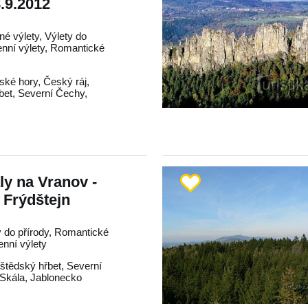
.9.2012
né výlety, Výlety do
enní výlety, Romantické
rské hory
,
Český ráj
,
bet
,
Severní Čechy
,
ly na Vranov -
 Frýdštejn
y do přírody, Romantické
enní výlety
štědský hřbet
,
Severní
Skála
,
Jablonecko