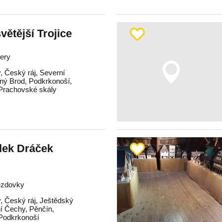
větější Trojice
tery
y
,
Český ráj
,
Severní
ný Brod
,
Podkrkonoší
,
Prachovské skály
lek Dráček
ezdovky
y
,
Český ráj
,
Ještědský
í Čechy
,
Pěnčín
,
Podkrkonoší