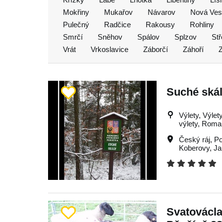
Mokřiny
Mukařov
Návarov
Nová Ves
Pulečný
Radčice
Rakousy
Rohliny
Smrčí
Sněhov
Spálov
Splzov
Stř
Vrát
Vrkoslavice
Záborčí
Záhoří
Suché skál
Výlety, Výlet
výlety, Roma
Český ráj
,
Po
Koberovy
,
Ja
Svatovácla