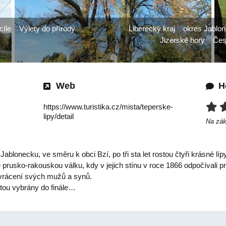
cíle
Výlety do přírody
Liberecký kraj
okres Jablon
Jizerské hory
Čes
Web
H
https://www.turistika.cz/mista/teperske-
lipy/detail
Na zá
ablonecku, ve směru k obci Bzí, po tři sta let rostou čtyři krásné lí
 prusko-rakouskou válku, kdy v jejich stínu v roce 1866 odpočívali p
avrácení svých mužů a synů.
otou vybrány do finále…