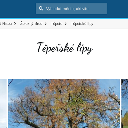
d Nisou
Železný Brod
Těpeře
Těpeřské lípy
Těpeřské lípy