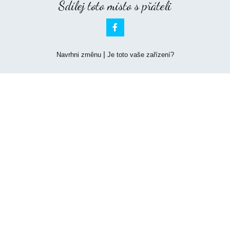
Sdílej toto místo s přáteli

|
Navrhni změnu
Je toto vaše zařízení?