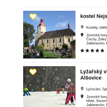
kostel Nejs
Kostely, kláš
Jizerské hor
Čechy
,
Želez
Jablonecko
,
Lyžařský v
Alšovice
Lyžování, Sj
Jizerské hor
hřbet
,
Severn
Jablonecko
,