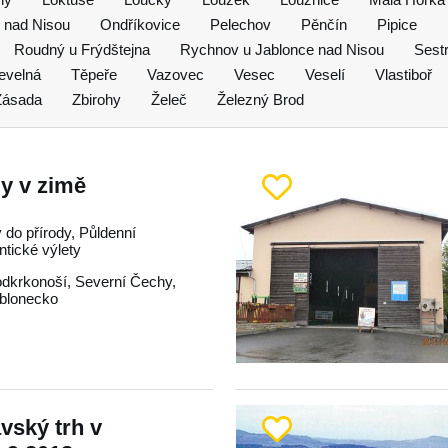
 nad Nisou
Ondříkovice
Pelechov
Pěnčín
Pipice
Roudný u Frýdštejna
Rychnov u Jablonce nad Nisou
Sest
evelná
Těpeře
Vazovec
Vesec
Veselí
Vlastiboř
Zásada
Zbirohy
Želeč
Železný Brod
y v zimě
y do přírody, Půldenní
ntické výlety
dkrkonoší
,
Severní Čechy
,
blonecko
vský trh v