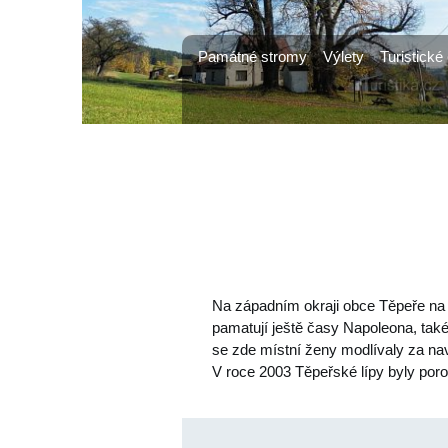
Památné stromy
Výlety
Turistické 
Na západním okraji obce Těpeře na J
pamatují ještě časy Napoleona, také
se zde místní ženy modlívaly za n
V roce 2003 Těpeřské lípy byly por