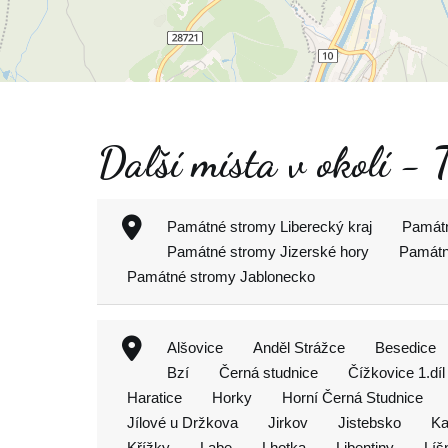
Další místa v okolí - T
Památné stromy Liberecký kraj
Památn
Památné stromy Jizerské hory
Památn
Památné stromy Jablonecko
Alšovice
Anděl Strážce
Besedice
Bzí
Černá studnice
Čížkovice 1.díl
Haratice
Horky
Horní Černá Studnice
Jílové u Držkova
Jirkov
Jistebsko
Ka
Křížky
Labe
Lhotka
Libentiny
Líš