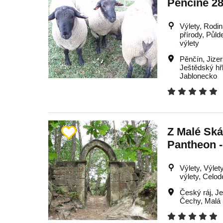
Pěnčíně 28
Výlety, Rodin
přírody, Půld
výlety
Pěnčín
,
Jize
Ještědský hř
Jablonecko
Z Malé Ská
Pantheon -
Výlety, Výlet
výlety, Celod
Český ráj
,
Je
Čechy
,
Malá 