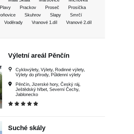
Plavy
Prackov
Proseč
Prosíčka
roňovice
Skuhrov
Slapy
Smrčí
Voděrady
Vranové 1.díl
Vranové 2.díl
Výletní areál Pěnčín
Cyklovýlety, Výlety, Rodinné výlety,
Výlety do přírody, Půldenní výlety
Pěnčín
,
Jizerské hory
,
Český ráj
,
Ještědský hřbet
,
Severní Čechy
,
Jablonecko
Suché skály