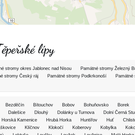
ěpeřské lípy
é stromy okres Jablonec nad Nisou
Památné stromy Železný B
é stromy Český ráj
Památné stromy Podkrkonoší
Památné 
Bezděčín
Bítouchov
Bobov
Bohuňovsko
Borek
Dalešice
Dlouhý
Dolánky u Turnova
Dolní Černá Stu
Horská Kamenice
Hrubá Horka
Huntířov
Huť
Chlist
škovice
Klíčnov
Klokočí
Koberovy
Kobylka
Koko
ný
Loktuše
Loučky
Loužek
Loužnice
Malá Horka