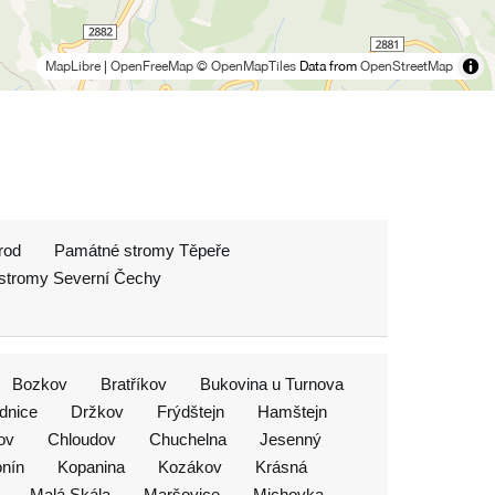
MapLibre
|
OpenFreeMap
© OpenMapTiles
Data from
OpenStreetMap
rod
Památné stromy Těpeře
stromy Severní Čechy
Bozkov
Bratříkov
Bukovina u Turnova
dnice
Držkov
Frýdštejn
Hamštejn
ov
Chloudov
Chuchelna
Jesenný
nín
Kopanina
Kozákov
Krásná
Malá Skála
Maršovice
Michovka