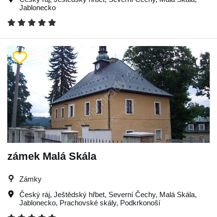
Jablonecko
zámek Malá Skála
Zámky
Český ráj
,
Ještědský hřbet
,
Severní Čechy
,
Malá Skála
,
Jablonecko
,
Prachovské skály
,
Podkrkonoší