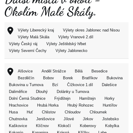
Okolím Malé Skály.
Výlety Liberecký kraj
Výlety okres Jablonec nad Nisou
Výlety Malá Skála
Výlety Vranové 2.díl
Výlety Český ráj
Výlety Ještědský hřbet
Výlety Severní Čechy
Výlety Jablonecko
Alšovice
Anděl Strážce
Bělá
Besedice
Bezděčín
Bobov
Borek
Bratříkov
Bukovina
Bukovina u Turnova
Bzí
Čížkovice 1.díl
Dalešice
Daliměřice
Dlouhý
Dolánky u Turnova
Dolní Černá Studnice
Frýdštejn
Hamštejn
Horky
Hrachovice
Hrubá Horka
Hrubý Rohozec
Huntířov
Husa
Huť
Chlistov
Chloudov
Chloumek
Chutnovka
Jenišovice
Jílové
Jirkov
Jistebsko
Kaškovice
Klíčnov
Klokočí
Koberovy
Kobylka
Kokonín
Kopanina
Krásná
Křížky
Labe