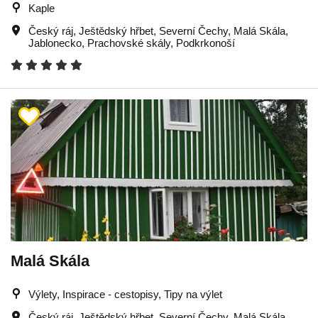
Kaple
Český ráj
,
Ještědský hřbet
,
Severní Čechy
,
Malá Skála
,
Jablonecko
,
Prachovské skály
,
Podkrkonoší
Malá Skála
Výlety, Inspirace - cestopisy, Tipy na výlet
Český ráj
,
Ještědský hřbet
,
Severní Čechy
,
Malá Skála
,