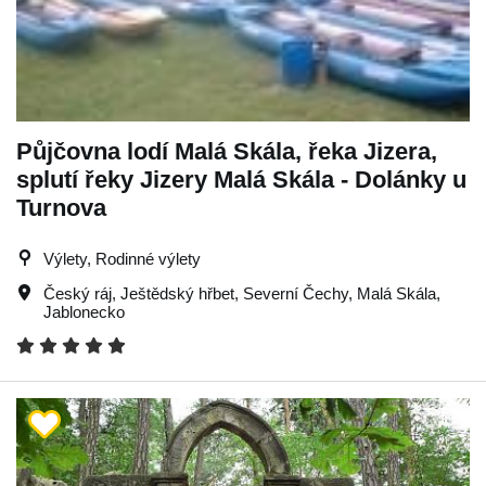
Půjčovna lodí Malá Skála, řeka Jizera,
splutí řeky Jizery Malá Skála - Dolánky u
Turnova
Výlety, Rodinné výlety
Český ráj
,
Ještědský hřbet
,
Severní Čechy
,
Malá Skála
,
Jablonecko