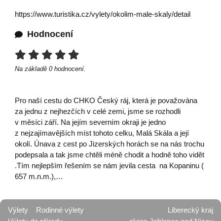
https://www.turistika.cz/vylety/okolim-male-skaly/detail
Hodnocení
Na základě
0
hodnocení.
Pro naší cestu do CHKO Český ráj, která je považována
za jednu z nejhezčích v celé zemi, jsme se rozhodli
v měsíci září. Na jejím severním okraji je jedno
z nejzajímavějších míst tohoto celku, Malá Skála a její
okolí. Únava z cest po Jizerských horách se na nás trochu
podepsala a tak jsme chtěli méně chodit a hodně toho vidět
.Tím nejlepším řešením se nám jevila cesta na Kopaninu (
657 m.n.m.),…
Výlety
Rodinné výlety
Liberecký kraj