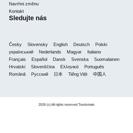
Navrhni změnu
Kontakt
Sledujte nás
Česky
Slovensky
English
Deutsch
Polski
український
Nederlands
Magyar
Italiano
Français
Español
Dansk
Svenska
Suomalainen
Hrvatski
Slovenščina
Ελληνικά
Português
Română
Русский
日本
Tiếng Việt
中国人
2026 (c) All rights reserved Tourismato