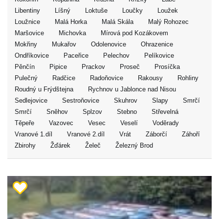
Libentiny
Líšný
Loktuše
Loučky
Loužek
Loužnice
Malá Horka
Malá Skála
Malý Rohozec
Maršovice
Michovka
Mírová pod Kozákovem
Mokřiny
Mukařov
Odolenovice
Ohrazenice
Ondříkovice
Paceřice
Pelechov
Pelíkovice
Pěnčín
Pipice
Prackov
Proseč
Prosíčka
Pulečný
Radčice
Radoňovice
Rakousy
Rohliny
Roudný u Frýdštejna
Rychnov u Jablonce nad Nisou
Sedlejovice
Sestroňovice
Skuhrov
Slapy
Smrčí
Smrčí
Sněhov
Splzov
Stebno
Střevelná
Těpeře
Vazovec
Vesec
Veselí
Voděrady
Vranové 1.díl
Vranové 2.díl
Vrát
Záborčí
Záhoří
Zbirohy
Žďárek
Želeč
Železný Brod