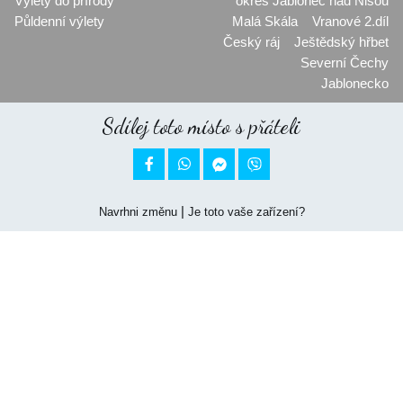
Výlety do přírody
okres Jablonec nad Nisou
Půldenní výlety
Malá Skála
Vranové 2.díl
Český ráj
Ještědský hřbet
Severní Čechy
Jablonecko
Sdílej toto místo s přáteli


|
Navrhni změnu
Je toto vaše zařízení?