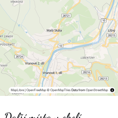
MapLibre
|
OpenFreeMap
© OpenMapTiles
Data from
OpenStreetMap
Další místa v okolí -