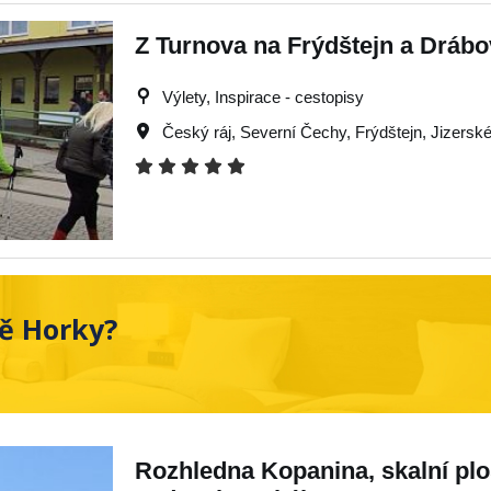
Z Turnova na Frýdštejn a Drábo
Výlety, Inspirace - cestopisy
Český ráj
,
Severní Čechy
,
Frýdštejn
,
Jizerské
tě Horky?
Rozhledna Kopanina, skalní pl