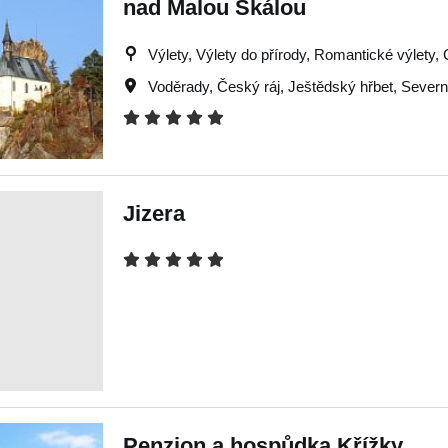
nad Malou Skálou
Výlety, Výlety do přírody, Romantické výlety, 
Voděrady
,
Český ráj
,
Ještědský hřbet
,
Severn
Jizera
Penzion a hospůdka Křížky