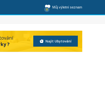
Můj výletní seznam
0
tování
Najít Ubytování
ky ?