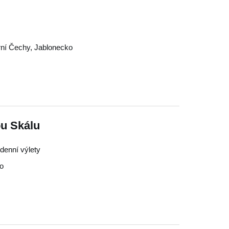
ní Čechy
,
Jablonecko
ou Skálu
odenní výlety
o