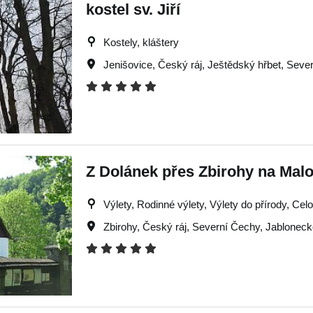
kostel sv. Jiří
Kostely, kláštery
Jenišovice
,
Český ráj
,
Ještědský hřbet
,
Sever
Z Dolánek přes Zbirohy na Mal
Výlety, Rodinné výlety, Výlety do přírody, Cel
Zbirohy
,
Český ráj
,
Severní Čechy
,
Jabloneck