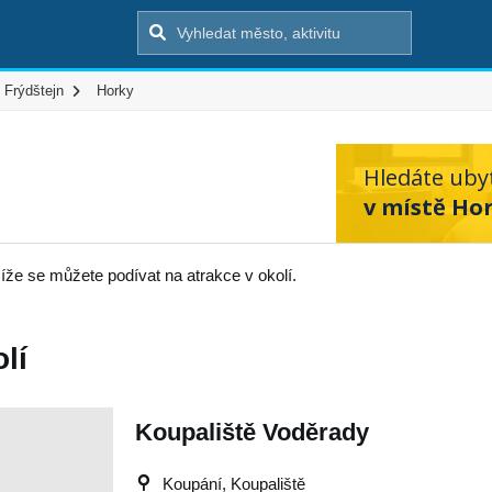
Frýdštejn
Horky
Hledáte uby
v místě Hor
íže se můžete podívat na atrakce v okolí.
lí
Koupaliště Voděrady
Koupání, Koupaliště