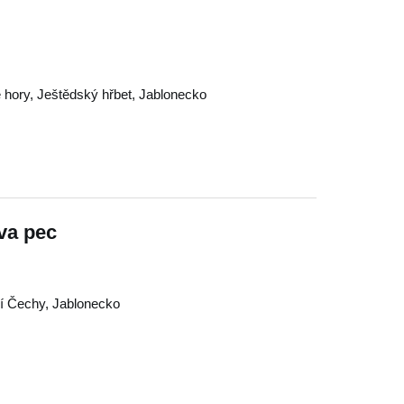
 hory
,
Ještědský hřbet
,
Jablonecko
va pec
í Čechy
,
Jablonecko