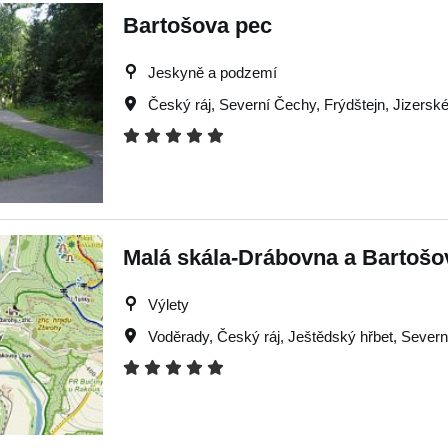
Bartošova pec
Jeskyně a podzemí
Český ráj
,
Severní Čechy
,
Frýdštejn
,
Jizerské
Malá skála-Drábovna a Bartošo
Výlety
Voděrady
,
Český ráj
,
Ještědský hřbet
,
Severn