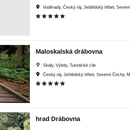
Voděrady
,
Český ráj
,
Ještědský hřbet
,
Severn
Maloskalská drábovna
Skály, Výlety, Turistické cíle
Český ráj
,
Ještědský hřbet
,
Severní Čechy
,
M
hrad Drábovna