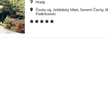
Hrady
Český ráj
,
Ještědský hřbet
,
Severní Čechy
,
M
Podkrkonoší