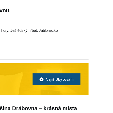
vnu.
 hory
,
Ještědský hřbet
,
Jablonecko
Najít Ubytování
ošina Drábovna – krásná místa