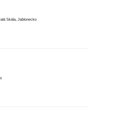
alá Skála
,
Jablonecko
y
o