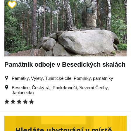
Památník odboje v Besedických skalách
Památky, Výlety, Turistické cíle, Pomníky, památníky
Besedice
,
Český ráj
,
Podkrkonoší
,
Severní Čechy
,
Jablonecko
Hledáte ubytování v místě