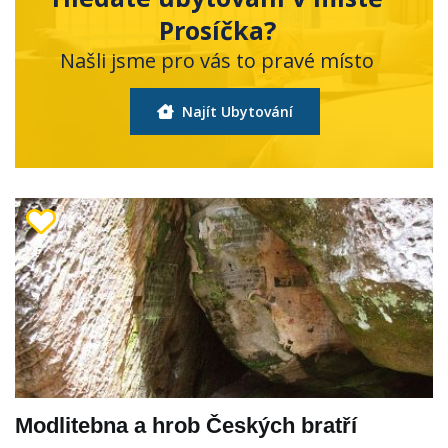
Prosíčka?
Našli jsme pro vás to pravé místo
Najít Ubytování
Modlitebna a hrob Českých bratří