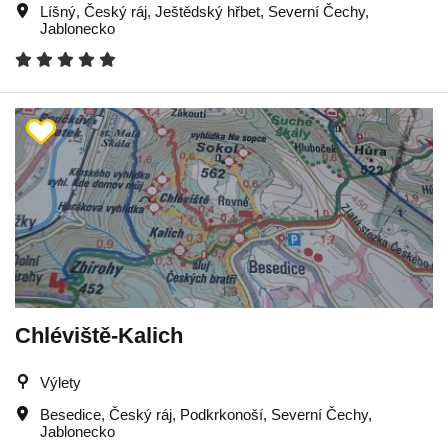
Líšný
,
Český ráj
,
Ještědský hřbet
,
Severní Čechy
,
Jablonecko
Chléviště-Kalich
Výlety
Besedice
,
Český ráj
,
Podkrkonoší
,
Severní Čechy
,
Jablonecko