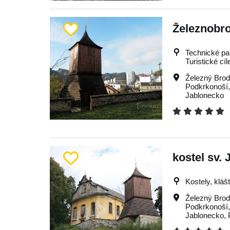
Železnobr
Technické pa
Turistické cíl
Železný Bro
Podkrkonoší
Jablonecko
kostel sv.
Kostely, kláš
Železný Bro
Podkrkonoší
Jablonecko
,