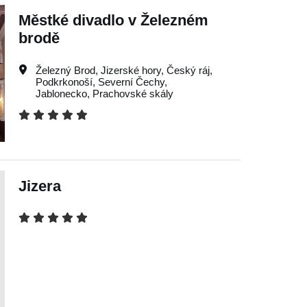
Městké divadlo v Železném
brodě
Železný Brod
,
Jizerské hory
,
Český ráj
,
Podkrkonoší
,
Severní Čechy
,
Jablonecko
,
Prachovské skály
Jizera