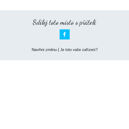
Sdílej toto místo s přáteli

|
Navrhni změnu
Je toto vaše zařízení?