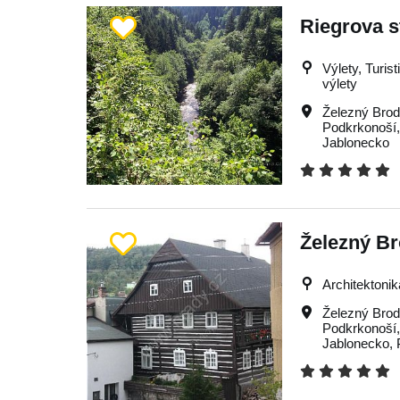
Riegrova s
Výlety, Turis
výlety
Železný Bro
Podkrkonoší
Jablonecko
Železný Br
Architektonik
Železný Bro
Podkrkonoší
Jablonecko
,