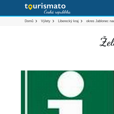
Domů
Výlety
Liberecký kraj
okres Jablonec na
Žel