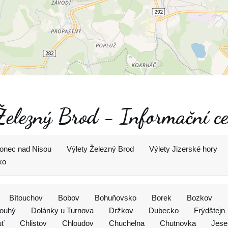
 Železný Brod - Informační c
lonec nad Nisou
Výlety Železný Brod
Výlety Jizerské hory
ko
Bítouchov
Bobov
Bohuňovsko
Borek
Bozkov
louhý
Dolánky u Turnova
Držkov
Dubecko
Frýdštejn
uť
Chlistov
Chloudov
Chuchelna
Chutnovka
Jese