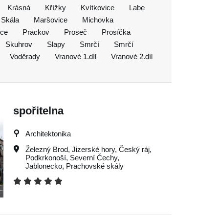
Krásná
Křížky
Kvítkovice
Labe
 Skála
Maršovice
Michovka
ice
Prackov
Proseč
Prosíčka
Skuhrov
Slapy
Smrčí
Smrčí
Voděrady
Vranové 1.díl
Vranové 2.díl
spořitelna
Architektonika
Železný Brod
,
Jizerské hory
,
Český ráj
,
Podkrkonoší
,
Severní Čechy
,
Jablonecko
,
Prachovské skály