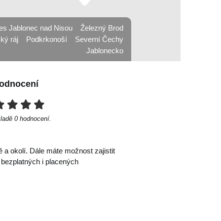
es Jablonec nad Nisou
Železný Brod
ký ráj
Podkrkonoší
Severní Čechy
Jablonecko
odnocení
kladě
0
hodnocení.
a okolí. Dále máte možnost zajistit
 bezplatných i placených