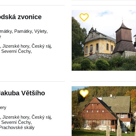
odská zvonice
mátky, Památky, Výlety,
e
d
,
Jizerské hory
,
Český ráj
,
,
Severní Čechy
,
 Jakuba Většího
tery
d
,
Jizerské hory
,
Český ráj
,
,
Severní Čechy
,
Prachovské skály