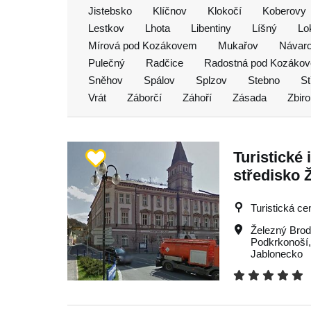
Jistebsko
Klíčnov
Klokočí
Koberovy
Lestkov
Lhota
Libentiny
Líšný
Lo
Mírová pod Kozákovem
Mukařov
Návar
Pulečný
Radčice
Radostná pod Kozáko
Sněhov
Spálov
Splzov
Stebno
St
Vrát
Záborčí
Záhoří
Zásada
Zbir
Turistické
středisko 
Turistická ce
Železný Bro
Podkrkonoší
Jablonecko