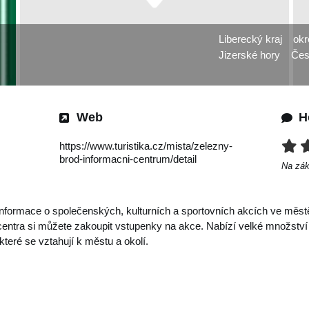
Liberecký kraj
okr
Jizerské hory
Čes
Web
H
https://www.turistika.cz/mista/zelezny-
brod-informacni-centrum/detail
Na zá
formace o společenských, kulturních a sportovních akcích ve městě 
 centra si můžete zakoupit vstupenky na akce. Nabízí velké množství
které se vztahují k městu a okolí.