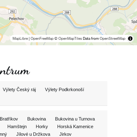
MapLibre
|
OpenFreeMap
© OpenMapTiles
Data from
OpenStreetMap
entrum
Výlety Český ráj
Výlety Podkrkonoší
Bratříkov
Bukovina
Bukovina u Turnova
Hamštejn
Horky
Horská Kamenice
nný
Jílové u Držkova
Jirkov