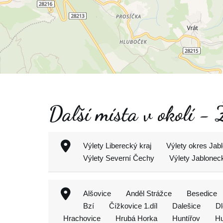
Další místa v okolí -
Výlety Liberecký kraj
Výlety okres Jab
Výlety Severní Čechy
Výlety Jablonec
Alšovice
Anděl Strážce
Besedice
Bzí
Čížkovice 1.díl
Dalešice
D
Hrachovice
Hrubá Horka
Huntířov
H