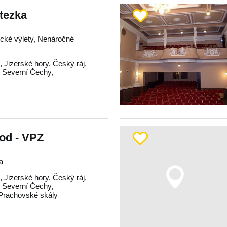
tezka
tické výlety, Nenáročné
d
,
Jizerské hory
,
Český ráj
,
,
Severní Čechy
,
od - VPZ
a
d
,
Jizerské hory
,
Český ráj
,
,
Severní Čechy
,
Prachovské skály