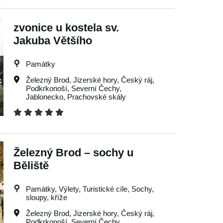
zvonice u kostela sv.
Jakuba Většího
Památky
Železný Brod
,
Jizerské hory
,
Český ráj
,
Podkrkonoší
,
Severní Čechy
,
Jablonecko
,
Prachovské skály
Železný Brod – sochy u
Běliště
Památky, Výlety, Turistické cíle, Sochy,
sloupy, kříže
Železný Brod
,
Jizerské hory
,
Český ráj
,
Podkrkonoší
,
Severní Čechy
,