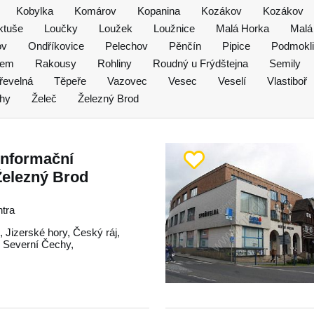
Kobylka
Komárov
Kopanina
Kozákov
Kozákov
ktuše
Loučky
Loužek
Loužnice
Malá Horka
Malá
ov
Ondříkovice
Pelechov
Pěnčín
Pipice
Podmokl
vem
Rakousy
Rohliny
Roudný u Frýdštejna
Semily
řevelná
Těpeře
Vazovec
Vesec
Veselí
Vlastiboř
ohy
Želeč
Železný Brod
 informační
Železný Brod
ntra
d
,
Jizerské hory
,
Český ráj
,
,
Severní Čechy
,