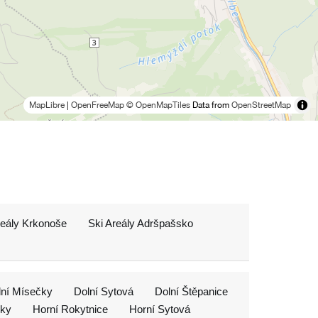
MapLibre
|
OpenFreeMap
© OpenMapTiles
Data from
OpenStreetMap
reály Krkonoše
Ski Areály Adršpašsko
lní Mísečky
Dolní Sytová
Dolní Štěpanice
čky
Horní Rokytnice
Horní Sytová