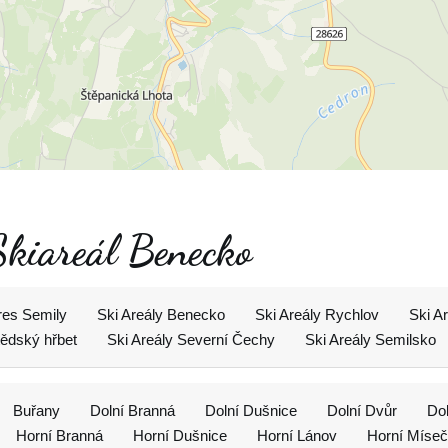
Skiareál Benecko
res Semily
Ski Areály Benecko
Ski Areály Rychlov
Ski A
tědský hřbet
Ski Areály Severní Čechy
Ski Areály Semilsko
Buřany
Dolní Branná
Dolní Dušnice
Dolní Dvůr
Do
Horní Branná
Horní Dušnice
Horní Lánov
Horní Míse