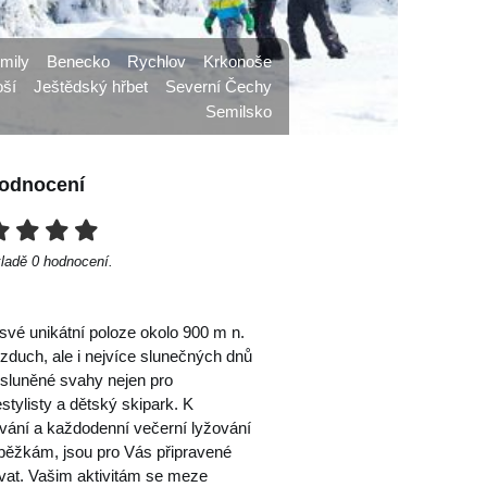
mily
Benecko
Rychlov
Krkonoše
ší
Ještědský hřbet
Severní Čechy
Semilsko
odnocení
kladě
0
hodnocení.
své unikátní poloze okolo 900 m n.
duch, ale i nejvíce slunečných dnů
osluněné svahy nejen pro
tylisty a dětský skipark. K
vání a každodenní večerní lyžování
 běžkám, jsou pro Vás připravené
ovat. Vašim aktivitám se meze