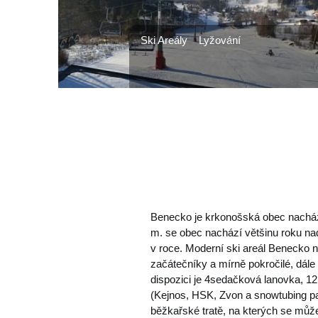
Ski Areály
Lyžování
Benecko je krkonošská obec nacháze
m. se obec nachází většinu roku na
v roce. Moderní ski areál Benecko n
začátečníky a mírně pokročilé, dále
dispozici je 4sedačková lanovka, 1
(Kejnos, HSK, Zvon a snowtubing pa
běžkařské tratě, na kterých se můž