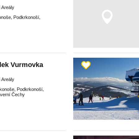
 Areály
onoše
,
Podkrkonoší
,
vlek Vurmovka
 Areály
konoše
,
Podkrkonoší
,
verní Čechy