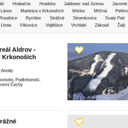
abí
Hrabačov
Hradsko
Jablonec nad Jizerou
Javorek
Lánov
Martinice v Krkonoších
Mrklov
Mříčná
Peřim
Roudnice
Rychlov
Strážné
Stromkovice
Svatý Petr
 Lhota
Vítkovice
Vojtěšice
Vrchlabí
Zákoutí
Žalý
reál Aldrov -
v Krkonoších
 Areály
konoše
,
Podkrkonoší
,
verní Čechy
trážné