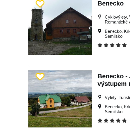
Benecko
Cyklovýlety, 
Romantické v
Benecko
,
Kr
Semilsko
Benecko - 
výstupem 
Výlety, Turist
Benecko
,
Kr
Semilsko