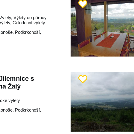
Výlety, Výlety do přírody,
ýlety, Celodenní výlety
konoše
,
Podkrkonoší
,
Jilemnice s
na Žalý
ické výlety
konoše
,
Podkrkonoší
,