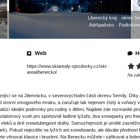
Liberecký kraj
okres Se
Adršpašsko
Podkrkono
Web
H
https://www.skiarealy-sjezdovky.cz/ski-
areal/benecko/
Na zá
jící se na Jilemnicku, v severovýchodní části okresu Semily. Díky 
d úrovní smogového mraku, a zaručuje tak nejenom čistý a voňavý vz
abízí ideální podmínky pro rodiny s dětmi. Najdete zde rozmanité pr
 slalomový svah pro sportovně laděné lyžaře, dva snowparky pro frees
2 vleků a dvě snowtubingové dráhy. Samozřejmostí je umělé zasněžo
rk). Pokud nejezdíte na lyžích ani snowboardu, ale dáváte přednost
ete věnovat klasice i bruslení. Na Benecku můžete i sáňkovat a bob