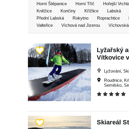
Horní Štěpanice
Horní Tříč
Hořejší Vrchl
Kněžice
Končiny
Křížlice
Labská
Přední Labská
Rokytno
Roprachtice
Valteřice
Víchová nad Jizerou
Víchovská
Lyžařský a
Vítkovice 
Lyžování, Ski
Roudnice
,
Kr
Semilsko
,
Se
Skiareál S