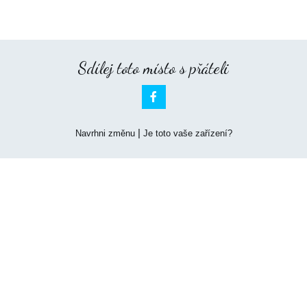
Sdílej toto místo s přáteli

|
Navrhni změnu
Je toto vaše zařízení?