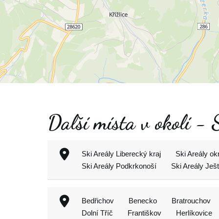
Další místa v okolí - 
Ski Areály Liberecký kraj
Ski Areály ok
Ski Areály Podkrkonoší
Ski Areály Ješ
Bedřichov
Benecko
Bratrouchov
Dolní Tříč
Františkov
Herlíkovice