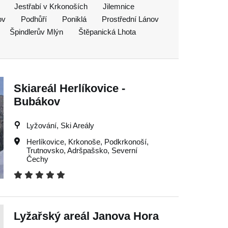
Jestřabí v Krkonoších
Jilemnice
ov
Podhůří
Poniklá
Prostřední Lánov
Špindlerův Mlýn
Štěpanická Lhota
Skiareál Herlíkovice -
Bubákov
Lyžování, Ski Areály
Herlíkovice
,
Krkonoše
,
Podkrkonoší
,
Trutnovsko
,
Adršpašsko
,
Severní
Čechy
Lyžařský areál Janova Hora