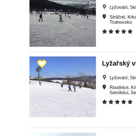
Lyžování, Ski
Strážné
,
Krk
Trutnovsko
Lyžařský 
Lyžování, Ski
Roudnice
,
Kr
Semilsko
,
Se