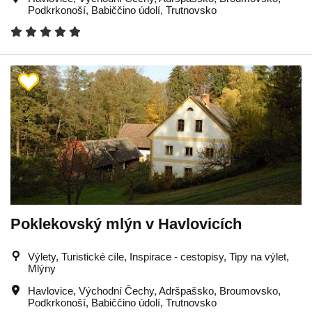
Podkrkonoší
,
Babiččino údolí
,
Trutnovsko
Poklekovský mlýn v Havlovicích
Výlety, Turistické cíle, Inspirace - cestopisy, Tipy na výlet,
Mlýny
Havlovice
,
Východní Čechy
,
Adršpašsko
,
Broumovsko
,
Podkrkonoší
,
Babiččino údolí
,
Trutnovsko