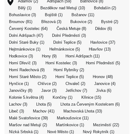
Adamov (2)
Adršpach (59)
Batňovice (8)
Bělý (1)
Bezděkov nad Metují (10)
Bohdašín (2)
Bohuslavice (3)
Bojiště (1)
Božanov (11)
Broumov (81)
Březová (3)
Bukovice (2)
Bystré (2)
Červený Kostelec (64)
Česká Metuje (8)
Dědov (6)
Dolní Adršpach (47)
Dolní Předměstí (3)
Dolní Staré Buky (1)
Dolní Teplice (5)
Havlovice (37)
Hejtmánkovice (1)
Heřmánkovice (5)
Hlavňov (13)
Hodkovice (3)
Hony (9)
Horní Adršpach (11)
Horní Dřevíč (3)
Horní Kostelec (3)
Horní Předměstí (5)
Horní Radechová (9)
Horní Rybníky (2)
Horní Staré Město (2)
Horní Teplice (5)
Hronov (48)
Hynčice (1)
Chlívce (2)
Chvaleč (2)
Janovice (4)
Janovičky (8)
Javor (3)
Jetřichov (7)
Jívka (6)
Kolonie 5.května (4)
Končiny (1)
Křinice (15)
Lachov (3)
Lhota (5)
Lhota za Červeným Kostelcem (6)
Libeč (3)
Machov (41)
Machovská Lhota (33)
Malé Svatoňovice (39)
Markoušovice (11)
Maršov nad Metují (2)
Martínkovice (1)
Meziměstí (22)
Nízká Srbská (1)
Nové Město (1)
Nový Rokytník (1)