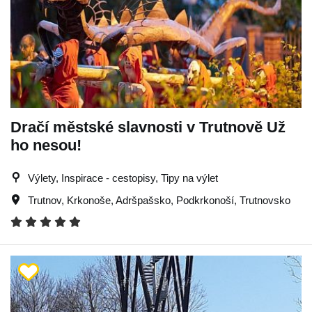
Dračí městské slavnosti v Trutnově Už
ho nesou!
Výlety, Inspirace - cestopisy, Tipy na výlet
Trutnov
,
Krkonoše
,
Adršpašsko
,
Podkrkonoší
,
Trutnovsko