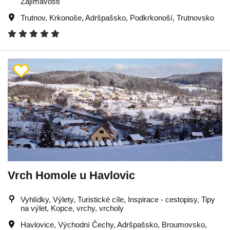
Zajímavosti
Trutnov
,
Krkonoše
,
Adršpašsko
,
Podkrkonoší
,
Trutnovsko
Vrch Homole u Havlovic
Vyhlídky, Výlety, Turistické cíle, Inspirace - cestopisy, Tipy
na výlet, Kopce, vrchy, vrcholy
Havlovice
,
Východní Čechy
,
Adršpašsko
,
Broumovsko
,