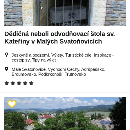
Dědičná neboli odvodňovací štola sv.
Kateřiny v Malých Svatoňovicích
Jeskyně a podzemí, Výlety, Turistické cíle, Inspirace -
cestopisy, Tipy na výlet
Malé Svatoňovice
,
Východní Čechy
,
Adršpašsko
,
Broumovsko
,
Podkrkonoší
,
Trutnovsko