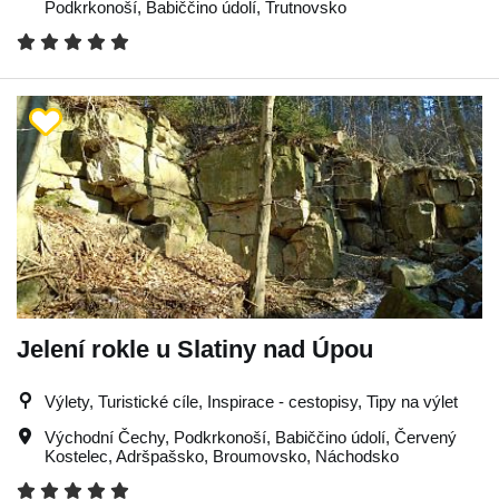
Podkrkonoší
,
Babiččino údolí
,
Trutnovsko
Jelení rokle u Slatiny nad Úpou
Výlety, Turistické cíle, Inspirace - cestopisy, Tipy na výlet
Východní Čechy
,
Podkrkonoší
,
Babiččino údolí
,
Červený
Kostelec
,
Adršpašsko
,
Broumovsko
,
Náchodsko