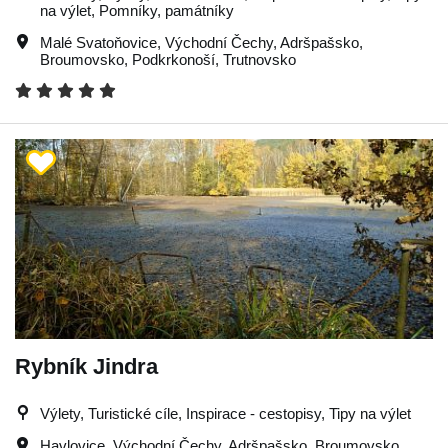
na výlet, Pomníky, památníky
Malé Svatoňovice
,
Východní Čechy
,
Adršpašsko
,
Broumovsko
,
Podkrkonoší
,
Trutnovsko
Rybník Jindra
Výlety, Turistické cíle, Inspirace - cestopisy, Tipy na výlet
Havlovice
,
Východní Čechy
,
Adršpašsko
,
Broumovsko
,