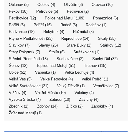
Oblanov (3)
Odolov (4)
Olivětín (8)
Otovice (10)
Pěkov (38)
Petrovice (6)
Petrovice (2)
Petříkovice (12)
Police nad Metují (109)
Pomeznice (6)
Poříčí (6)
Poříčí (16)
Radeč (6)
Radešov (1)
Radvanice (18)
Rokytník (4)
Rožmitál (8)
Rtyně v Podkrkonoší (23)
Ruprechtice (14)
Skály (35)
Slavíkov (7)
Slavný (25)
Staré Buky (2)
Stárkov (12)
Starý Rokytník (7)
Stolín (6)
Strážkovice (1)
Střední Předměstí (15)
Suchovršice (2)
Suchý Důl (32)
Šonov (12)
Teplice nad Metují (51)
Trutnov (115)
Úpice (51)
Vápenka (1)
Velká Ledhuje (4)
Velká Ves (5)
Velké Petrovice (4)
Velké Poříčí (1)
Velké Svatoňovice (21)
Velký Dřevíč (1)
Vernéřovice (7)
Vižňov (4)
Vnitřní Město (10)
Voletiny (4)
Vysoká Srbská (4)
Zábrodí (10)
Závrchy (4)
Zbečník (1)
Zdoňov (14)
Zlíčko (2)
Žabokrky (4)
Žďár nad Metují (1)