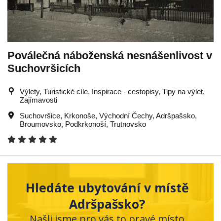
Poválečná náboženská nesnášenlivost v
Suchovršicích
Výlety, Turistické cíle, Inspirace - cestopisy, Tipy na výlet,
Zajímavosti
Suchovršice
,
Krkonoše
,
Východní Čechy
,
Adršpašsko
,
Broumovsko
,
Podkrkonoší
,
Trutnovsko
Hledáte ubytování v místě
Adršpašsko?
Našli jsme pro vás to pravé místo