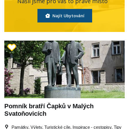
Našli jsme pro vás to pravé místo
Najít Ubytování
Pomník bratří Čapků v Malých
Svatoňovicích
Památky, Výlety, Turistické cíle, Inspirace - cestopisy, Tipy