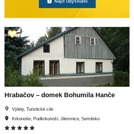
Najít Ubytování
Hrabačov – domek Bohumila Hanče
Výlety, Turistické cíle
Krkonoše
,
Podkrkonoší
,
Jilemnice
,
Semilsko