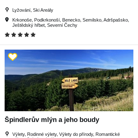
Lyžování, Ski Areály
Krkonoše
,
Podkrkonoší
,
Benecko
,
Semilsko
,
Adršpašsko
,
Ještědský hřbet
,
Severní Čechy
Špindlerův mlýn a jeho boudy
Výlety, Rodinné výlety, Výlety do přírody, Romantické