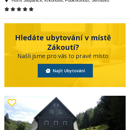
Horní Štěpanice
,
Krkonoše
,
Podkrkonoší
,
Semilsko
Hledáte ubytování v místě
Zákoutí?
Našli jsme pro vás to pravé místo
Najít Ubytování