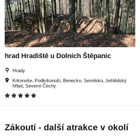
hrad Hradiště u Dolních Štěpanic
Hrady
Krkonoše
,
Podkrkonoší
,
Benecko
,
Semilsko
,
Ještědský
hřbet
,
Severní Čechy
Zákoutí - další atrakce v okolí