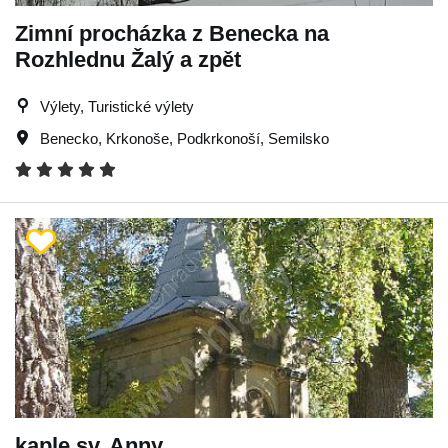
Zimní procházka z Benecka na
Rozhlednu Žalý a zpět
Výlety, Turistické výlety
Benecko
,
Krkonoše
,
Podkrkonoší
,
Semilsko
kaple sv. Anny