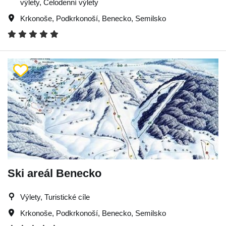
výlety, Celodenní výlety
Krkonoše
,
Podkrkonoší
,
Benecko
,
Semilsko
Ski areál Benecko
Výlety, Turistické cíle
Krkonoše
,
Podkrkonoší
,
Benecko
,
Semilsko