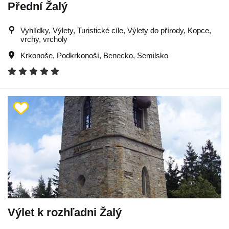
Přední Žalý
Vyhlídky, Výlety, Turistické cíle, Výlety do přírody, Kopce,
vrchy, vrcholy
Krkonoše
,
Podkrkonoší
,
Benecko
,
Semilsko
Výlet k rozhľadni Žalý