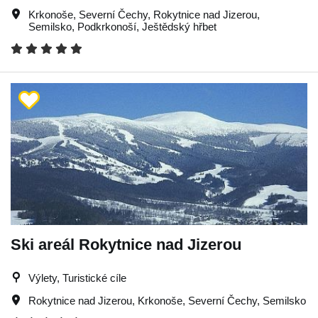
Krkonoše
,
Severní Čechy
,
Rokytnice nad Jizerou
,
Semilsko
,
Podkrkonoší
,
Ještědský hřbet
Ski areál Rokytnice nad Jizerou
Výlety, Turistické cíle
Rokytnice nad Jizerou
,
Krkonoše
,
Severní Čechy
,
Semilsko