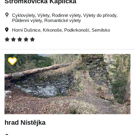
Stromkovická Kaplička
Cyklovýlety, Výlety, Rodinné výlety, Výlety do přírody,
Půldenní výlety, Romantické výlety
Horní Dušnice
,
Krkonoše
,
Podkrkonoší
,
Semilsko
hrad Nístějka