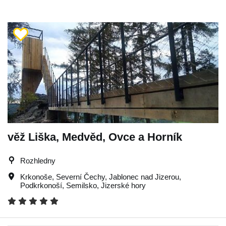
věž Liška, Medvěd, Ovce a Horník
Rozhledny
Krkonoše
,
Severní Čechy
,
Jablonec nad Jizerou
,
Podkrkonoší
,
Semilsko
,
Jizerské hory