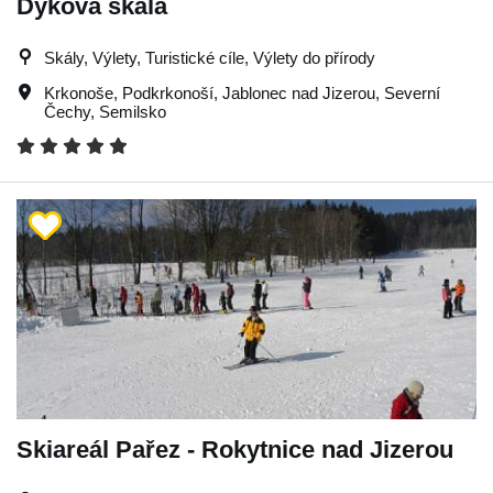
Dykova skála
Skály, Výlety, Turistické cíle, Výlety do přírody
Krkonoše
,
Podkrkonoší
,
Jablonec nad Jizerou
,
Severní
Čechy
,
Semilsko
Skiareál Pařez - Rokytnice nad Jizerou