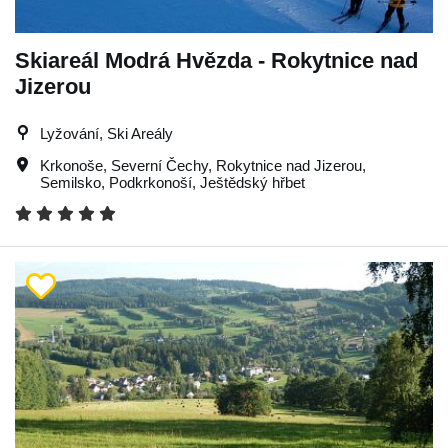
Skiareál Modrá Hvězda - Rokytnice nad
Jizerou
Lyžování, Ski Areály
Krkonoše
,
Severní Čechy
,
Rokytnice nad Jizerou
,
Semilsko
,
Podkrkonoší
,
Ještědský hřbet