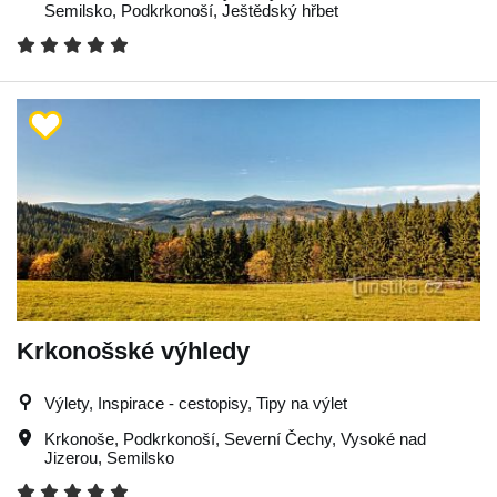
Semilsko
,
Podkrkonoší
,
Ještědský hřbet
Krkonošské výhledy
Výlety, Inspirace - cestopisy, Tipy na výlet
Krkonoše
,
Podkrkonoší
,
Severní Čechy
,
Vysoké nad
Jizerou
,
Semilsko