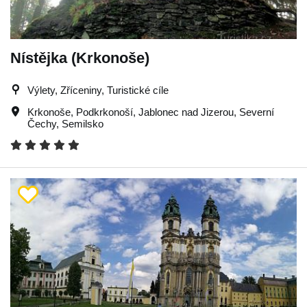
Nístějka (Krkonoše)
Výlety, Zříceniny, Turistické cíle
Krkonoše
,
Podkrkonoší
,
Jablonec nad Jizerou
,
Severní
Čechy
,
Semilsko