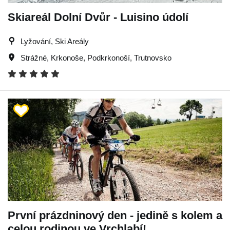
Skiareál Dolní Dvůr - Luisino údolí
Lyžování, Ski Areály
Strážné
,
Krkonoše
,
Podkrkonoší
,
Trutnovsko
První prázdninový den - jedině s kolem a
celou rodinou ve Vrchlabí!