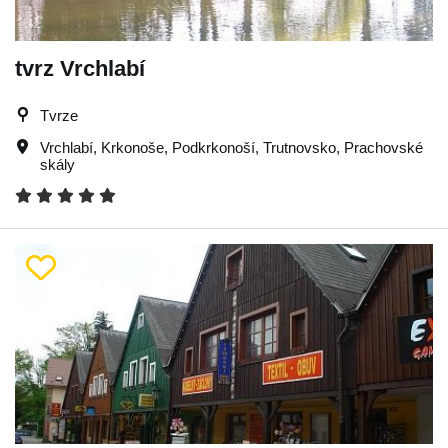
tvrz Vrchlabí
Tvrze
Vrchlabí
,
Krkonoše
,
Podkrkonoší
,
Trutnovsko
,
Prachovské
skály