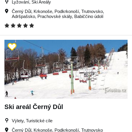
Lyžování, Ski Areály
Černý Důl
,
Krkonoše
,
Podkrkonoší
,
Trutnovsko
,
Adršpašsko
,
Prachovské skály
,
Babiččino údolí
Ski areál Černý Důl
Výlety, Turistické cíle
Černý Důl
,
Krkonoše
,
Podkrkonoší
,
Trutnovsko