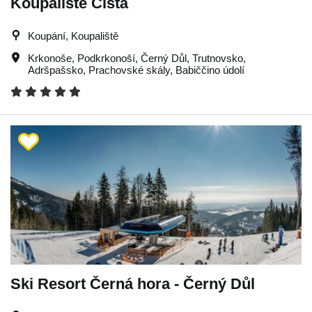
Koupaliště Čistá
Koupání, Koupaliště
Krkonoše
,
Podkrkonoší
,
Černý Důl
,
Trutnovsko
,
Adršpašsko
,
Prachovské skály
,
Babiččino údolí
Ski Resort Černá hora - Černý Důl