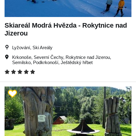
Skiareál Modrá Hvězda - Rokytnice nad
Jizerou
Lyžování, Ski Areály
Krkonoše
,
Severní Čechy
,
Rokytnice nad Jizerou
,
Semilsko
,
Podkrkonoší
,
Ještědský hřbet