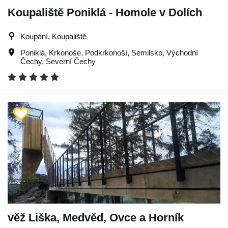
Koupaliště Poniklá - Homole v Dolích
Koupání, Koupaliště
Poniklá
,
Krkonoše
,
Podkrkonoší
,
Semilsko
,
Východní
Čechy
,
Severní Čechy
věž Liška, Medvěd, Ovce a Horník