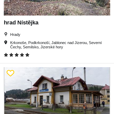
hrad Nístějka
Hrady
Krkonoše
,
Podkrkonoší
,
Jablonec nad Jizerou
,
Severní
Čechy
,
Semilsko
,
Jizerské hory