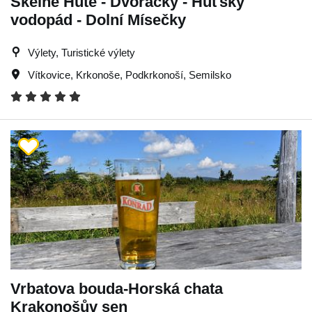
Skelné Hutě - Dvoračky - Huťský
vodopád - Dolní Mísečky
Výlety, Turistické výlety
Vítkovice
,
Krkonoše
,
Podkrkonoší
,
Semilsko
Vrbatova bouda-Horská chata
Krakonošův sen