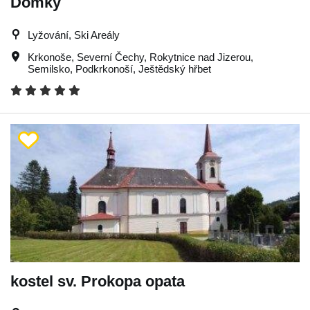
Domky
Lyžování, Ski Areály
Krkonoše
,
Severní Čechy
,
Rokytnice nad Jizerou
,
Semilsko
,
Podkrkonoší
,
Ještědský hřbet
kostel sv. Prokopa opata