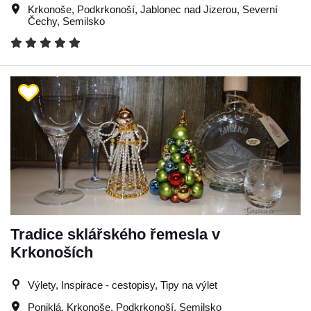
Krkonoše
,
Podkrkonoší
,
Jablonec nad Jizerou
,
Severní
Čechy
,
Semilsko
Tradice sklářského řemesla v
Krkonoších
Výlety, Inspirace - cestopisy, Tipy na výlet
Poniklá
,
Krkonoše
,
Podkrkonoší
,
Semilsko