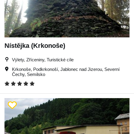
Nístějka (Krkonoše)
Výlety, Zříceniny, Turistické cíle
Krkonoše
,
Podkrkonoší
,
Jablonec nad Jizerou
,
Severní
Čechy
,
Semilsko