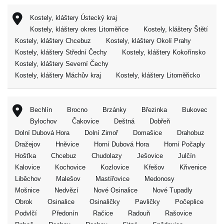
Kostely, kláštery Ústecký kraj
Kostely, kláštery okres Litoměřice
Kostely, kláštery Štětí
Kostely, kláštery Chcebuz
Kostely, kláštery Okolí Prahy
Kostely, kláštery Střední Čechy
Kostely, kláštery Kokořínsko
Kostely, kláštery Severní Čechy
Kostely, kláštery Máchův kraj
Kostely, kláštery Litoměřicko
Bechlín
Brocno
Brzánky
Březinka
Bukovec
Bylochov
Čakovice
Deštná
Dobřeň
Dolní Dubová Hora
Dolní Zimoř
Domašice
Drahobuz
Dražejov
Hněvice
Horní Dubová Hora
Horní Počaply
Hošťka
Chcebuz
Chudolazy
Ješovice
Julčín
Kalovice
Kochovice
Kozlovice
Křešov
Křivenice
Liběchov
Malešov
Mastířovice
Medonosy
Mošnice
Nedvězí
Nové Osinalice
Nové Tupadly
Obrok
Osinalice
Osinaličky
Pavličky
Počeplice
Podvlčí
Předonín
Račice
Radouň
Rašovice