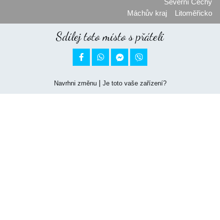
Severní Čechy
Máchův kraj
Litoměřicko
Sdílej toto místo s přáteli


|
Navrhni změnu
Je toto vaše zařízení?