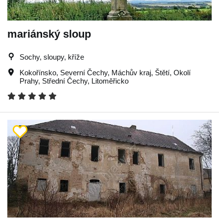
mariánský sloup
Sochy, sloupy, kříže
Kokořínsko
,
Severní Čechy
,
Máchův kraj
,
Štětí
,
Okolí
Prahy
,
Střední Čechy
,
Litoměřicko