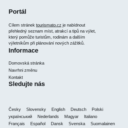
Portál
Cílem stránek
tourismato.cz
je nabídnout
přehledný seznam míst, atrakcí a tipů na výlet,
který pomůže turistům, rodinám a dalším
výletníkům při plánování nových zážitků.
Informace
Domovská stránka
Navrhni změnu
Kontakt
Sledujte nás
Česky
Slovensky
English
Deutsch
Polski
український
Nederlands
Magyar
Italiano
Français
Español
Dansk
Svenska
Suomalainen