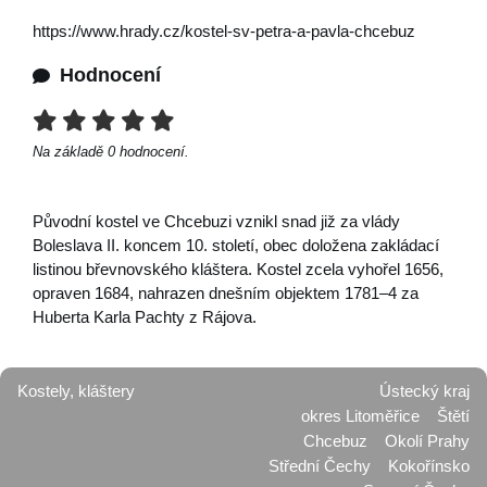
https://www.hrady.cz/kostel-sv-petra-a-pavla-chcebuz
Hodnocení
Na základě
0
hodnocení.
Původní kostel ve Chcebuzi vznikl snad již za vlády
Boleslava II. koncem 10. století, obec doložena zakládací
listinou břevnovského kláštera. Kostel zcela vyhořel 1656,
opraven 1684, nahrazen dnešním objektem 1781–4 za
Huberta Karla Pachty z Rájova.
Kostely, kláštery
Ústecký kraj
okres Litoměřice
Štětí
Chcebuz
Okolí Prahy
Střední Čechy
Kokořínsko