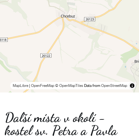
MapLibre
|
OpenFreeMap
© OpenMapTiles
Data from
OpenStreetMap
Další místa v okolí -
kostel sv. Petra a Pavla