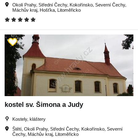
Okolí Prahy
,
Střední Čechy
,
Kokořínsko
,
Severní Čechy
,
Máchův kraj
,
Hošťka
,
Litoměřicko
kostel sv. Šimona a Judy
Kostely, kláštery
Štětí
,
Okolí Prahy
,
Střední Čechy
,
Kokořínsko
,
Severní
Čechy
,
Máchův kraj
,
Litoměřicko