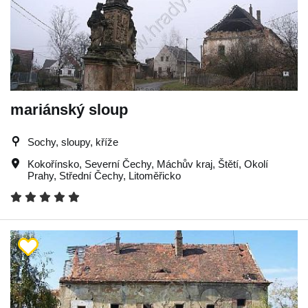
mariánský sloup
Sochy, sloupy, kříže
Kokořínsko
,
Severní Čechy
,
Máchův kraj
,
Štětí
,
Okolí
Prahy
,
Střední Čechy
,
Litoměřicko