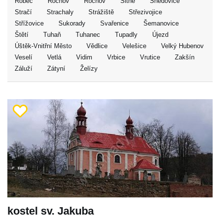
Robeč
Rochov
Rochov
Sitné
Snědovice
Stračí
Strachaly
Strážiště
Střezivojice
Střížovice
Sukorady
Svařenice
Šemanovice
Štětí
Tuhaň
Tuhanec
Tupadly
Újezd
Úštěk-Vnitřní Město
Vědlice
Velešice
Velký Hubenov
Veselí
Vetlá
Vidim
Vrbice
Vrutice
Zakšín
Záluží
Zátyní
Želízy
kostel sv. Jakuba