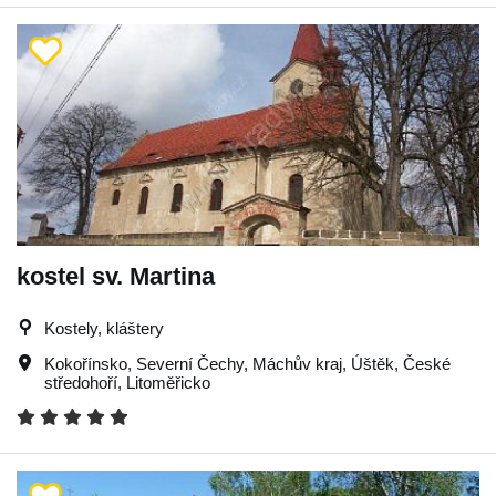
kostel sv. Martina
Kostely, kláštery
Kokořínsko
,
Severní Čechy
,
Máchův kraj
,
Úštěk
,
České
středohoří
,
Litoměřicko