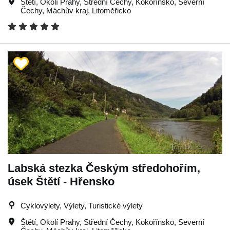
Štětí
,
Okolí Prahy
,
Střední Čechy
,
Kokořínsko
,
Severní
Čechy
,
Máchův kraj
,
Litoměřicko
Labská stezka Českým středohořím,
úsek Štětí - Hřensko
Cyklovýlety, Výlety, Turistické výlety
Štětí
,
Okolí Prahy
,
Střední Čechy
,
Kokořínsko
,
Severní