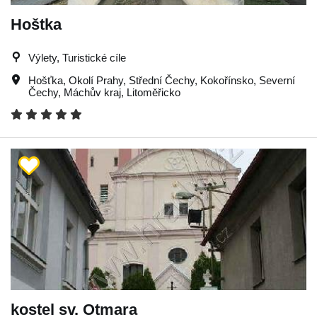
Hoštka
Výlety, Turistické cíle
Hošťka
,
Okolí Prahy
,
Střední Čechy
,
Kokořínsko
,
Severní
Čechy
,
Máchův kraj
,
Litoměřicko
kostel sv. Otmara