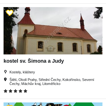
kostel sv. Šimona a Judy
Kostely, kláštery
Štětí
,
Okolí Prahy
,
Střední Čechy
,
Kokořínsko
,
Severní
Čechy
,
Máchův kraj
,
Litoměřicko