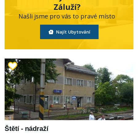
Záluží?
Našli jsme pro vás to pravé místo
Najít Ubytování
Štětí - nádraží