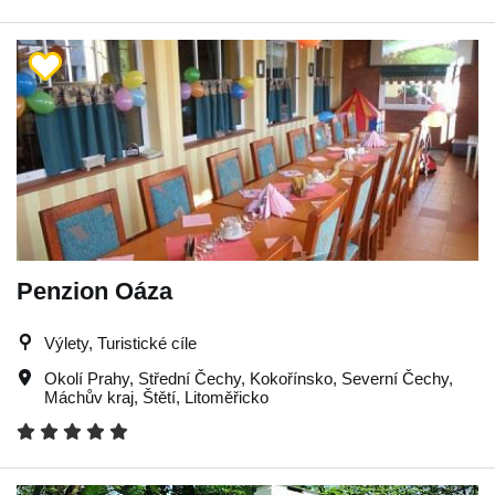
Penzion Oáza
Výlety, Turistické cíle
Okolí Prahy
,
Střední Čechy
,
Kokořínsko
,
Severní Čechy
,
Máchův kraj
,
Štětí
,
Litoměřicko