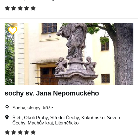
sochy sv. Jana Nepomuckého
Sochy, sloupy, kříže
Štětí
,
Okolí Prahy
,
Střední Čechy
,
Kokořínsko
,
Severní
Čechy
,
Máchův kraj
,
Litoměřicko