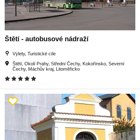
Štětí - autobusové nádraží
Výlety, Turistické cíle
Štětí
,
Okolí Prahy
,
Střední Čechy
,
Kokořínsko
,
Severní
Čechy
,
Máchův kraj
,
Litoměřicko