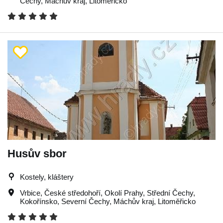
Čechy
,
Máchův kraj
,
Litoměřicko
Husův sbor
Kostely, kláštery
Vrbice
,
České středohoří
,
Okolí Prahy
,
Střední Čechy
,
Kokořínsko
,
Severní Čechy
,
Máchův kraj
,
Litoměřicko