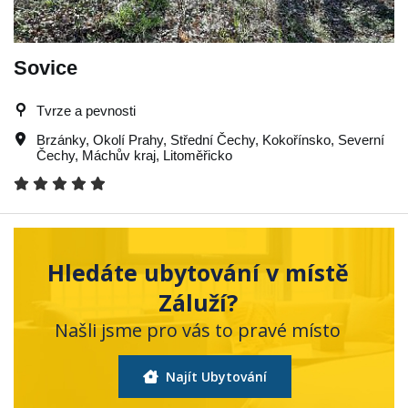
Sovice
Tvrze a pevnosti
Brzánky
,
Okolí Prahy
,
Střední Čechy
,
Kokořínsko
,
Severní
Čechy
,
Máchův kraj
,
Litoměřicko
Hledáte ubytování v místě
Záluží?
Našli jsme pro vás to pravé místo
Najít Ubytování