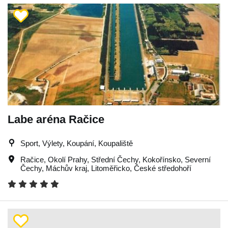
Labe aréna Račice
Sport, Výlety, Koupání, Koupaliště
Račice
,
Okolí Prahy
,
Střední Čechy
,
Kokořínsko
,
Severní
Čechy
,
Máchův kraj
,
Litoměřicko
,
České středohoří