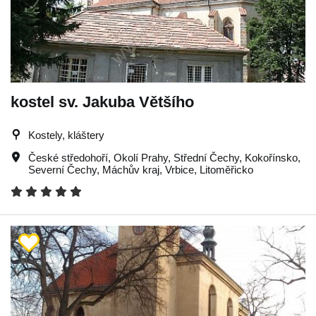
kostel sv. Jakuba Většího
Kostely, kláštery
České středohoří
,
Okolí Prahy
,
Střední Čechy
,
Kokořínsko
,
Severní Čechy
,
Máchův kraj
,
Vrbice
,
Litoměřicko