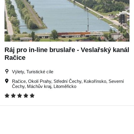
Ráj pro in-line bruslaře - Veslařský kanál
Račice
Výlety, Turistické cíle
Račice
,
Okolí Prahy
,
Střední Čechy
,
Kokořínsko
,
Severní
Čechy
,
Máchův kraj
,
Litoměřicko