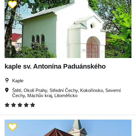
kaple sv. Antonína Paduánského
Kaple
Štětí
,
Okolí Prahy
,
Střední Čechy
,
Kokořínsko
,
Severní
Čechy
,
Máchův kraj
,
Litoměřicko