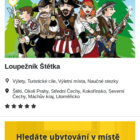
Loupežník Štětka
Výlety, Turistické cíle, Výletní místa, Naučné stezky
Štětí
,
Okolí Prahy
,
Střední Čechy
,
Kokořínsko
,
Severní
Čechy
,
Máchův kraj
,
Litoměřicko
Hledáte ubytování v místě