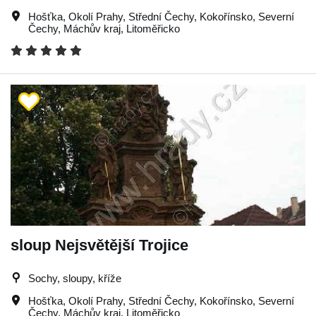
Hošťka
,
Okolí Prahy
,
Střední Čechy
,
Kokořínsko
,
Severní
Čechy
,
Máchův kraj
,
Litoměřicko
sloup Nejsvětější Trojice
Sochy, sloupy, kříže
Hošťka
,
Okolí Prahy
,
Střední Čechy
,
Kokořínsko
,
Severní
Čechy
,
Máchův kraj
,
Litoměřicko