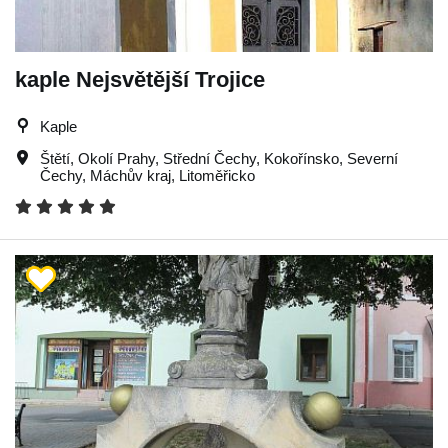
kaple Nejsvětější Trojice
Kaple
Štětí
,
Okolí Prahy
,
Střední Čechy
,
Kokořínsko
,
Severní
Čechy
,
Máchův kraj
,
Litoměřicko