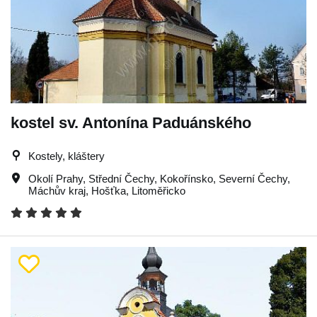
kostel sv. Antonína Paduánského
Kostely, kláštery
Okolí Prahy
,
Střední Čechy
,
Kokořínsko
,
Severní Čechy
,
Máchův kraj
,
Hošťka
,
Litoměřicko