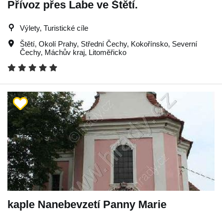
Přívoz přes Labe ve Štětí.
Výlety, Turistické cíle
Štětí
,
Okolí Prahy
,
Střední Čechy
,
Kokořínsko
,
Severní
Čechy
,
Máchův kraj
,
Litoměřicko
kaple Nanebevzetí Panny Marie