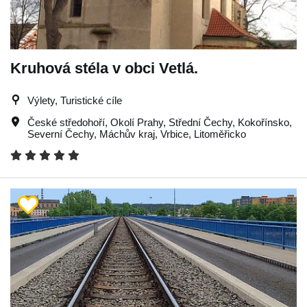
Kruhová stéla v obci Vetlá.
Výlety, Turistické cíle
České středohoří
,
Okolí Prahy
,
Střední Čechy
,
Kokořínsko
,
Severní Čechy
,
Máchův kraj
,
Vrbice
,
Litoměřicko