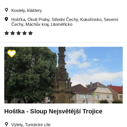
Kostely, kláštery
Hošťka
,
Okolí Prahy
,
Střední Čechy
,
Kokořínsko
,
Severní
Čechy
,
Máchův kraj
,
Litoměřicko
Hoštka - Sloup Nejsvětější Trojice
Výlety, Turistické cíle