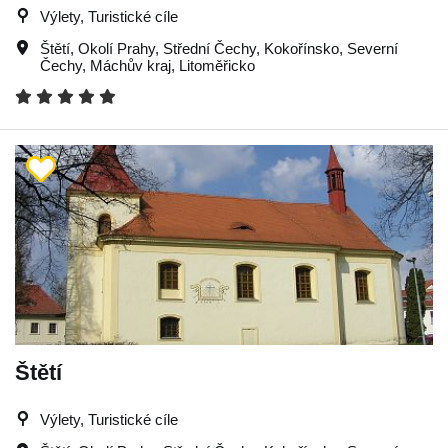
Výlety, Turistické cíle
Štětí
,
Okolí Prahy
,
Střední Čechy
,
Kokořínsko
,
Severní
Čechy
,
Máchův kraj
,
Litoměřicko
Štětí
Výlety, Turistické cíle