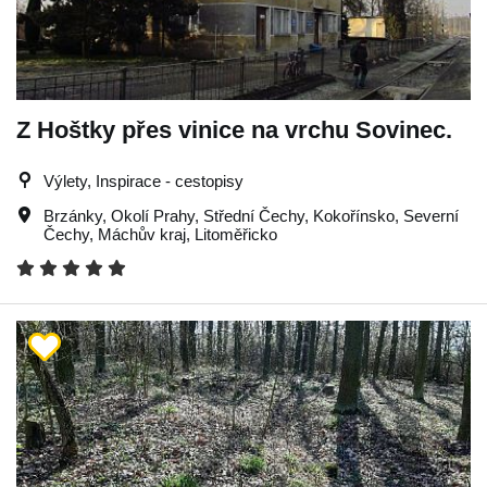
Z Hoštky přes vinice na vrchu Sovinec.
Výlety, Inspirace - cestopisy
Brzánky
,
Okolí Prahy
,
Střední Čechy
,
Kokořínsko
,
Severní
Čechy
,
Máchův kraj
,
Litoměřicko