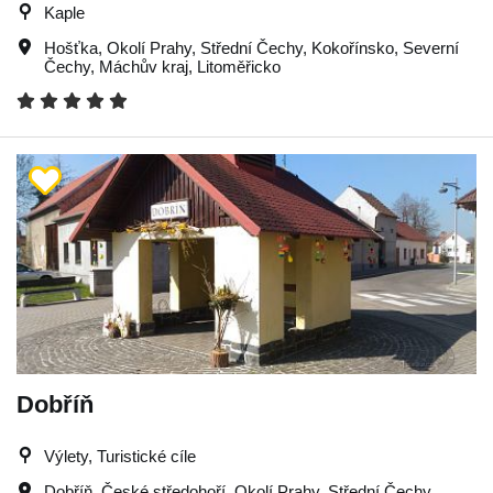
Kaple
Hošťka
,
Okolí Prahy
,
Střední Čechy
,
Kokořínsko
,
Severní
Čechy
,
Máchův kraj
,
Litoměřicko
Dobříň
Výlety, Turistické cíle
Dobříň
,
České středohoří
,
Okolí Prahy
,
Střední Čechy
,