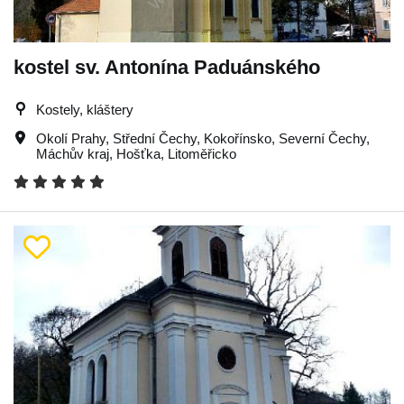
kostel sv. Antonína Paduánského
Kostely, kláštery
Okolí Prahy
,
Střední Čechy
,
Kokořínsko
,
Severní Čechy
,
Máchův kraj
,
Hošťka
,
Litoměřicko