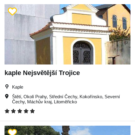
kaple Nejsvětější Trojice
Kaple
Štětí
,
Okolí Prahy
,
Střední Čechy
,
Kokořínsko
,
Severní
Čechy
,
Máchův kraj
,
Litoměřicko