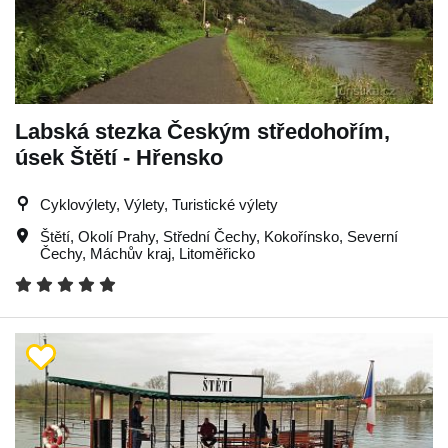
Labská stezka Českým středohořím,
úsek Štětí - Hřensko
Cyklovýlety, Výlety, Turistické výlety
Štětí
,
Okolí Prahy
,
Střední Čechy
,
Kokořínsko
,
Severní
Čechy
,
Máchův kraj
,
Litoměřicko