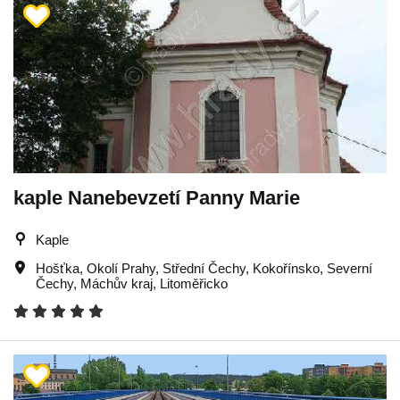
kaple Nanebevzetí Panny Marie
Kaple
Hošťka
,
Okolí Prahy
,
Střední Čechy
,
Kokořínsko
,
Severní
Čechy
,
Máchův kraj
,
Litoměřicko