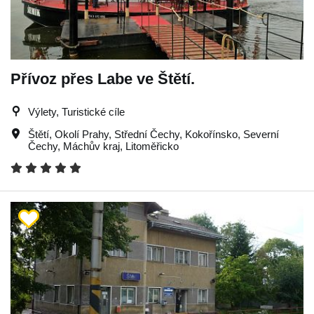
Přívoz přes Labe ve Štětí.
Výlety, Turistické cíle
Štětí
,
Okolí Prahy
,
Střední Čechy
,
Kokořínsko
,
Severní
Čechy
,
Máchův kraj
,
Litoměřicko