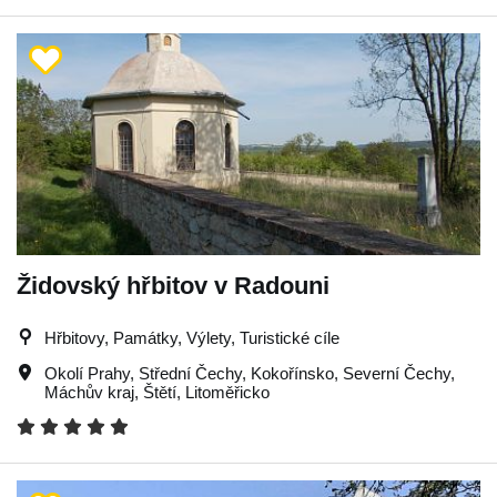
Židovský hřbitov v Radouni
Hřbitovy, Památky, Výlety, Turistické cíle
Okolí Prahy
,
Střední Čechy
,
Kokořínsko
,
Severní Čechy
,
Máchův kraj
,
Štětí
,
Litoměřicko