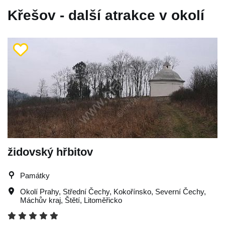
Křešov - další atrakce v okolí
židovský hřbitov
Památky
Okolí Prahy
,
Střední Čechy
,
Kokořínsko
,
Severní Čechy
,
Máchův kraj
,
Štětí
,
Litoměřicko