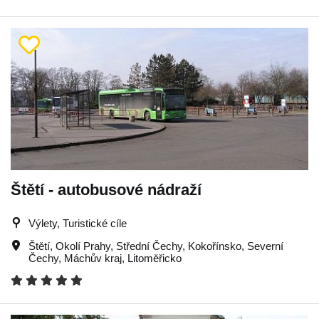
Štětí - autobusové nádraží
Výlety, Turistické cíle
Štětí
,
Okolí Prahy
,
Střední Čechy
,
Kokořínsko
,
Severní
Čechy
,
Máchův kraj
,
Litoměřicko