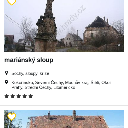
mariánský sloup
Sochy, sloupy, kříže
Kokořínsko
,
Severní Čechy
,
Máchův kraj
,
Štětí
,
Okolí
Prahy
,
Střední Čechy
,
Litoměřicko