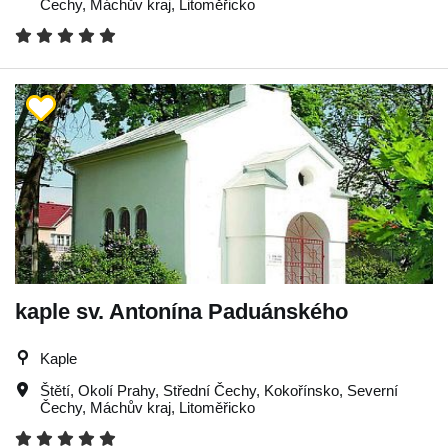
Čechy
,
Máchův kraj
,
Litoměřicko
kaple sv. Antonína Paduánského
Kaple
Štětí
,
Okolí Prahy
,
Střední Čechy
,
Kokořínsko
,
Severní
Čechy
,
Máchův kraj
,
Litoměřicko