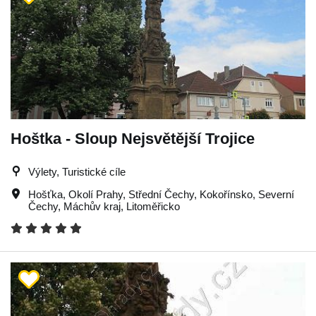
Hoštka - Sloup Nejsvětější Trojice
Výlety, Turistické cíle
Hošťka
,
Okolí Prahy
,
Střední Čechy
,
Kokořínsko
,
Severní
Čechy
,
Máchův kraj
,
Litoměřicko