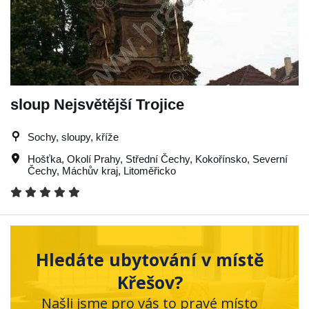
sloup Nejsvětější Trojice
Sochy, sloupy, kříže
Hošťka
,
Okolí Prahy
,
Střední Čechy
,
Kokořínsko
,
Severní
Čechy
,
Máchův kraj
,
Litoměřicko
Hledáte ubytování v místě
Křešov?
Našli jsme pro vás to pravé místo