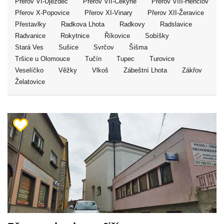
Přerov VI-Újezdec
Přerov VII-Čekyně
Přerov VIII-Henčlov
Přerov X-Popovice
Přerov XI-Vinary
Přerov XII-Žeravice
Přestavlky
Radkova Lhota
Radkovy
Radslavice
Radvanice
Rokytnice
Říkovice
Sobíšky
Stará Ves
Sušice
Svrčov
Šišma
Tršice u Olomouce
Tučín
Tupec
Turovice
Veselíčko
Věžky
Vlkoš
Zábeštní Lhota
Zákřov
Želatovice