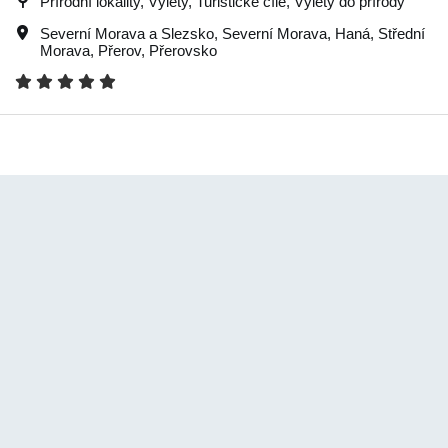
Přírodní lokality, Výlety, Turistické cíle, Výlety do přírody
Severní Morava a Slezsko
,
Severní Morava
,
Haná
,
Střední
Morava
,
Přerov
,
Přerovsko