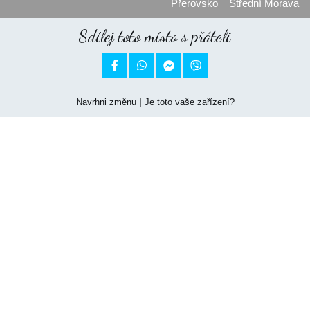
Přerovsko
Střední Morava
Sdílej toto místo s přáteli


|
Navrhni změnu
Je toto vaše zařízení?