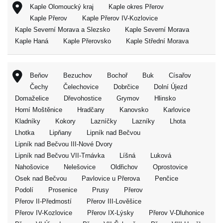
Kaple Olomoucký kraj
Kaple okres Přerov
Kaple Přerov
Kaple Přerov IV-Kozlovice
Kaple Severní Morava a Slezsko
Kaple Severní Morava
Kaple Haná
Kaple Přerovsko
Kaple Střední Morava
Beňov
Bezuchov
Bochoř
Buk
Císařov
Čechy
Čelechovice
Dobrčice
Dolní Újezd
Domaželice
Dřevohostice
Grymov
Hlinsko
Horní Moštěnice
Hradčany
Kanovsko
Karlovice
Kladníky
Kokory
Lazníčky
Lazníky
Lhota
Lhotka
Lipňany
Lipník nad Bečvou
Lipník nad Bečvou III-Nové Dvory
Lipník nad Bečvou VII-Trnávka
Líšná
Luková
Nahošovice
Nelešovice
Oldřichov
Oprostovice
Osek nad Bečvou
Pavlovice u Přerova
Penčice
Podolí
Prosenice
Prusy
Přerov
Přerov II-Předmostí
Přerov III-Lověšice
Přerov IV-Kozlovice
Přerov IX-Lýsky
Přerov V-Dluhonice