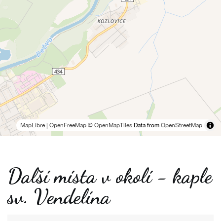
MapLibre
|
OpenFreeMap
© OpenMapTiles
Data from
OpenStreetMap
Další místa v okolí - kaple
sv. Vendelína