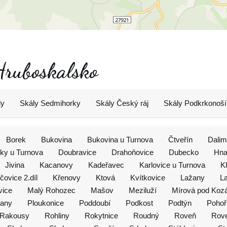
 Hruboskalsko
ly
Skály Sedmihorky
Skály Český ráj
Skály Podkrkonoší
Borek
Bukovina
Bukovina u Turnova
Čtveřín
Dalim
ky u Turnova
Doubravice
Drahoňovice
Dubecko
Hna
Jivina
Kacanovy
Kadeřavec
Karlovice u Turnova
K
čovice 2.díl
Křenovy
Ktová
Kvítkovice
Lažany
L
vice
Malý Rohozec
Mašov
Meziluží
Mírová pod Ko
šany
Ploukonice
Poddoubí
Podkost
Podtýn
Pohoř
Rakousy
Rohliny
Rokytnice
Roudný
Roveň
Rove