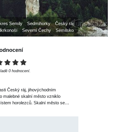
kres Semily
Sedmihorky
Český ráj
krkonoší
Severní Čechy
Semilsko
odnocení
kladě
0
hodnocení.
asti Český ráj, jihovýchodním
o malebné skalní město vzniklo
 místem horolezců. Skalní město se…