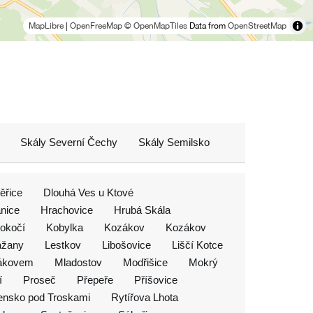
MapLibre
|
OpenFreeMap
© OpenMapTiles
Data from
OpenStreetMap
Skály Severní Čechy
Skály Semilsko
ěřice
Dlouhá Ves u Ktové
nice
Hrachovice
Hrubá Skála
lokočí
Kobylka
Kozákov
Kozákov
ažany
Lestkov
Libošovice
Liščí Kotce
zákovem
Mladostov
Modřišice
Mokrý
í
Proseč
Přepeře
Příšovice
nsko pod Troskami
Rytířova Lhota