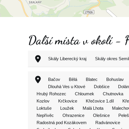
Další místa v okolí -
Skály Liberecký kraj
Skály okres Semi
Bačov
Bělá
Blatec
Bohuslav
Dlouhá Ves u Ktové
Dobšice
Dolán
Hrubý Rohozec
Chloumek
Chutnovka
Kozlov
Krčkovice
Křečovice 1.díl
Kře
Loktuše
Loužek
Malá Lhota
Malecho
Nepřívěc
Ohrazenice
Olešnice
Pele
Radostná pod Kozákovem
Radvánovice