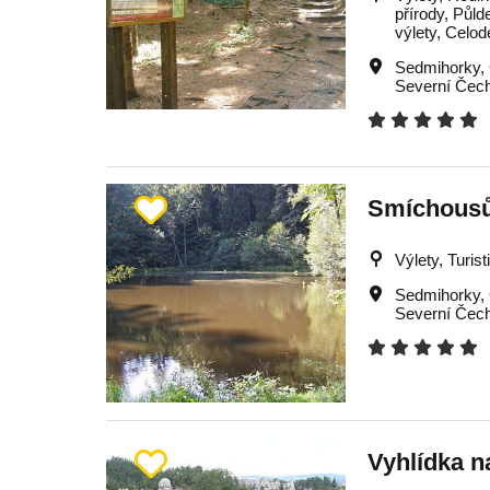
přírody, Půld
výlety, Celod
Sedmihorky
,
Severní Čec
Smíchousů
Výlety, Turist
Sedmihorky
,
Severní Čec
Vyhlídka n