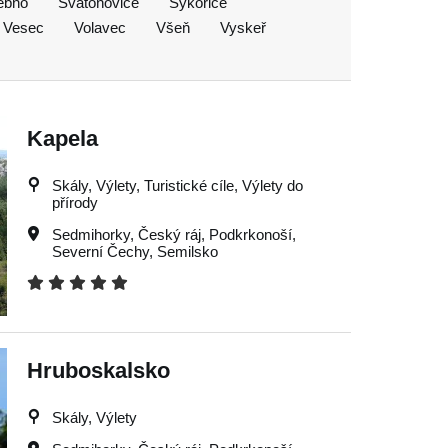
ebno
Svatoňovice
Sýkořice
Vesec
Volavec
Všeň
Vyskeř
Kapela
Skály, Výlety, Turistické cíle, Výlety do
přírody
Sedmihorky
,
Český ráj
,
Podkrkonoší
,
Severní Čechy
,
Semilsko
Hruboskalsko
Skály, Výlety