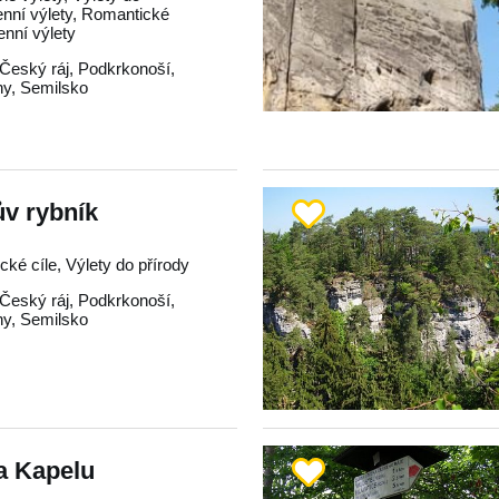
enní výlety, Romantické
enní výlety
Český ráj
,
Podkrkonoší
,
hy
,
Semilsko
v rybník
ické cíle, Výlety do přírody
Český ráj
,
Podkrkonoší
,
hy
,
Semilsko
a Kapelu