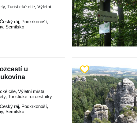
ty, Turistické cíle, Výletní
Český ráj
,
Podkrkonoší
,
hy
,
Semilsko
rozcestí u
Bukovina
ické cíle, Výletní místa,
lety, Turistické rozcestníky
Český ráj
,
Podkrkonoší
,
hy
,
Semilsko