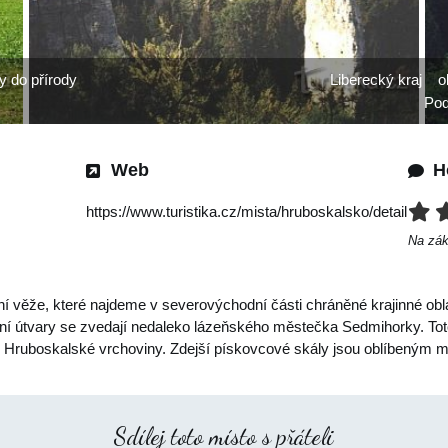
y do přírody
Liberecký kraj
o
Pod
Web
H
https://www.turistika.cz/mista/hruboskalsko/detail
Na zá
í věže, které najdeme v severovýchodní části chráněné krajinné obl
ní útvary se zvedají nedaleko lázeňského městečka Sedmihorky. Tot
é Hruboskalské vrchoviny. Zdejší pískovcové skály jsou oblíbeným
Sdílej toto místo s přáteli