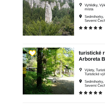
Vyhlídky, Výle
místa
Sedmihorky
,
Severní Čec
turistické 
Arboreta 
Výlety, Turist
Turistické vý
Sedmihorky
,
Severní Čec