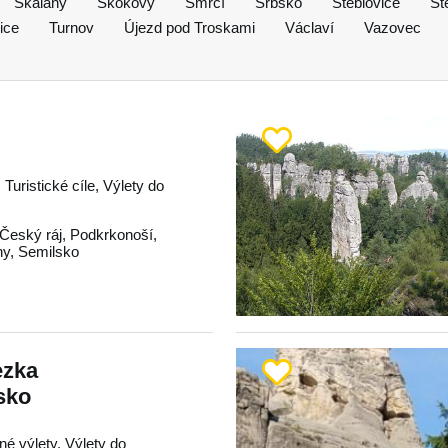
Skalany
Skokovy
Smrčí
Srbsko
Stéblovice
St
ice
Turnov
Újezd pod Troskami
Václaví
Vazovec
 Turistické cíle, Výlety do
Český ráj
,
Podkrkonoší
,
hy
,
Semilsko
ezka
sko
né výlety, Výlety do