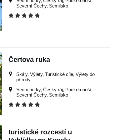
Sedmihorky
,
Český ráj
,
Podkrkonoší
,
Severní Čechy
,
Semilsko
Čertova ruka
Skály, Výlety, Turistické cíle, Výlety do
přírody
Sedmihorky
,
Český ráj
,
Podkrkonoší
,
Severní Čechy
,
Semilsko
turistické rozcestí u