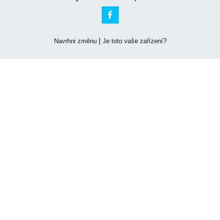

|
Navrhni změnu
Je toto vaše zařízení?