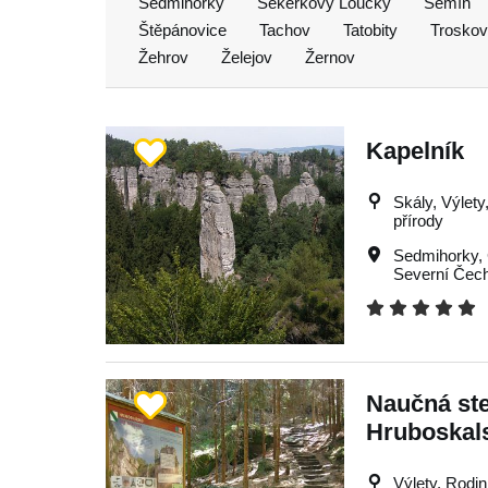
Sedmihorky
Sekerkovy Loučky
Semín
Štěpánovice
Tachov
Tatobity
Troskov
Žehrov
Želejov
Žernov
Kapelník
Skály, Výlety,
přírody
Sedmihorky
,
Severní Čec
Naučná st
Hruboskal
Výlety, Rodin