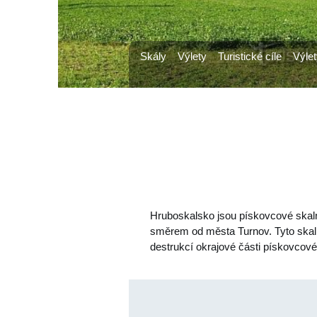
Skály
Výlety
Turistické cíle
Výlet
Hruboskalsko jsou pískovcové skaln
směrem od města Turnov. Tyto skal
destrukcí okrajové části pískovcov