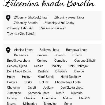
Zřícenina hradu Borotín
Zříceniny Jihočeský kraj
Zříceniny okres Tábor
Zříceniny Borotín
Zříceniny Jižní Čechy
Zříceniny Táborsko
Zříceniny Toulava
Tipy na výlet Borotín
Alenina Lhota
Balkova Lhota
Beranova Lhota
Bonkovice
Boratkov
Borotín
Božetín
Broučkova Lhota
Cunkov
Černotice
Červené Záhoří
Červený Újezd
Dědice
Dědičky
Dolní Dobřejov
Dolní Nové Dvory
Dražice
Drhovice
Dvorce
Hatov
Hejlov
Horní Borek
Horní Dobřejov
Hoštice
Hůrka
Chlum
Chomoutova Lhota
Chotoviny
Javoří
Jedlany
Jeníčkova Lhota
Jistebnice
Kamenná Lhota
Košín
Křivošín
Lažany
Libenice
Liderovice
Makov
Meziříčí
Mezno
Milhostice
Mitrovice
Monín