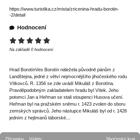
https://www.turistika.cz/mista/zricenina-hradu-borotin-
-2/detail
Hodnocení
Na základě
0
hodnocení.
Hrad BorotínVes Borotín náležela původně pánům z
Landštejna, jedné z větví nejmocnějšího jihočeského rodu
Vítkovců. R. 1356 se zde uvádí Mikuláš z Borotína.
Pravděpodobným zakladatelem hradu byl Vítek. Jeho
potomci Jan a Heřman se stali stoupenci Husova učení.
Heřman byl na pražském sněmu r. 1423 zvolen do sboru
zemských správců. Jeho nástupce Mikuláš byl od r. 1426
jedním z hejtmanů táborské…
Zříceniny
Výlety
Jihočeský kraj