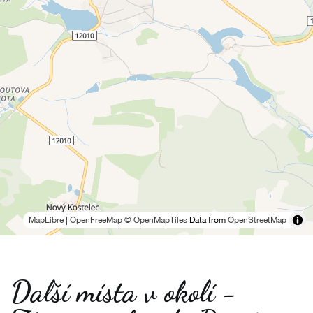
MapLibre
|
OpenFreeMap
© OpenMapTiles
Data from
OpenStreetMap
Další místa v okolí -