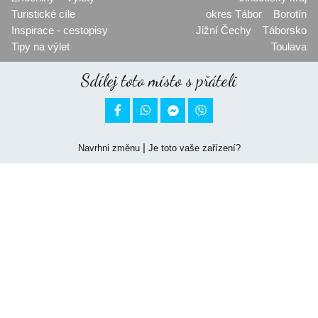
Turistické cíle
okres Tábor
Borotín
Inspirace - cestopisy
Jižní Čechy
Táborsko
Tipy na výlet
Toulava
Sdílej toto místo s přáteli


|
Navrhni změnu
Je toto vaše zařízení?