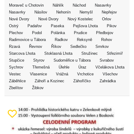
Moraveč u Chotovin
Náhlík
Náchod
Nasavrky
Nasavrky
Násilov
Nehonín
Nemyšl
Nepřejov
Nové Dvory
Nové Dvory
Nový Kostelec
Orlov
Ostrý
Padařov
Paseka
Pejšova Lhota
Pikov
Plechov
Podol
Polánka
Prudice
Předbojov
Radimovice u Tábora
Radkov
Reksyně
Rohov
Rzavá
Řevnov
Říkov
Sedlečko
Smrkov
Starcova Lhota
Stoklasná Lhota
Stružinec
Střezimíř
Stupčice
Styrov
Sudoměřice u Tábora
Svrabov
Sychrov
Třemešná
Úlehle
Úraz
Včelákova Lhota
Vestec
Vlasenice
Vrážná
Vrchotice
Všechov
Záběhlice
Záhoří a Kozinec
Záhoříčko
Zahrádka
Zbelítov
Žibkov