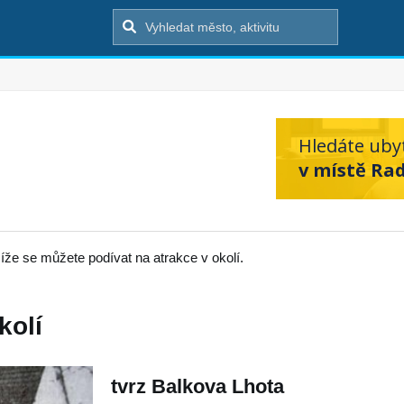
Hledáte uby
v místě Ra
íže se můžete podívat na atrakce v okolí.
kolí
tvrz Balkova Lhota