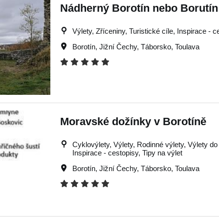
Nádherný Borotín nebo Borutí
Výlety, Zříceniny, Turistické cíle, Inspirace - c
Borotín
,
Jižní Čechy
,
Táborsko
,
Toulava
Moravské dožínky v Borotíně
Cyklovýlety, Výlety, Rodinné výlety, Výlety do 
Inspirace - cestopisy, Tipy na výlet
Borotín
,
Jižní Čechy
,
Táborsko
,
Toulava