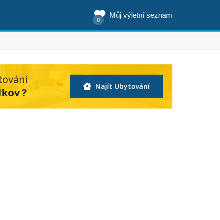
Můj výletní seznam
0
tování
Najít Ubytování
dkov ?