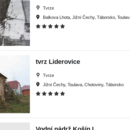
Tvrze
Balkova Lhota
,
Jižní Čechy
,
Táborsko
,
Toulav
tvrz Liderovice
Tvrze
Jižní Čechy
,
Toulava
,
Chotoviny
,
Táborsko
Vodní nádrž Košín I