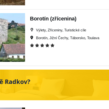
Borotín (zřícenina)
Výlety, Zříceniny, Turistické cíle
Borotín
,
Jižní Čechy
,
Táborsko
,
Toulava
tě Radkov?