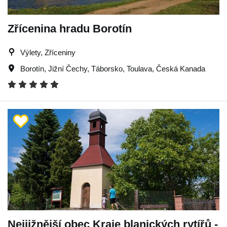
Zřícenina hradu Borotín
Výlety, Zříceniny
Borotín
,
Jižní Čechy
,
Táborsko
,
Toulava
,
Česká Kanada
Nejjižnější obec Kraje blanických rytířů -