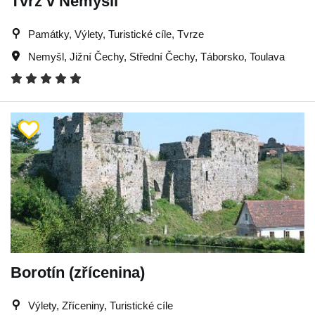
Tvrz v Nemyšli
Památky, Výlety, Turistické cíle, Tvrze
Nemyšl
,
Jižní Čechy
,
Střední Čechy
,
Táborsko
,
Toulava
Borotín (zřícenina)
Výlety, Zříceniny, Turistické cíle