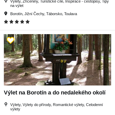
Výlety, Zříceniny, Turistické cíle, Inspirace - cestopisy, Tipy
na výlet
Borotín
,
Jižní Čechy
,
Táborsko
,
Toulava
Výlet na Borotín a do nedalekého okolí
Výlety, Výlety do přírody, Romantické výlety, Celodenní
výlety