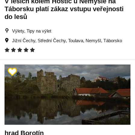
V lesích kolem Hoštic u Nemyšle na
Táborsku platí zákaz vstupu veřejnosti
do lesů
Výlety, Tipy na výlet
Jižní Čechy
,
Střední Čechy
,
Toulava
,
Nemyšl
,
Táborsko
hrad Borotín