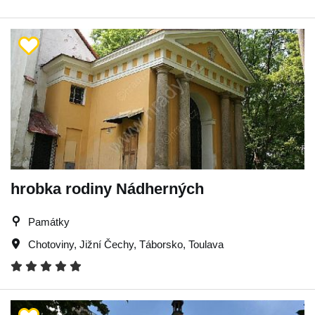
hrobka rodiny Nádherných
Památky
Chotoviny
,
Jižní Čechy
,
Táborsko
,
Toulava