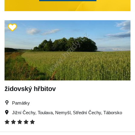
židovský hřbitov
Památky
Jižní Čechy
,
Toulava
,
Nemyšl
,
Střední Čechy
,
Táborsko