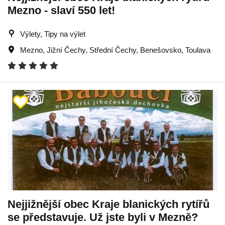
Mezno - slaví 550 let!
Výlety, Tipy na výlet
Mezno
,
Jižní Čechy
,
Střední Čechy
,
Benešovsko
,
Toulava
Nejjižnější obec Kraje blanických rytířů
se představuje. Už jste byli v Mezně?