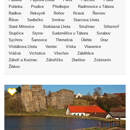
Polánka
Prudice
Předbojov
Radimovice u Tábora
Radkov
Reksyně
Rohov
Rzavá
Řevnov
Říkov
Sedlečko
Smrkov
Starcova Lhota
Staré Mitrovice
Stoklasná Lhota
Stružinec
Střezimíř
Stupčice
Styrov
Sudoměřice u Tábora
Svrabov
Sychrov
Šanovice
Třemešná
Úlehle
Úraz
Včelákova Lhota
Vestec
Víska
Vlasenice
Vrážná
Vrchotice
Všechov
Záběhlice
Záhoří a Kozinec
Záhoříčko
Zbelítov
Zvěstonín
Žibkov