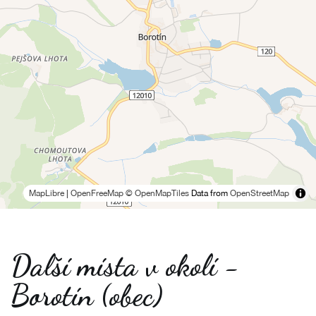
MapLibre
|
OpenFreeMap
© OpenMapTiles
Data from
OpenStreetMap
Další místa v okolí -
Borotín (obec)