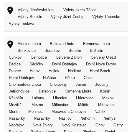
Výlety Jihočeský kraj
Výlety okres Tábor
Výlety Borotín
Výlety Jižní Čechy
Výlety Táborsko
Výlety Toulava
Alenina Lhota
Balkova Lhota
Beranova Lhota
Bonkovice
Boratkov
Borotín
Božetín
Cunkov
Černotice
Červené Záhoří
Červený Újezd
Dědice
Dědičky
Dolní Dobřejov
Dolní Nové Dvory
Dvorce
Hatov
Hejlov
Hodkov
Horní Borek
Horní Dobřejov
Hoštice
Hůrka
Chlum
Chomoutova Lhota
Chotoviny
Javoří
Jedlany
Jetřichovice
Jistebnice
Kamenná Lhota
Košín
Křivošín
Lažany
Libenice
Liderovice
Makov
Meziříčí
Mezno
Milhostice
Miličín
Mitrovice
Monín
Moninec
Moraveč u Chotovin
Náhlík
Nasavrky
Nasavrky
Násilov
Nehonín
Nemyšl
Nepřejov
Nové Dvory
Nový Kostelec
Orlov
Ostrý
Paseka
Pejšova Lhota
Pikov
Plechov
Podol