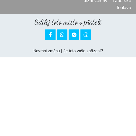
Jižní Čechy
Táborsko
Toulava
Sdílej toto místo s přáteli


|
Navrhni změnu
Je toto vaše zařízení?