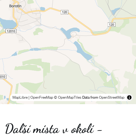
MapLibre
|
OpenFreeMap
© OpenMapTiles
Data from
OpenStreetMap
Další místa v okolí -