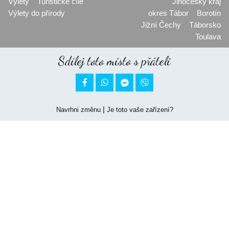
Výlety
Turistické cíle
Jihočeský kraj
Výlety do přírody
okres Tábor
Borotín
Jižní Čechy
Táborsko
Toulava
Sdílej toto místo s přáteli


|
Navrhni změnu
Je toto vaše zařízení?