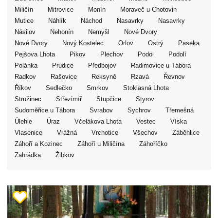
Miličín
Mitrovice
Monín
Moraveč u Chotovin
Mutice
Náhlík
Náchod
Nasavrky
Nasavrky
Násilov
Nehonín
Nemyšl
Nové Dvory
Nové Dvory
Nový Kostelec
Orlov
Ostrý
Paseka
Pejšova Lhota
Pikov
Plechov
Podol
Podolí
Polánka
Prudice
Předbojov
Radimovice u Tábora
Radkov
Rašovice
Reksyně
Rzavá
Řevnov
Říkov
Sedlečko
Smrkov
Stoklasná Lhota
Stružinec
Střezimíř
Stupčice
Styrov
Sudoměřice u Tábora
Svrabov
Sychrov
Třemešná
Úlehle
Úraz
Včelákova Lhota
Vestec
Víska
Vlasenice
Vrážná
Vrchotice
Všechov
Záběhlice
Záhoří a Kozinec
Záhoří u Miličína
Záhoříčko
Zahrádka
Žibkov