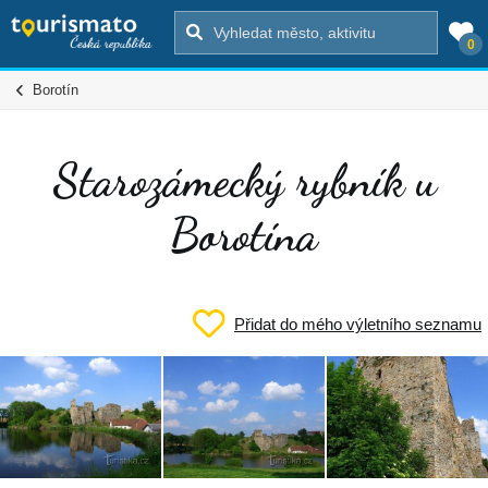
0
Borotín
Starozámecký rybník u
Borotína
Přidat do mého výletního seznamu