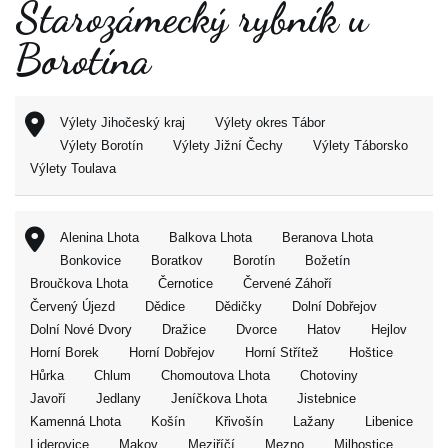
Starozámecký rybník u
Borotína
Výlety Jihočeský kraj
Výlety okres Tábor
Výlety Borotín
Výlety Jižní Čechy
Výlety Táborsko
Výlety Toulava
Alenina Lhota
Balkova Lhota
Beranova Lhota
Bonkovice
Boratkov
Borotín
Božetín
Broučkova Lhota
Černotice
Červené Záhoří
Červený Újezd
Dědice
Dědičky
Dolní Dobřejov
Dolní Nové Dvory
Dražice
Dvorce
Hatov
Hejlov
Horní Borek
Horní Dobřejov
Horní Střítež
Hoštice
Hůrka
Chlum
Chomoutova Lhota
Chotoviny
Javoří
Jedlany
Jeníčkova Lhota
Jistebnice
Kamenná Lhota
Košín
Křivošín
Lažany
Libenice
Liderovice
Makov
Meziříčí
Mezno
Milhostice