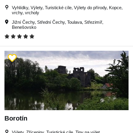
Vyhlídky, Výlety, Turistické cíle, Výlety do přírody, Kopce,
vrchy, vrcholy
Jižní Čechy
,
Střední Čechy
,
Toulava
,
Střezimíř
,
Benešovsko
Borotín
Výlety, Zříceniny, Turistické cíle, Tipy na výlet