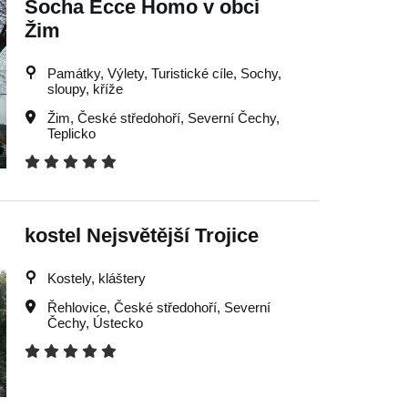
Socha Ecce Homo v obci
Žim
Památky, Výlety, Turistické cíle, Sochy,
sloupy, kříže
Žim
,
České středohoří
,
Severní Čechy
,
Teplicko
kostel Nejsvětější Trojice
Kostely, kláštery
Řehlovice
,
České středohoří
,
Severní
Čechy
,
Ústecko