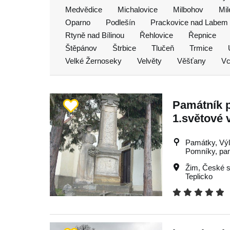
Medvědice
Michalovice
Milbohov
Mil
Oparno
Podlešín
Prackovice nad Labem
Rtyně nad Bílinou
Řehlovice
Řepnice
Štěpánov
Štrbice
Tlučeň
Trmice
Velké Žernoseky
Velvěty
Věšťany
Vc
Památník 
1.světové 
Památky, Výle
Pomníky, pa
Žim
,
České s
Teplicko