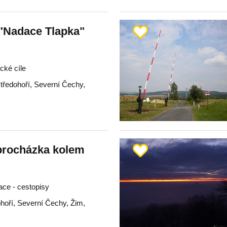
 "Nadace Tlapka"
ické cíle
tředohoří
,
Severní Čechy
,
procházka kolem
race - cestopisy
hoří
,
Severní Čechy
,
Žim
,