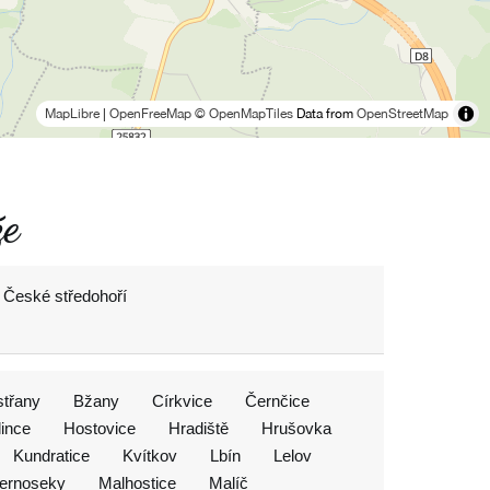
MapLibre
|
OpenFreeMap
© OpenMapTiles
Data from
OpenStreetMap
že
y České středohoří
střany
Bžany
Církvice
Černčice
lince
Hostovice
Hradiště
Hrušovka
Kundratice
Kvítkov
Lbín
Lelov
ernoseky
Malhostice
Malíč