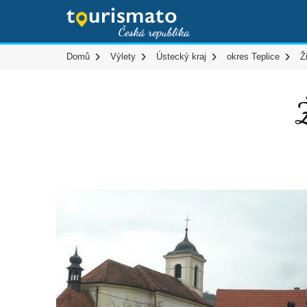
Domů
Výlety
Ústecký kraj
okres Teplice
Ž
Ž