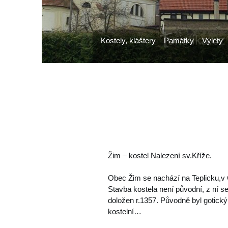
Kostely, kláštery
Památky
Výlety
Žim – kostel Nalezení sv.Kříže.
Obec Žim se nachází na Teplicku,v
Stavba kostela není původní, z ní se
doložen r.1357. Původně byl gotický
kostelní…