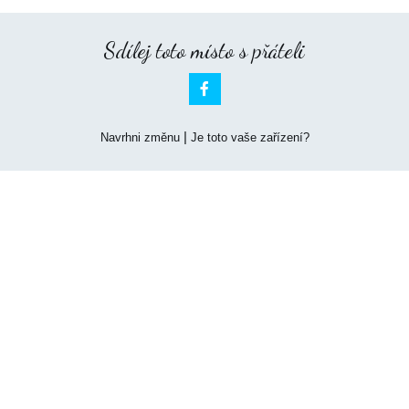
Sdílej toto místo s přáteli

|
Navrhni změnu
Je toto vaše zařízení?