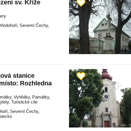
zení sv. Kříže
tery
tředohoří
,
Severní Čechy
,
ková stanice
 místo: Rozhledna
mátky, Vyhlídky, Památky,
lety, Turistické cíle
hoří
,
Severní Čechy
,
stecko