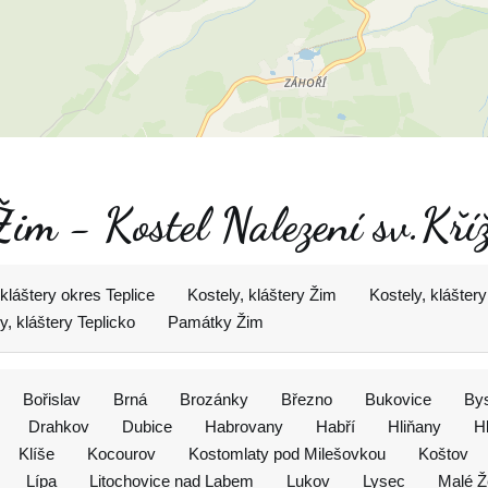
Žim - Kostel Nalezení sv.Kří
 kláštery okres Teplice
Kostely, kláštery Žim
Kostely, klášter
y, kláštery Teplicko
Památky Žim
Bořislav
Brná
Brozánky
Březno
Bukovice
By
Drahkov
Dubice
Habrovany
Habří
Hliňany
H
Klíše
Kocourov
Kostomlaty pod Milešovkou
Koštov
Lípa
Litochovice nad Labem
Lukov
Lysec
Malé Ž