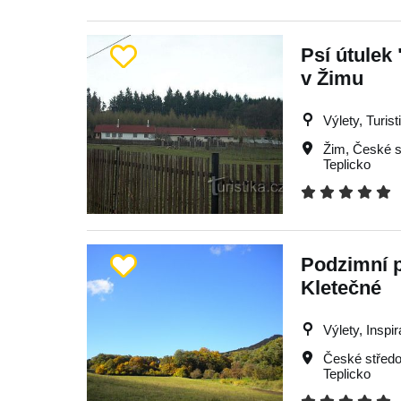
Psí útulek
v Žimu
Výlety, Turist
Žim
,
České s
Teplicko
Podzimní 
Kletečné
Výlety, Inspi
České středo
Teplicko