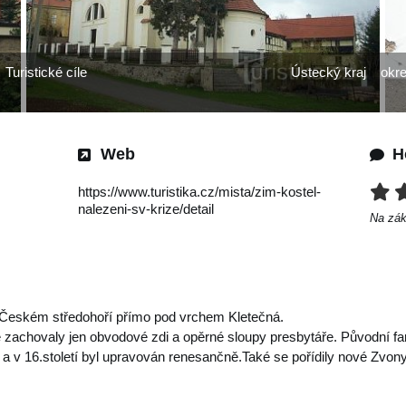
Turistické cíle
Ústecký kraj
okre
Web
H
https://www.turistika.cz/mista/zim-kostel-
nalezeni-sv-krize/detail
Na zá
 Českém středohoří přímo pod vrchem Kletečná.
 zachovaly jen obvodové zdi a opěrné sloupy presbytáře. Původní farní
 a v 16.století byl upravován renesančně.Také se pořídily nové Zvony