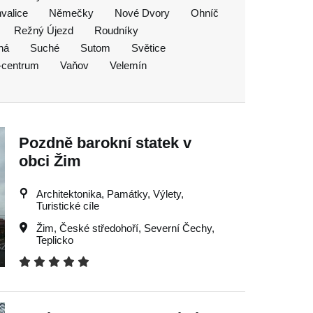
valice
Němečky
Nové Dvory
Ohníč
Režný Újezd
Roudníky
há
Suché
Sutom
Světice
-centrum
Vaňov
Velemín
Pozdně barokní statek v
obci Žim
Architektonika, Památky, Výlety,
Turistické cíle
Žim
,
České středohoří
,
Severní Čechy
,
Teplicko