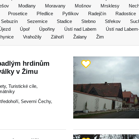
ešov
Modlany
Moravany
Mošnov
Mrsklesy
Nech
Prosetice
Předlice
Pytlíkov
Radejčín
Radostice
Sebuzín
Sezemice
Stadice
Stebno
Střekov
Suc
Újezd
Úpoř
Úpořiny
Ústí nad Labem
Ústí nad Labem
hynice
Vrahožily
Záhoří
Žalany
Žim
padlým hrdinům
války v Žimu
ty, Turistické cíle,
mátníky
tředohoří
,
Severní Čechy
,