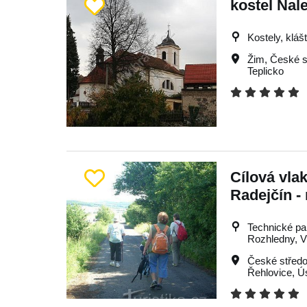
kostel Nale
Kostely, kláš
Žim
,
České s
Teplicko
Cílová vla
Radejčín -
Technické pa
Rozhledny, Vý
České středo
Řehlovice
,
Ú