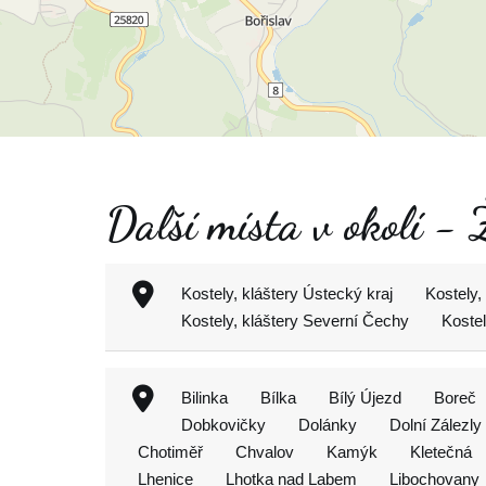
Další místa v okolí - 
Kostely, kláštery Ústecký kraj
Kostely,
Kostely, kláštery Severní Čechy
Kostel
Bilinka
Bílka
Bílý Újezd
Boreč
Dobkovičky
Dolánky
Dolní Zálezly
Chotiměř
Chvalov
Kamýk
Kletečná
Lhenice
Lhotka nad Labem
Libochovany