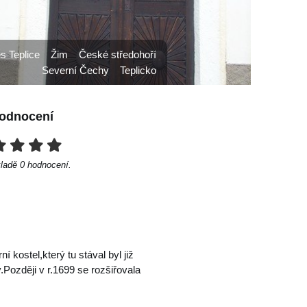
s Teplice
Žim
České středohoří
Severní Čechy
Teplicko
odnocení
kladě
0
hodnocení.
 kostel,který tu stával byl již
.Později v r.1699 se rozšiřovala