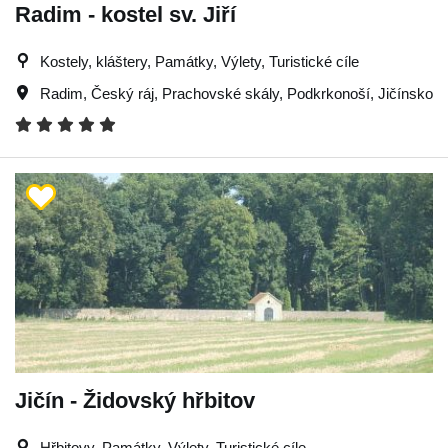
Radim - kostel sv. Jiří
Kostely, kláštery, Památky, Výlety, Turistické cíle
Radim
,
Český ráj
,
Prachovské skály
,
Podkrkonoší
,
Jičínsko
Jičín - Židovský hřbitov
Hřbitovy, Památky, Výlety, Turistické cíle