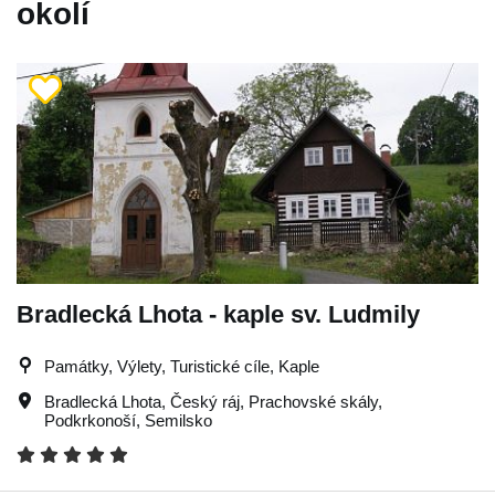
okolí
Bradlecká Lhota - kaple sv. Ludmily
Památky, Výlety, Turistické cíle, Kaple
Bradlecká Lhota
,
Český ráj
,
Prachovské skály
,
Podkrkonoší
,
Semilsko