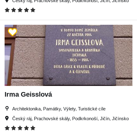
Český ráj
,
Prachovské skály
,
Podkrkonoší
,
Jičín
,
Jičínsko
Irma Geisslová
Architektonika, Památky, Výlety, Turistické cíle
Český ráj
,
Prachovské skály
,
Podkrkonoší
,
Jičín
,
Jičínsko