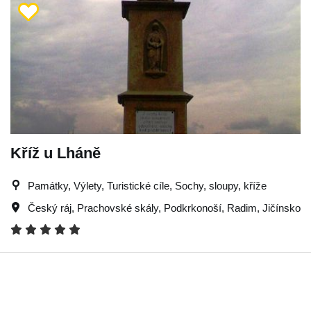
Kříž u Lháně
Památky, Výlety, Turistické cíle, Sochy, sloupy, kříže
Český ráj
,
Prachovské skály
,
Podkrkonoší
,
Radim
,
Jičínsko