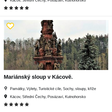
Kácov
,
Střední Čechy
,
Posázaví
,
Kutnohorsko
Mariánský sloup v Kácově.
Památky, Výlety, Turistické cíle, Sochy, sloupy, kříže
Kácov
,
Střední Čechy
,
Posázaví
,
Kutnohorsko