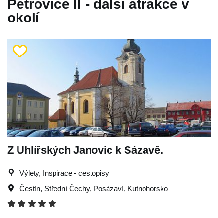
Petrovice II - další atrakce v
okolí
Z Uhlířských Janovic k Sázavě.
Výlety, Inspirace - cestopisy
Čestín
,
Střední Čechy
,
Posázaví
,
Kutnohorsko