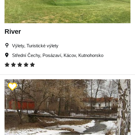
River
Výlety, Turistické výlety
Střední Čechy
,
Posázaví
,
Kácov
,
Kutnohorsko