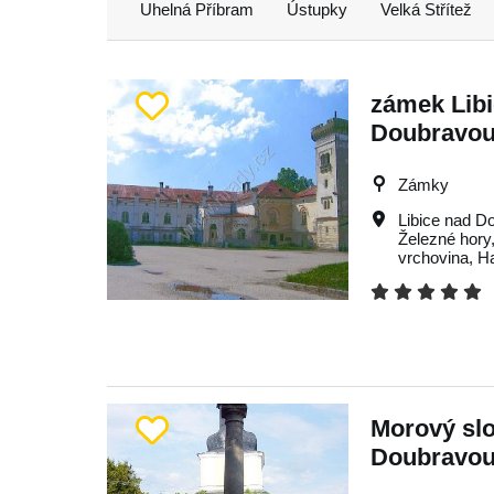
Uhelná Příbram
Ústupky
Velká Střítež
zámek Lib
Doubravo
Zámky
Libice nad D
Železné hory
vrchovina
,
H
Morový slo
Doubravo