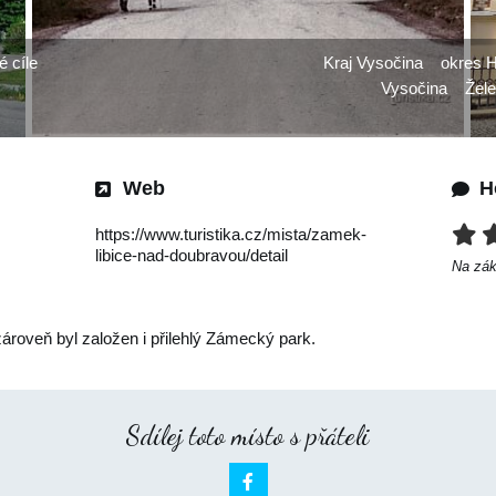
é cíle
Kraj Vysočina
okres H
Vysočina
Žel
Web
H
https://www.turistika.cz/mista/zamek-
libice-nad-doubravou/detail
Na zá
ároveň byl založen i přilehlý Zámecký park.
Sdílej toto místo s přáteli
