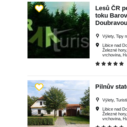
Lesů ČR p
toku Barov
Doubravo
Výlety, Tipy 
Libice nad D
Železné hory
vrchovina
,
H
Pilnův sta
Výlety, Turist
Libice nad D
Železné hory
vrchovina
,
H