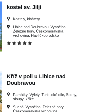
kostel sv. Jiljí
Kostely, kláštery
Libice nad Doubravou
,
Vysočina
,
Železné hory
,
Českomoravská
vrchovina
,
Havlíčkobrodsko
Kříž v poli u Libice nad
Doubravou
Památky, Výlety, Turistické cíle, Sochy,
sloupy, kříže
Suchá
,
Vysočina
,
Železné hory
,
Českomoravská vrchovina
,