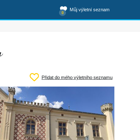
Můj výletní seznam
0
u
Přidat do mého výletního seznamu