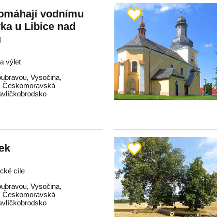
omáhají vodnímu
ka u Libice nad
u
na výlet
oubravou
,
Vysočina
,
,
Českomoravská
avlíčkobrodsko
tek
ické cíle
oubravou
,
Vysočina
,
,
Českomoravská
avlíčkobrodsko