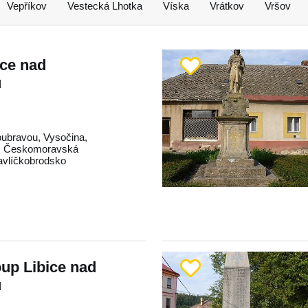
Vepříkov
Vestecká Lhotka
Víska
Vrátkov
Vršov
ice nad
u
oubravou
,
Vysočina
,
,
Českomoravská
avlíčkobrodsko
up Libice nad
u