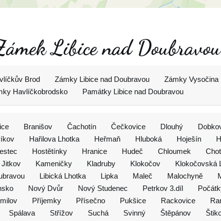
 Zámek Libice nad Doubravou
líčkův Brod
Zámky Libice nad Doubravou
Zámky Vysočina
ky Havlíčkobrodsko
Památky Libice nad Doubravou
ice
Branišov
Čachotín
Čečkovice
Dlouhý
Dobko
íkov
Hařilova Lhotka
Heřmaň
Hluboká
Hoješín
H
estec
Hostětínky
Hranice
Hudeč
Chloumek
Chot
Jitkov
Kameničky
Kladruby
Klokočov
Klokočovská 
oubravou
Libická Lhotka
Lipka
Maleč
Malochyně
M
nsko
Nový Dvůr
Nový Studenec
Petrkov 3.díl
Počátk
milov
Příjemky
Přísečno
Pukšice
Rackovice
Ra
Spálava
Střížov
Suchá
Svinný
Štěpánov
Štik