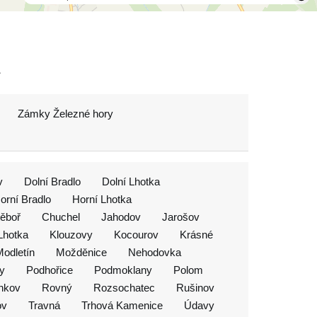
Zámky Železné hory
v
Dolní Bradlo
Dolní Lhotka
orní Bradlo
Horní Lhotka
ěboř
Chuchel
Jahodov
Jarošov
Lhotka
Klouzovy
Kocourov
Krásné
odletín
Možděnice
Nehodovka
y
Podhořice
Podmoklany
Polom
nkov
Rovný
Rozsochatec
Rušinov
ov
Travná
Trhová Kamenice
Údavy