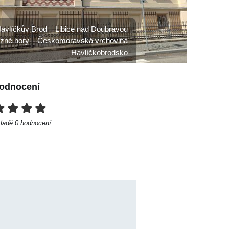
avlíčkův Brod
Libice nad Doubravou
ezné hory
Českomoravská vrchovina
Havlíčkobrodsko
odnocení
kladě
0
hodnocení.