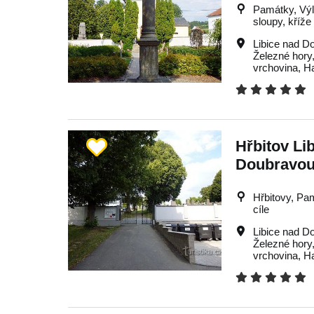
Památky, Výle
sloupy, kříže
Libice nad D
Železné hory
vrchovina
,
H
Hřbitov Li
Doubravo
Hřbitovy, Pam
cíle
Libice nad D
Železné hory
vrchovina
,
H