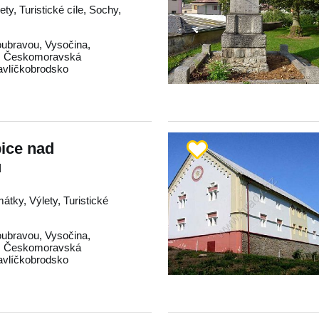
ty, Turistické cíle, Sochy,
oubravou
,
Vysočina
,
,
Českomoravská
avlíčkobrodsko
bice nad
u
átky, Výlety, Turistické
oubravou
,
Vysočina
,
,
Českomoravská
avlíčkobrodsko