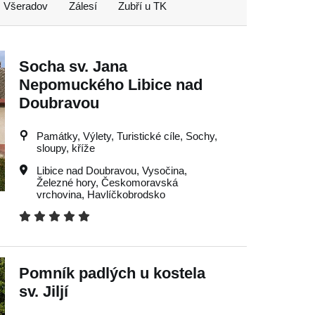
Všeradov
Zálesí
Zubří u TK
Socha sv. Jana
Nepomuckého Libice nad
Doubravou
Památky, Výlety, Turistické cíle, Sochy,
sloupy, kříže
Libice nad Doubravou
,
Vysočina
,
Železné hory
,
Českomoravská
vrchovina
,
Havlíčkobrodsko
Pomník padlých u kostela
sv. Jiljí