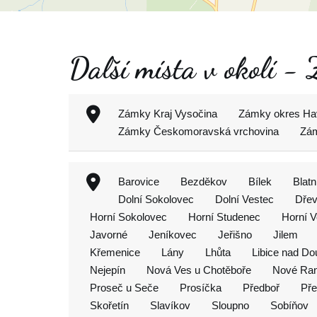
Další místa v okolí -
Zámky Kraj Vysočina
Zámky okres Hav
Zámky Českomoravská vrchovina
Zám
Barovice
Bezděkov
Bílek
Blatn
Dolní Sokolovec
Dolní Vestec
Dřev
Horní Sokolovec
Horní Studenec
Horní V
Javorné
Jeníkovec
Jeřišno
Jilem
Křemenice
Lány
Lhůta
Libice nad D
Nejepín
Nová Ves u Chotěboře
Nové Ra
Proseč u Seče
Prosíčka
Předboř
Pře
Skořetín
Slavíkov
Sloupno
Sobíňov