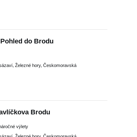
 Pohled do Brodu
sázaví
,
Železné hory
,
Českomoravská
avlíčkova Brodu
enáročné výlety
sázaví
,
Železné hory
,
Českomoravská