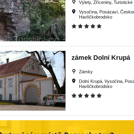
Výlety, Zříceniny, Turistické 
Vysočina
,
Posázaví
,
Česko
Havlíčkobrodsko
zámek Dolní Krupá
Zámky
Dolní Krupá
,
Vysočina
,
Pos
Havlíčkobrodsko