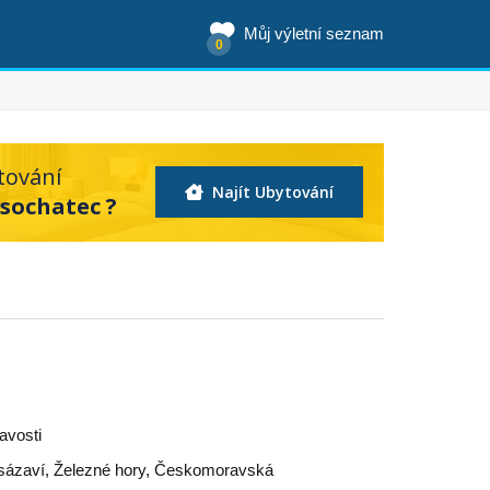
Můj výletní seznam
0
tování
Najít Ubytování
zsochatec ?
mavosti
sázaví
,
Železné hory
,
Českomoravská