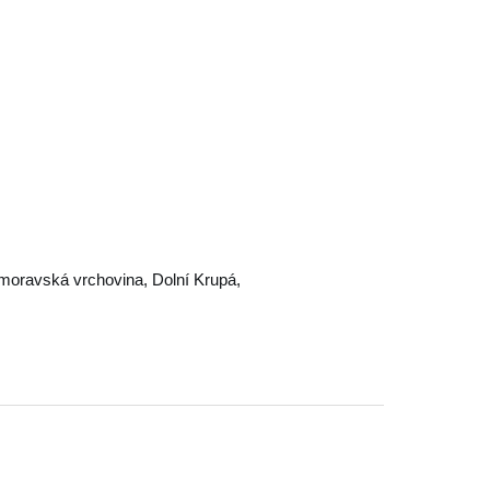
moravská vrchovina
,
Dolní Krupá
,