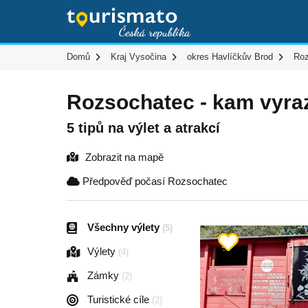
Domů
Kraj Vysočina
okres Havlíčkův Brod
Roz
Rozsochatec - kam vyraz
5 tipů na výlet a atrakcí
Zobrazit na mapě
Předpověď počasí Rozsochatec
Všechny výlety
(5)
Výlety
(4)
Zámky
(2)
Turistické cíle
(2)