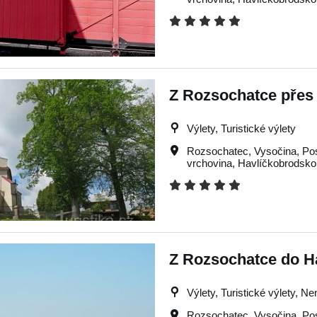
Z Rozsochatce přes
Výlety, Turistické výlety
Rozsochatec
,
Vysočina
,
Po
vrchovina
,
Havlíčkobrodsko
Z Rozsochatce do H
Výlety, Turistické výlety, N
Rozsochatec
,
Vysočina
,
Po