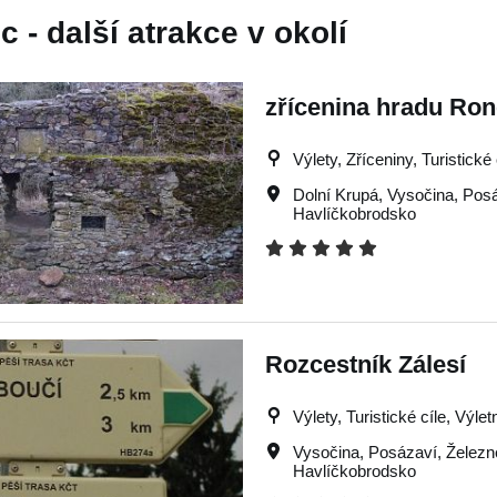
 - další atrakce v okolí
zřícenina hradu Ro
Výlety, Zříceniny, Turistické 
Dolní Krupá
,
Vysočina
,
Pos
Havlíčkobrodsko
Rozcestník Zálesí
Výlety, Turistické cíle, Výle
Vysočina
,
Posázaví
,
Železn
Havlíčkobrodsko