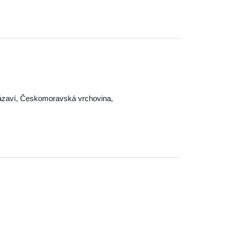
ázaví
,
Českomoravská vrchovina
,