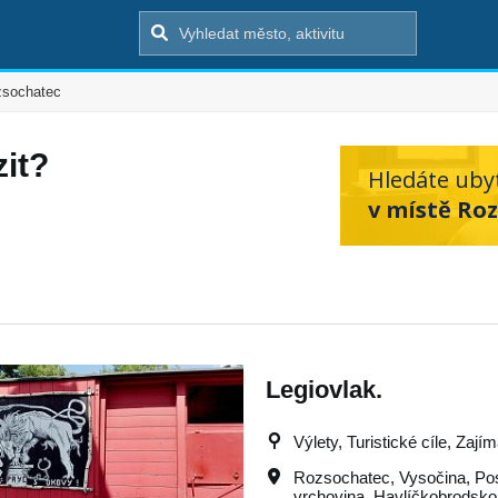
sochatec
it?
Hledáte uby
v místě Ro
Legiovlak.
Výlety, Turistické cíle, Zají
Rozsochatec
,
Vysočina
,
Po
vrchovina
,
Havlíčkobrodsko