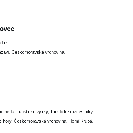
novec
cíle
ázaví
,
Českomoravská vrchovina
,
tní místa, Turistické výlety, Turistické rozcestníky
é hory
,
Českomoravská vrchovina
,
Horní Krupá
,