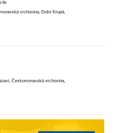
cíle
moravská vrchovina
,
Dolní Krupá
,
ázaví
,
Českomoravská vrchovina
,