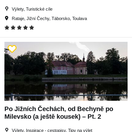
Výlety, Turistické cíle
Rataje
,
Jižní Čechy
,
Táborsko
,
Toulava
Po Jižních Čechách, od Bechyně po
Milevsko (a ještě kousek) – Pt. 2
Výlety, Inspirace - cestopisy, Tipy na výlet