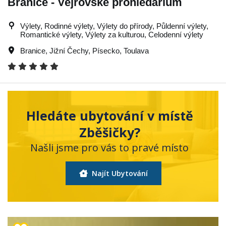
Branice - Vejrovské prohledárium
Výlety, Rodinné výlety, Výlety do přírody, Půldenní výlety,
Romantické výlety, Výlety za kulturou, Celodenní výlety
Branice
,
Jižní Čechy
,
Písecko
,
Toulava
Hledáte ubytování v místě
Zběšičky?
Našli jsme pro vás to pravé místo
Najít Ubytování