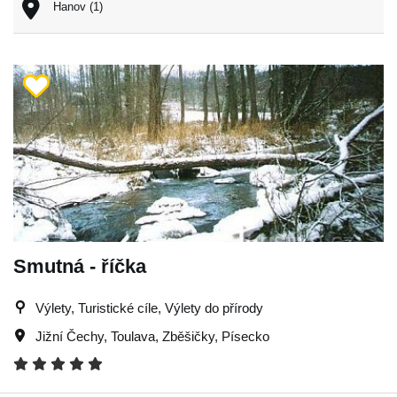
Hanov (1)
Smutná - říčka
Výlety, Turistické cíle, Výlety do přírody
Jižní Čechy
,
Toulava
,
Zběšičky
,
Písecko