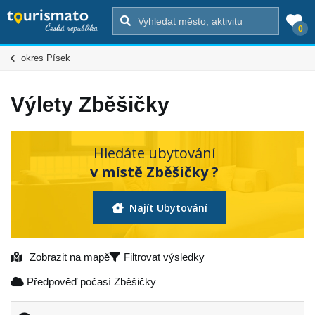
0
okres Písek
Výlety Zběšičky
Hledáte ubytování
v místě Zběšičky ?
Najít Ubytování
Zobrazit na mapě
Filtrovat výsledky
Předpověď počasí Zběšičky