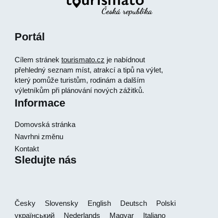
Portál
Cílem stránek
tourismato.cz
je nabídnout
přehledný seznam míst, atrakcí a tipů na výlet,
který pomůže turistům, rodinám a dalším
výletníkům při plánování nových zážitků.
Informace
Domovská stránka
Navrhni změnu
Kontakt
Sledujte nás
Česky
Slovensky
English
Deutsch
Polski
український
Nederlands
Magyar
Italiano