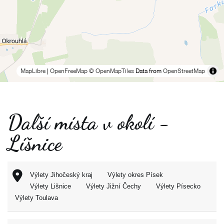
MapLibre
|
OpenFreeMap
© OpenMapTiles
Data from
OpenStreetMap
Další místa v okolí -
Líšnice
Výlety Jihočeský kraj
Výlety okres Písek
Výlety Lišnice
Výlety Jižní Čechy
Výlety Písecko
Výlety Toulava