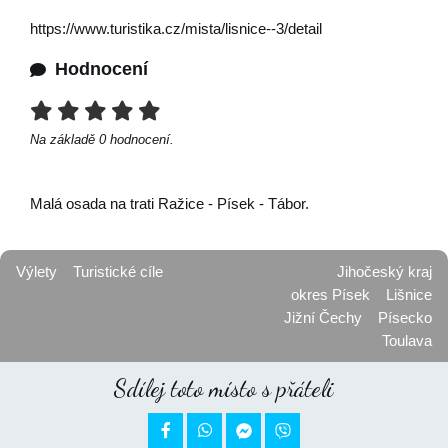
https://www.turistika.cz/mista/lisnice--3/detail
Hodnocení
Na základě
0
hodnocení.
Malá osada na trati Ražice - Písek - Tábor.
Výlety
Turistické cíle
Jihočeský kraj
okres Písek
Lišnice
Jižní Čechy
Písecko
Toulava
Sdílej toto místo s přáteli

