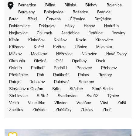
Bernartice
Bílina
Bilinka
Blehov
Bojenice
Borovany
Božejovice
Božetice
Branice
Brtec
Březí
Červená
Číčovice
Dmýštice
Dobřemilice
Držkrajov
Hájky
Hanov
Hodušín
Hrejkovice
Chlumek
Jestřebice
Jetětice
Jezviny
Klisín
Klokočov
Kolišov
Kozín
Křenovice
Křižanov
Kučeř
Květov
Lišnice
Milevsko
Mlčkov
Modlíkov
Něžovice
Níkovice
Nové Dvory
Okrouhlá
Olešná
Olší
Opařany
Osek
Osletín
Podboří
Podolí I
Popovec
Přeborov
Přeštěnice
Ráb
Radihošť
Rakov
Rastory
Rataje
Rohozov
Rukáveč
Sepekov
Skrýchov u Opařan
Srlín
Stádlec
Staré Sedlo
Stehlovice
Střítež
Svatkovice
Svoříž
Týnice
Velká
Veselíčko
Vlksice
Vratišov
Vůsí
Zálší
Zbelítov
Zběšice
Zběšičky
Zbislav
Zhoř