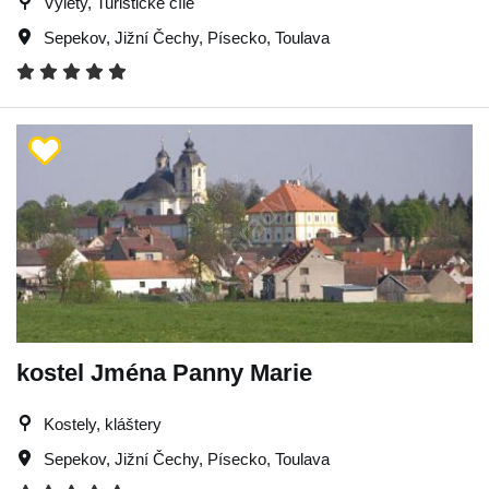
Výlety, Turistické cíle
Sepekov
,
Jižní Čechy
,
Písecko
,
Toulava
kostel Jména Panny Marie
Kostely, kláštery
Sepekov
,
Jižní Čechy
,
Písecko
,
Toulava