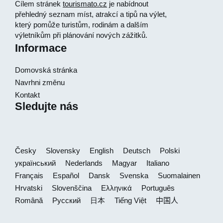
Cílem stránek
tourismato.cz
je nabídnout
přehledný seznam míst, atrakcí a tipů na výlet,
který pomůže turistům, rodinám a dalším
výletníkům při plánování nových zážitků.
Informace
Domovská stránka
Navrhni změnu
Kontakt
Sledujte nás
Česky
Slovensky
English
Deutsch
Polski
український
Nederlands
Magyar
Italiano
Français
Español
Dansk
Svenska
Suomalainen
Hrvatski
Slovenščina
Ελληνικά
Português
Română
Русский
日本
Tiếng Việt
中国人