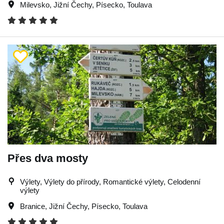
Milevsko
,
Jižní Čechy
,
Písecko
,
Toulava
Přes dva mosty
Výlety, Výlety do přírody, Romantické výlety, Celodenní
výlety
Branice
,
Jižní Čechy
,
Písecko
,
Toulava