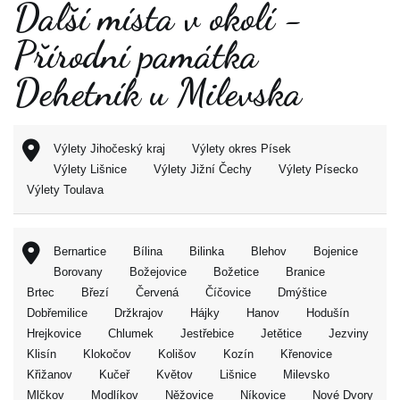
Další místa v okolí -
Přírodní památka
Dehetník u Milevska
Výlety Jihočeský kraj
Výlety okres Písek
Výlety Lišnice
Výlety Jižní Čechy
Výlety Písecko
Výlety Toulava
Bernartice
Bílina
Bilinka
Blehov
Bojenice
Borovany
Božejovice
Božetice
Branice
Brtec
Březí
Červená
Číčovice
Dmýštice
Dobřemilice
Držkrajov
Hájky
Hanov
Hodušín
Hrejkovice
Chlumek
Jestřebice
Jetětice
Jezviny
Klisín
Klokočov
Kolišov
Kozín
Křenovice
Křižanov
Kučeř
Květov
Lišnice
Milevsko
Mlčkov
Modlíkov
Něžovice
Níkovice
Nové Dvory