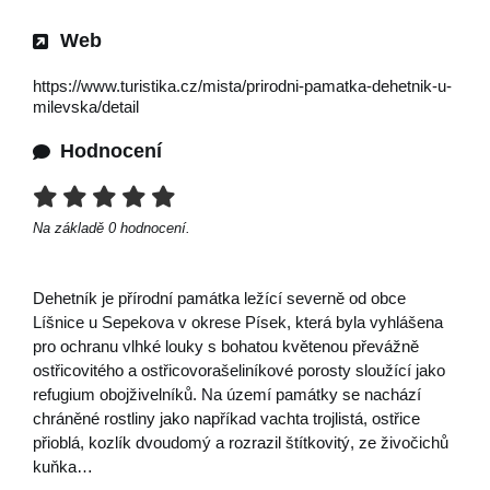
Web
https://www.turistika.cz/mista/prirodni-pamatka-dehetnik-u-
milevska/detail
Hodnocení
Na základě
0
hodnocení.
Dehetník je přírodní památka ležící severně od obce
Líšnice u Sepekova v okrese Písek, která byla vyhlášena
pro ochranu vlhké louky s bohatou květenou převážně
ostřicovitého a ostřicovorašeliníkové porosty sloužící jako
refugium obojživelníků. Na území památky se nachází
chráněné rostliny jako napříkad vachta trojlistá, ostřice
přioblá, kozlík dvoudomý a rozrazil štítkovitý, ze živočichů
kuňka…