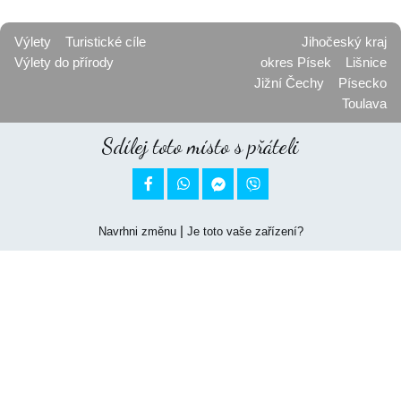
Výlety
Turistické cíle
Jihočeský kraj
Výlety do přírody
okres Písek
Lišnice
Jižní Čechy
Písecko
Toulava
Sdílej toto místo s přáteli


|
Navrhni změnu
Je toto vaše zařízení?