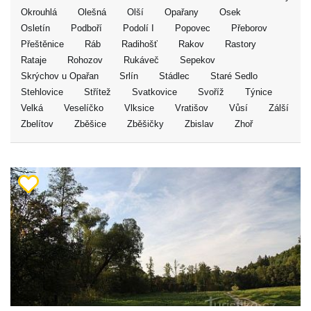
Okrouhlá
Olešná
Olší
Opařany
Osek
Osletín
Podboří
Podolí I
Popovec
Přeborov
Přeštěnice
Ráb
Radihošť
Rakov
Rastory
Rataje
Rohozov
Rukáveč
Sepekov
Skrýchov u Opařan
Srlín
Stádlec
Staré Sedlo
Stehlovice
Střítež
Svatkovice
Svoříž
Týnice
Velká
Veselíčko
Vlksice
Vratišov
Vůsí
Zálší
Zbelítov
Zběšice
Zběšičky
Zbislav
Zhoř