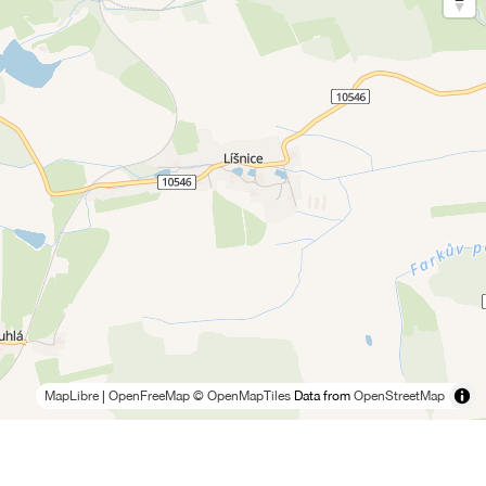
MapLibre
|
OpenFreeMap
© OpenMapTiles
Data from
OpenStreetMap