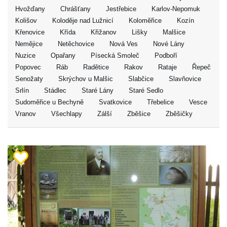
Hvožďany
Chrášťany
Jestřebice
Karlov-Nepomuk
Kolišov
Koloděje nad Lužnicí
Koloměřice
Kozín
Křenovice
Křída
Křižanov
Lišky
Malšice
Nemějice
Netěchovice
Nová Ves
Nové Lány
Nuzice
Opařany
Písecká Smoleč
Podboří
Popovec
Ráb
Radětice
Rakov
Rataje
Řepeč
Senožaty
Skrýchov u Malšic
Slabčice
Slavňovice
Srlín
Stádlec
Staré Lány
Staré Sedlo
Sudoměřice u Bechyně
Svatkovice
Třebelice
Vesce
Vranov
Všechlapy
Zálší
Zběšice
Zběšičky