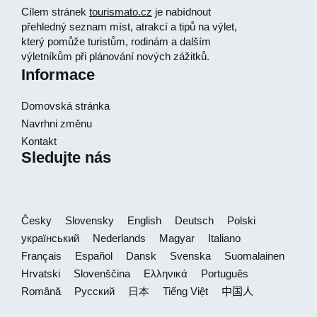
Cílem stránek
tourismato.cz
je nabídnout
přehledný seznam míst, atrakcí a tipů na výlet,
který pomůže turistům, rodinám a dalším
výletníkům při plánování nových zážitků.
Informace
Domovská stránka
Navrhni změnu
Kontakt
Sledujte nás
Česky
Slovensky
English
Deutsch
Polski
український
Nederlands
Magyar
Italiano
Français
Español
Dansk
Svenska
Suomalainen
Hrvatski
Slovenščina
Ελληνικά
Português
Română
Русский
日本
Tiếng Việt
中国人