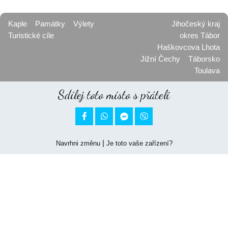
Kaple
Památky
Výlety
Jihočeský kraj
Turistické cíle
okres Tábor
Haškovcova Lhota
Jižní Čechy
Táborsko
Toulava
Sdílej toto místo s přáteli


|
Navrhni změnu
Je toto vaše zařízení?