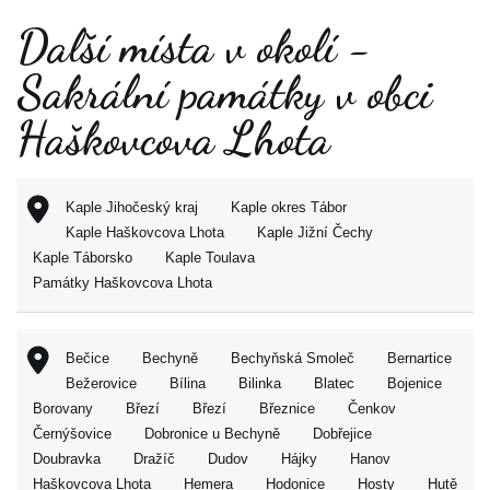
Další místa v okolí -
Sakrální památky v obci
Haškovcova Lhota
Kaple Jihočeský kraj
Kaple okres Tábor
Kaple Haškovcova Lhota
Kaple Jižní Čechy
Kaple Táborsko
Kaple Toulava
Památky Haškovcova Lhota
Bečice
Bechyně
Bechyňská Smoleč
Bernartice
Bežerovice
Bílina
Bilinka
Blatec
Bojenice
Borovany
Březí
Březí
Březnice
Čenkov
Černýšovice
Dobronice u Bechyně
Dobřejice
Doubravka
Dražíč
Dudov
Hájky
Hanov
Haškovcova Lhota
Hemera
Hodonice
Hosty
Hutě