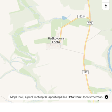
MapLibre
|
OpenFreeMap
© OpenMapTiles
Data from
OpenStreetMap