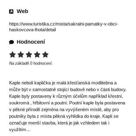
Web
https://www.turistika.cz/mista/sakralni-pamatky-v-obci-
haskovcova-lhota/detail
Hodnocení
Na základě
0
hodnocení.
Kaple neboli kaplička je malá křesťanská modlitebna a
může být v samostatně stojící budově nebo v části budovy.
Kaple byly postaveny k různým účelům například křestní,
soukromá , hřbitovní a poutní. Poutní kaple byla postavena
v pěkné přírodě zejména na vyvýšeném místě, aby pro
poutníky byla z místa pěkná vyhlídka do kraje. Kaplí se
označuje menší stavba, která je jak vzhledem tak i
využitím…