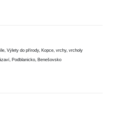
cíle, Výlety do přírody, Kopce, vrchy, vrcholy
ázaví
,
Podblanicko
,
Benešovsko