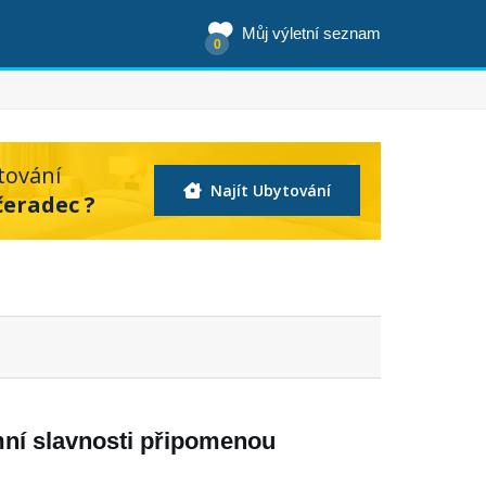
Můj výletní seznam
0
tování
Najít Ubytování
čeradec ?
ní slavnosti připomenou