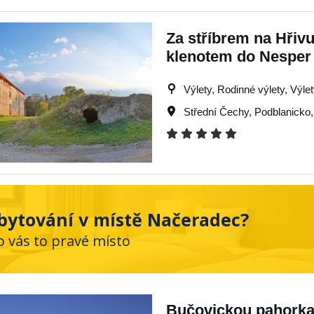
Za stříbrem na Hřiv
klenotem do Nesper
Výlety, Rodinné výlety, Výlet
Střední Čechy
,
Podblanicko
bytování v místě Načeradec?
o vás to pravé místo
Bučovickou pahorka