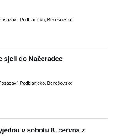
Posázaví
,
Podblanicko
,
Benešovsko
se sjeli do Načeradce
Posázaví
,
Podblanicko
,
Benešovsko
vyjedou v sobotu 8. června z