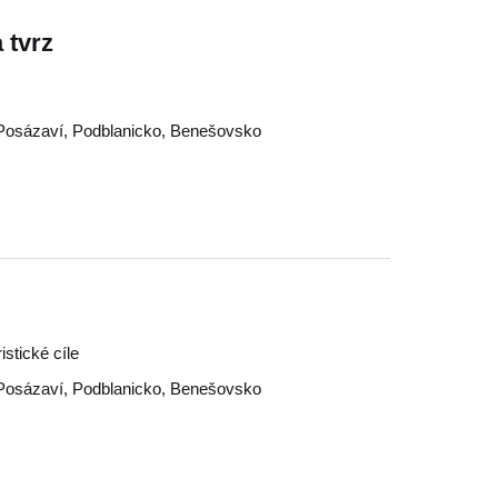
 tvrz
Posázaví
,
Podblanicko
,
Benešovsko
stické cíle
Posázaví
,
Podblanicko
,
Benešovsko