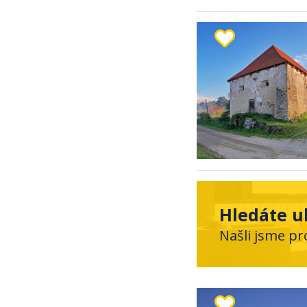
Hledáte u
Našli jsme pr