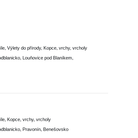
cíle, Výlety do přírody, Kopce, vrchy, vrcholy
dblanicko
,
Louňovice pod Blaníkem
,
cíle, Kopce, vrchy, vrcholy
dblanicko
,
Pravonín
,
Benešovsko