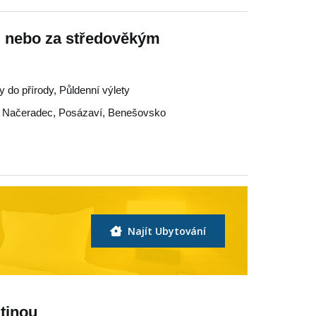
u nebo za středověkým
y do přírody, Půldenní výlety
,
Načeradec
,
Posázaví
,
Benešovsko
Najít Ubytování
tinou