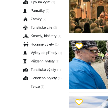
Tipy na výlet
(3)
Památky
(2)
Zámky
(2)
Turistické cíle
(2)
Kostely, kláštery
(1)
Rodinné výlety
(1)
Výlety do přírody
(1)
Půldenní výlety
(1)
Turistické výlety
(1)
Celodenní výlety
(1)
Tvrze
(1)