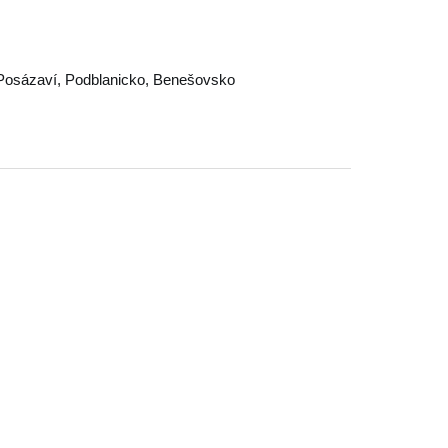
Posázaví
,
Podblanicko
,
Benešovsko