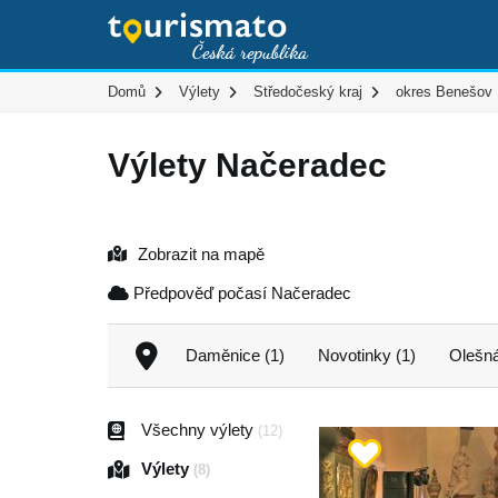
Domů
Výlety
Středočeský kraj
okres Benešov
Výlety Načeradec
Zobrazit na mapě
Předpověď počasí Načeradec
Daměnice (1)
Novotinky (1)
Olešná
Všechny výlety
(12)
Výlety
(8)