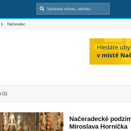
Načeradec
Hledáte uby
v místě Na
 (1)
Načeradecké podzim
Miroslava Horníčka