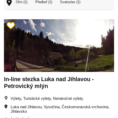
Otín (1)
Předboř (1)
Svatoslav (1)
In-line stezka Luka nad Jihlavou -
Petrovický mlýn
Výlety, Turistické výlety, Nenáročné výlety
Luka nad Jihlavou
,
Vysočina
,
Českomoravská vrchovina
,
Jihlavsko