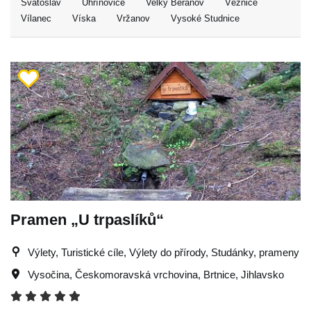
Svatoslav
Uhřínovice
Velký Beranov
Věžnice
Vílanec
Víska
Vržanov
Vysoké Studnice
Pramen „U trpaslíků“
Výlety, Turistické cíle, Výlety do přírody, Studánky, prameny
Vysočina
,
Českomoravská vrchovina
,
Brtnice
,
Jihlavsko