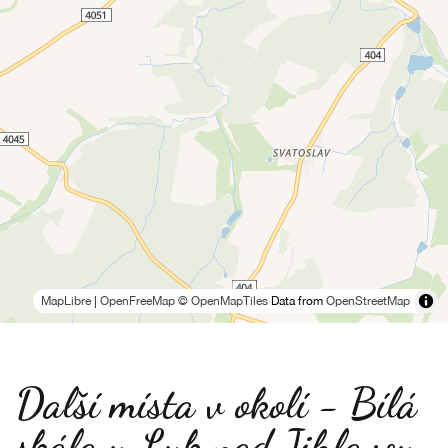
MapLibre
|
OpenFreeMap
© OpenMapTiles
Data from
OpenStreetMap
Další místa v okolí - Bílá
skála u Luk nad Jihlavou