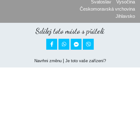
Svatoslav
Vysočina
Českomoravská vrchovina
Jihlavsko
Sdílej toto místo s přáteli


|
Navrhni změnu
Je toto vaše zařízení?