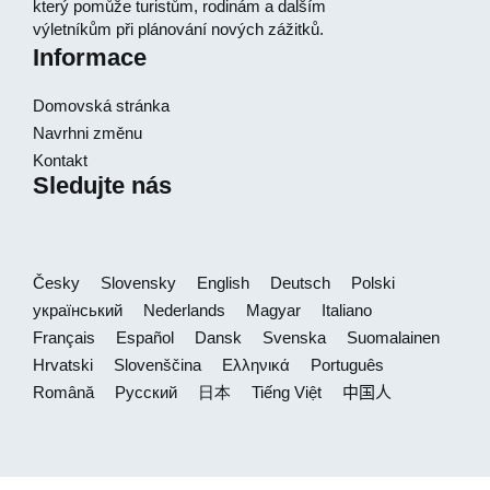
který pomůže turistům, rodinám a dalším
výletníkům při plánování nových zážitků.
Informace
Domovská stránka
Navrhni změnu
Kontakt
Sledujte nás
Česky
Slovensky
English
Deutsch
Polski
український
Nederlands
Magyar
Italiano
Français
Español
Dansk
Svenska
Suomalainen
Hrvatski
Slovenščina
Ελληνικά
Português
Română
Русский
日本
Tiếng Việt
中国人