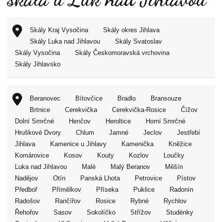
Skály Kraj Vysočina
Skály okres Jihlava
Skály Luka nad Jihlavou
Skály Svatoslav
Skály Vysočina
Skály Českomoravská vrchovina
Skály Jihlavsko
Beranovec
Bítovčice
Bradlo
Bransouze
Brtnice
Cerekvička
Cerekvička-Rosice
Čížov
Dolní Smrčné
Henčov
Heroltice
Horní Smrčné
Hruškové Dvory
Chlum
Jamné
Jeclov
Jestřebí
Jihlava
Kamenice u Jihlavy
Kamenička
Kněžice
Komárovice
Kosov
Kouty
Kozlov
Loučky
Luka nad Jihlavou
Malé
Malý Beranov
Měšín
Nadějov
Otín
Panská Lhota
Petrovice
Pístov
Předboř
Přímělkov
Příseka
Puklice
Radonín
Radošov
Rančířov
Rosice
Rybné
Rychlov
Řehořov
Sasov
Sokolíčko
Střížov
Studénky