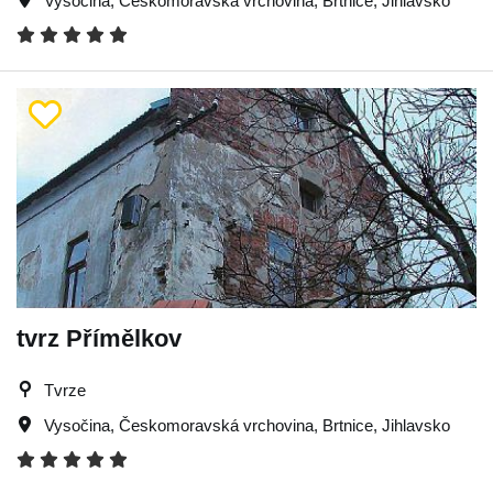
Vysočina
,
Českomoravská vrchovina
,
Brtnice
,
Jihlavsko
tvrz Přímělkov
Tvrze
Vysočina
,
Českomoravská vrchovina
,
Brtnice
,
Jihlavsko