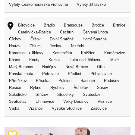
Výlety Českomoravská vrchovina
Výlety Jihlavsko
Bítovčice
Bradlo
Bransouze
Brodce
Brtnice
Cerekvička-Rosice
Čechtín
Červená Lhota
Číchov
Čížov
Dolní Smrčné
Horní Smrčné
Hrutov
Chlum
Jeclov
Jestřebí
Kamenice u Jihlavy
Kamenička
Kněžice
Komárovice
Kosov
Kouty
Kozlov
Luka nad Jihlavou
Malé
Malý Beranov
Nadějov
Nová Brtnice
Otín
Panská Lhota
Petrovice
Předboř
Přibyslavice
Přímělkov
Příseka
Puklice
Radonín
Radošov
Rosice
Rybné
Rychlov
Řehořov
Sasov
Sokolíčko
Střížov
Studénky
Svatoslav
Svatoslav
Uhřínovice
Velký Beranov
Věžnice
Víska
Vržanov
Vysoké Studnice
Zašovice