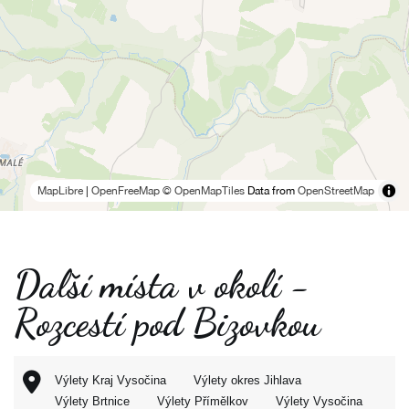
MapLibre
|
OpenFreeMap
© OpenMapTiles
Data from
OpenStreetMap
Další místa v okolí -
Rozcestí pod Bizovkou
Výlety Kraj Vysočina
Výlety okres Jihlava
Výlety Brtnice
Výlety Přímělkov
Výlety Vysočina