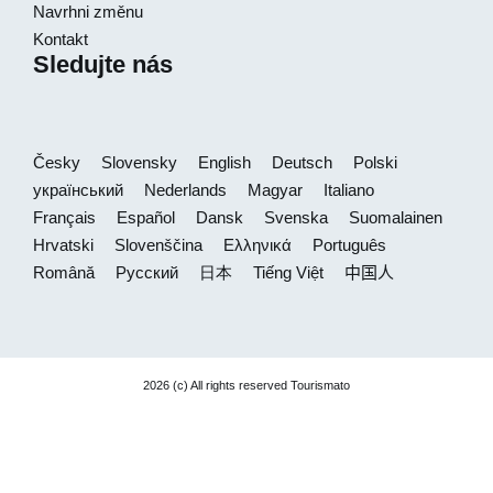
Navrhni změnu
Kontakt
Sledujte nás
Česky
Slovensky
English
Deutsch
Polski
український
Nederlands
Magyar
Italiano
Français
Español
Dansk
Svenska
Suomalainen
Hrvatski
Slovenščina
Ελληνικά
Português
Română
Русский
日本
Tiếng Việt
中国人
2026 (c) All rights reserved Tourismato