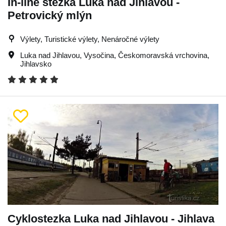
In-line stezka Luka nad Jihlavou -
Petrovický mlýn
Výlety, Turistické výlety, Nenáročné výlety
Luka nad Jihlavou
,
Vysočina
,
Českomoravská vrchovina
,
Jihlavsko
Cyklostezka Luka nad Jihlavou - Jihlava