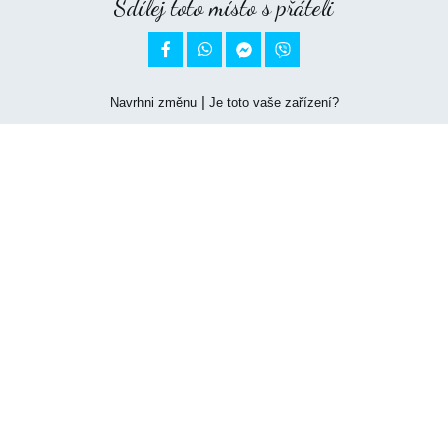
Sdílej toto místo s přáteli


|
Navrhni změnu
Je toto vaše zařízení?