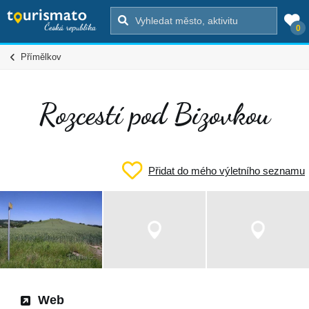
0
Přímělkov
Rozcestí pod Bizovkou
Přidat do mého výletního seznamu
Web