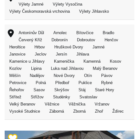
Výlety Jamné
Výlety Vysočina
Výlety Českomoravská vrchovina
Výlety Jihlavsko
Antonínův Důl
Arnolec
Bítovčice
Bradlo
Červený Kříž
Dobronín
Dobroutov
Henčov
Heroltice
Hrbov
Hruškové Dvory
Jamné
Janovice
Jeclov
Jersín
Jihlava
Kamenice u Jihlavy
Kamenička
Kamenná
Kosov
Kozlov
Lipina
Luka nad Jihlavou
Malý Beranov
Měšín
Nadějov
Nové Dvory
Otín
Pávov
Petrovice
Polná
Předboř
Puklice
Rybné
Řehořov
Sasov
Skrýšov
Stáj
Staré Hory
Střítež
Střížov
Studénky
Svatoslav
Velký Beranov
Věžnice
Věžnička
Vržanov
Vysoké Studnice
Záborná
Zborná
Zhoř
Ždírec