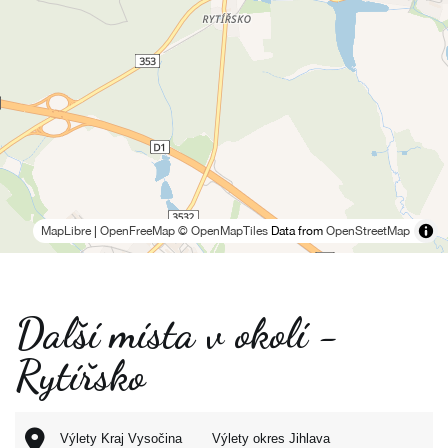
MapLibre
|
OpenFreeMap
© OpenMapTiles
Data from
OpenStreetMap
Další místa v okolí -
Rytířsko
Výlety Kraj Vysočina
Výlety okres Jihlava