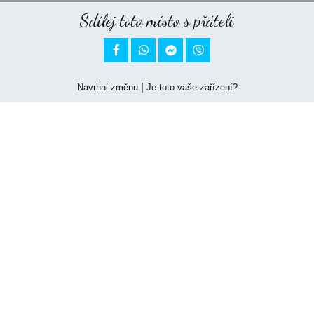
Sdílej toto místo s přáteli


|
Navrhni změnu
Je toto vaše zařízení?