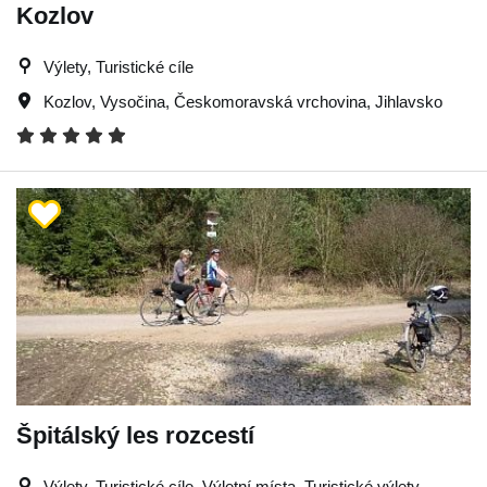
Kozlov
Výlety, Turistické cíle
Kozlov
,
Vysočina
,
Českomoravská vrchovina
,
Jihlavsko
Špitálský les rozcestí
Výlety, Turistické cíle, Výletní místa, Turistické výlety,