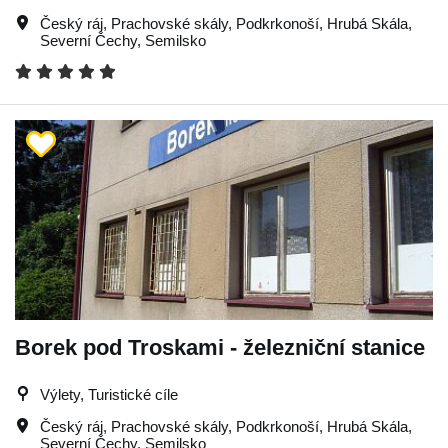
Český ráj
,
Prachovské skály
,
Podkrkonoší
,
Hrubá Skála
,
Severní Čechy
,
Semilsko
Borek pod Troskami - železniční stanice
Výlety, Turistické cíle
Český ráj
,
Prachovské skály
,
Podkrkonoší
,
Hrubá Skála
,
Severní Čechy
,
Semilsko