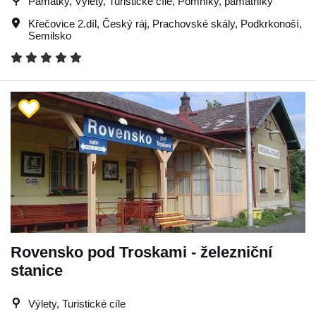
Památky, Výlety, Turistické cíle, Pomníky, památníky
Křečovice 2.díl
,
Český ráj
,
Prachovské skály
,
Podkrkonoší
,
Semilsko
Rovensko pod Troskami - železniční
stanice
Výlety, Turistické cíle