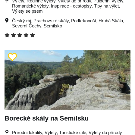
Výlety, Rodinné výlety, Výlety do přírody, Půldenní výlety,
Romantické výlety, Inspirace - cestopisy, Tipy na výlet,
Výlety se psem
Český ráj
,
Prachovské skály
,
Podkrkonoší
,
Hrubá Skála
,
Severní Čechy
,
Semilsko
Borecké skály na Semilsku
Přírodní lokality, Výlety, Turistické cíle, Výlety do přírody