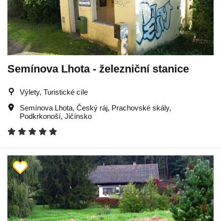
Semínova Lhota - železniční stanice
Výlety, Turistické cíle
Semínova Lhota
,
Český ráj
,
Prachovské skály
,
Podkrkonoší
,
Jičínsko