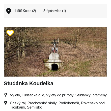
Liščí Kotce (2)
Štěpánovice (1)
Studánka Koudelka
Výlety, Turistické cíle, Výlety do přírody, Studánky, prameny
Český ráj
,
Prachovské skály
,
Podkrkonoší
,
Rovensko pod
Troskami
,
Semilsko