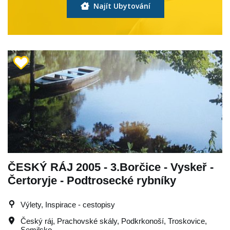
Najít Ubytování
ČESKÝ RÁJ 2005 - 3.Borčice - Vyskeř -
Čertoryje - Podtrosecké rybníky
Výlety, Inspirace - cestopisy
Český ráj
,
Prachovské skály
,
Podkrkonoší
,
Troskovice
,
Semilsko