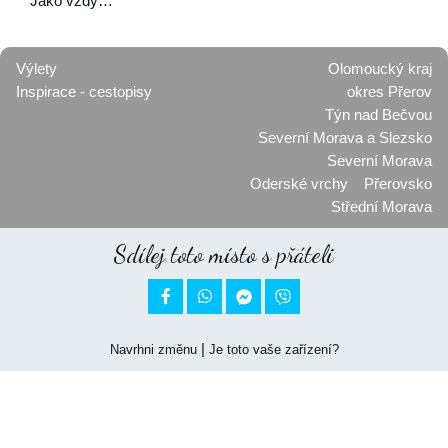
Jako vždy…
Výlety
Olomoucký kraj
Inspirace - cestopisy
okres Přerov
Týn nad Bečvou
Severní Morava a Slezsko
Severní Morava
Oderské vrchy
Přerovsko
Střední Morava
Sdílej toto místo s přáteli


|
Navrhni změnu
Je toto vaše zařízení?