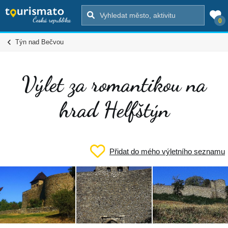
0
Týn nad Bečvou
Výlet za romantikou na
hrad Helfštýn
Přidat do mého výletního seznamu