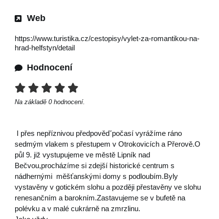
Web
https://www.turistika.cz/cestopisy/vylet-za-romantikou-na-
hrad-helfstyn/detail
Hodnocení
Na základě
0
hodnocení.
I přes nepříznivou předpovědˇpočasí vyrážíme ráno
sedmým vlakem s přestupem v Otrokovicích a Přerově.O
půl 9. již vystupujeme ve městě Lipník nad
Bečvou,procházíme si zdejší historické centrum s
nádhernými měšťanskými domy s podloubím.Byly
vystavěny v gotickém slohu a později přestavěny ve slohu
renesančním a barokním.Zastavujeme se v bufetě na
polévku a v malé cukrárně na zmrzlinu.