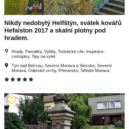
Nikdy nedobytý Helfštýn, svátek kovářů
Hefaiston 2017 a skalní plotny pod
hradem.
Hrady, Památky, Výlety, Turistické cíle, Inspirace -
cestopisy, Tipy na výlet
Týn nad Bečvou
,
Severní Morava a Slezsko
,
Severní
Morava
,
Oderské vrchy
,
Přerovsko
,
Střední Morava