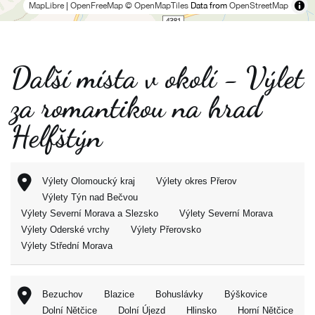
MapLibre
|
OpenFreeMap
© OpenMapTiles
Data from
OpenStreetMap
Další místa v okolí - Výlet
za romantikou na hrad
Helfštýn
Výlety Olomoucký kraj
Výlety okres Přerov
Výlety Týn nad Bečvou
Výlety Severní Morava a Slezsko
Výlety Severní Morava
Výlety Oderské vrchy
Výlety Přerovsko
Výlety Střední Morava
Bezuchov
Blazice
Bohuslávky
Býškovice
Dolní Nětčice
Dolní Újezd
Hlinsko
Horní Nětčice