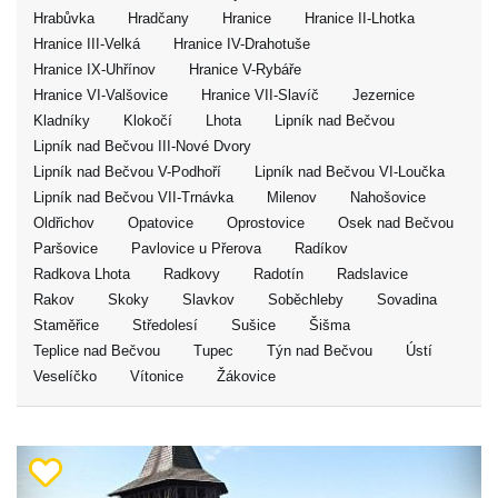
Hrabůvka
Hradčany
Hranice
Hranice II-Lhotka
Hranice III-Velká
Hranice IV-Drahotuše
Hranice IX-Uhřínov
Hranice V-Rybáře
Hranice VI-Valšovice
Hranice VII-Slavíč
Jezernice
Kladníky
Klokočí
Lhota
Lipník nad Bečvou
Lipník nad Bečvou III-Nové Dvory
Lipník nad Bečvou V-Podhoří
Lipník nad Bečvou VI-Loučka
Lipník nad Bečvou VII-Trnávka
Milenov
Nahošovice
Oldřichov
Opatovice
Oprostovice
Osek nad Bečvou
Paršovice
Pavlovice u Přerova
Radíkov
Radkova Lhota
Radkovy
Radotín
Radslavice
Rakov
Skoky
Slavkov
Soběchleby
Sovadina
Staměřice
Středolesí
Sušice
Šišma
Teplice nad Bečvou
Tupec
Týn nad Bečvou
Ústí
Veselíčko
Vítonice
Žákovice