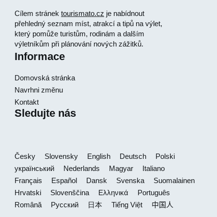
Cílem stránek
tourismato.cz
je nabídnout
přehledný seznam míst, atrakcí a tipů na výlet,
který pomůže turistům, rodinám a dalším
výletníkům při plánování nových zážitků.
Informace
Domovská stránka
Navrhni změnu
Kontakt
Sledujte nás
Česky
Slovensky
English
Deutsch
Polski
український
Nederlands
Magyar
Italiano
Français
Español
Dansk
Svenska
Suomalainen
Hrvatski
Slovenščina
Ελληνικά
Português
Română
Русский
日本
Tiếng Việt
中国人