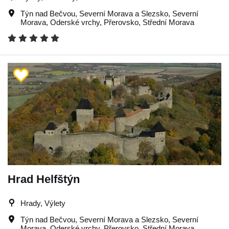
Týn nad Bečvou
,
Severní Morava a Slezsko
,
Severní
Morava
,
Oderské vrchy
,
Přerovsko
,
Střední Morava
Hrad Helfštýn
Hrady, Výlety
Týn nad Bečvou
,
Severní Morava a Slezsko
,
Severní
Morava
,
Oderské vrchy
,
Přerovsko
,
Střední Morava
,