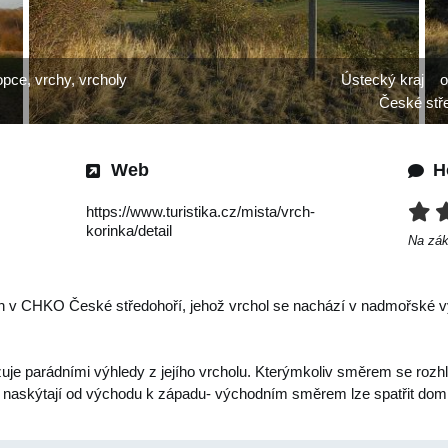
pce, vrchy, vrcholy
Ústecký kraj
o
České stř
Web
H
https://www.turistika.cz/mista/vrch-
korinka/detail
Na zá
 v CHKO České středohoří, jehož vrchol se nachází v nadmořské vý
je parádními výhledy z jejího vrcholu. Kterýmkoliv směrem se rozh
e naskýtají od východu k západu- východním směrem lze spatřit do