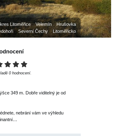
kres Litoměřice
Velemín
Hrušovka
edohoří
Severní Čechy
Litoměřicko
odnocení
kladě
0
hodnocení.
šce 349 m. Dobře viditelný je od
lédnete, nebrání vám ve výhledu
minantní…