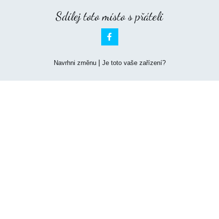
Sdílej toto místo s přáteli

|
Navrhni změnu
Je toto vaše zařízení?