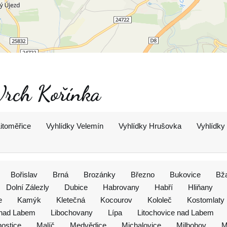
 Vrch Kořínka
Litoměřice
Vyhlídky Velemín
Vyhlídky Hrušovka
Vyhlídky
Bořislav
Brná
Brozánky
Březno
Bukovice
Bž
Dolní Zálezly
Dubice
Habrovany
Habří
Hliňany
e
Kamýk
Kletečná
Kocourov
Kololeč
Kostomlaty
 nad Labem
Libochovany
Lípa
Litochovice nad Labem
ostice
Malíč
Medvědice
Michalovice
Milbohov
M