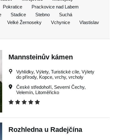
Pokratice
Prackovice nad Labem
e
Stadice
Stebno
Suchá
Velké Žernoseky
Vchynice
Vlastislav
Mannsteinův kámen
Vyhlídky, Výlety, Turistické cíle, Výlety
do přírody, Kopce, vrchy, vrcholy
České středohoří
,
Severní Čechy
,
Velemín
,
Litoměřicko
Rozhledna u Radejčína