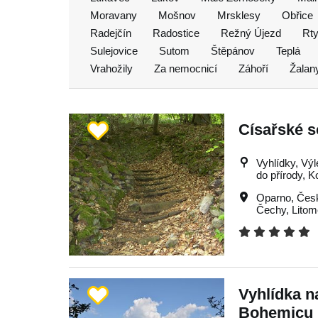
Moravany
Mošnov
Mrsklesy
Obřice
Radejčín
Radostice
Režný Újezd
Rty
Sulejovice
Sutom
Štěpánov
Teplá
Vrahožily
Za nemocnicí
Záhoří
Žalan
Císařské 
Vyhlídky, Výle
do přírody, K
Oparno
,
Česk
Čechy
,
Litom
Vyhlídka n
Bohemicu