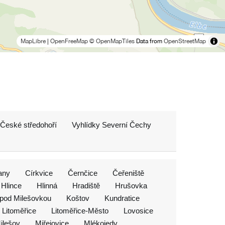
MapLibre
|
OpenFreeMap
© OpenMapTiles
Data from
OpenStreetMap
 České středohoří
Vyhlídky Severní Čechy
any
Církvice
Černčice
Čeřeniště
Hlince
Hlinná
Hradiště
Hrušovka
 pod Milešovkou
Koštov
Kundratice
Litoměřice
Litoměřice-Město
Lovosice
ilešov
Miřejovice
Mlékojedy