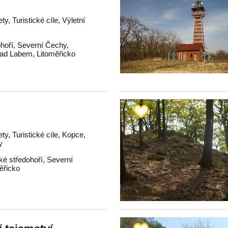
ty, Turistické cíle, Výletní
hoří
,
Severní Čechy
,
nad Labem
,
Litoměřicko
ety, Turistické cíle, Kopce,
y
é středohoří
,
Severní
ěřicko