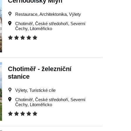
Černodolský Mlýn
Restaurace, Architektonika, Výlety
Chotiměř
,
České středohoří
,
Severní
Čechy
,
Litoměřicko
Chotiměř - železniční
stanice
Výlety, Turistické cíle
Chotiměř
,
České středohoří
,
Severní
Čechy
,
Litoměřicko