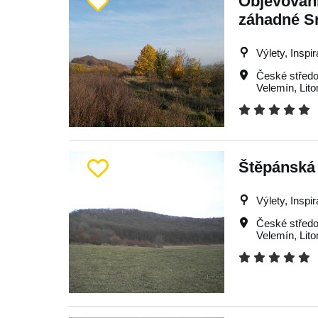
Objevování
záhadné Sr
Výlety, Inspi
České středo
Velemín
,
Lit
Štěpánská
Výlety, Inspi
České středo
Velemín
,
Lit