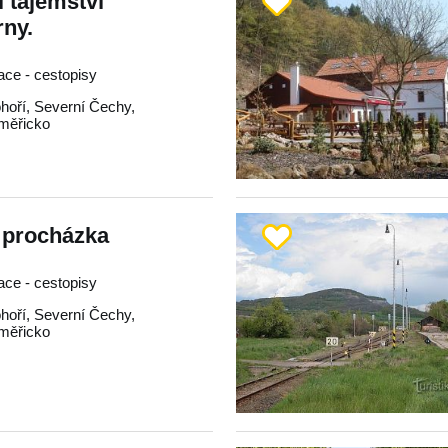
 tajemství
ny.
race - cestopisy
hoří
,
Severní Čechy
,
oměřicko
 procházka
race - cestopisy
hoří
,
Severní Čechy
,
oměřicko