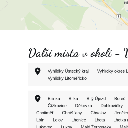
Další místa v okolí -
Vyhlídky Ústecký kraj
Vyhlídky okres 
Vyhlídky Litoměřicko
Bilinka
Bílka
Bílý Újezd
Boreč
Čížkovice
Děkovka
Dobkovičky
Chotiměř
Chrášťany
Chvalov
Jenčic
Lbín
Lelov
Lhenice
Lhota
Lhotka
Lukavec
Lukov
Malé Žernoseky
Malh