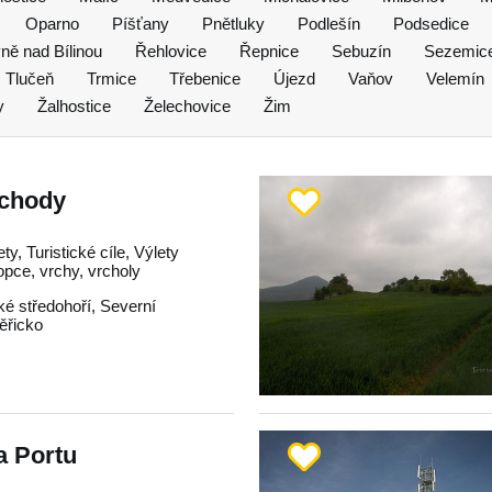
Oparno
Píšťany
Pnětluky
Podlešín
Podsedice
ně nad Bílinou
Řehlovice
Řepnice
Sebuzín
Sezemic
Tlučeň
Trmice
Třebenice
Újezd
Vaňov
Velemín
y
Žalhostice
Želechovice
Žim
schody
ty, Turistické cíle, Výlety
opce, vrchy, vrcholy
é středohoří
,
Severní
ěřicko
a Portu