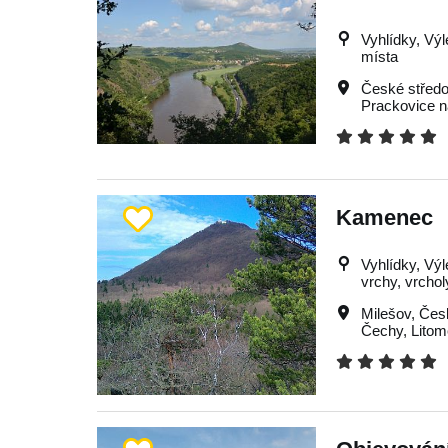
Vyhlídky, Výle
místa
České středo
Prackovice 
Kamenec
Vyhlídky, Výl
vrchy, vrchol
Milešov
,
Česk
Čechy
,
Litom