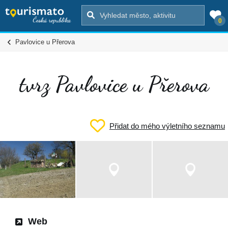
0
Pavlovice u Přerova
tvrz Pavlovice u Přerova
Přidat do mého výletního seznamu
Web