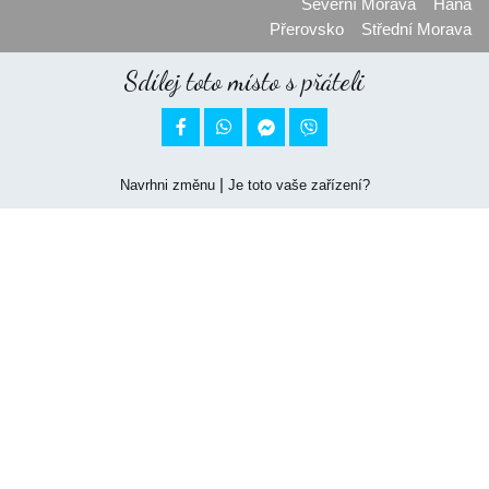
Severní Morava
Haná
Přerovsko
Střední Morava
Sdílej toto místo s přáteli


|
Navrhni změnu
Je toto vaše zařízení?