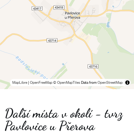
MapLibre
|
OpenFreeMap
© OpenMapTiles
Data from
OpenStreetMap
Další místa v okolí - tvrz
Pavlovice u Přerova