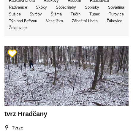
Radkova Lhota
Radkovy
Radotín
Radslavice
Radvanice
Skoky
Soběchleby
Sobíšky
Sovadina
Sušice
Svrčov
Šišma
Tučín
Tupec
Turovice
Týn nad Bečvou
Veselíčko
Zábeštní Lhota
Žákovice
Želatovice
tvrz Hradčany
Tvrze