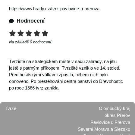
https://www.hrady.cz/tvrz-pavlovice-u-prerova
Hodnocení
Na základě
0
hodnocení.
Tvrziště na strategickém místě v sadu zahrady, na jihu
ještě s patrným příkopem. Tvrziště vzniklo ve 14. století.
Před husitskými válkami zpustlo, během nich bylo
obnoveno. Po přestěhováni centra panství do Dřevohostic
po roce 1566 tvrz zanikla.
Tvrze
Olomoucký kraj
okres Přerov
Pavlovice u Přerova
Severní Morava a Slezsko