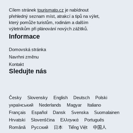
Cílem stránek
tourismato.cz
je nabídnout
přehledný seznam míst, atrakcí a tipů na výlet,
který pomůže turistům, rodinám a dalším
výletníkům při plánování nových zážitků.
Informace
Domovská stránka
Navrhni změnu
Kontakt
Sledujte nás
Česky
Slovensky
English
Deutsch
Polski
український
Nederlands
Magyar
Italiano
Français
Español
Dansk
Svenska
Suomalainen
Hrvatski
Slovenščina
Ελληνικά
Português
Română
Русский
日本
Tiếng Việt
中国人