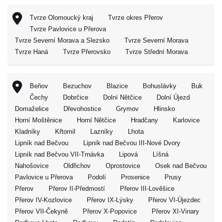
Tvrze Olomoucký kraj
Tvrze okres Přerov
Tvrze Pavlovice u Přerova
Tvrze Severní Morava a Slezsko
Tvrze Severní Morava
Tvrze Haná
Tvrze Přerovsko
Tvrze Střední Morava
Beňov
Bezuchov
Blazice
Bohuslávky
Buk
Čechy
Dobrčice
Dolní Nětčice
Dolní Újezd
Domaželice
Dřevohostice
Grymov
Hlinsko
Horní Moštěnice
Horní Nětčice
Hradčany
Karlovice
Kladníky
Křtomil
Lazníky
Lhota
Lipník nad Bečvou
Lipník nad Bečvou III-Nové Dvory
Lipník nad Bečvou VII-Trnávka
Lipová
Líšná
Nahošovice
Oldřichov
Oprostovice
Osek nad Bečvou
Pavlovice u Přerova
Podolí
Prosenice
Prusy
Přerov
Přerov II-Předmostí
Přerov III-Lověšice
Přerov IV-Kozlovice
Přerov IX-Lýsky
Přerov VI-Újezdec
Přerov VII-Čekyně
Přerov X-Popovice
Přerov XI-Vinary