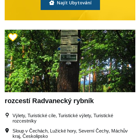
Najít Ubytování
rozcestí Radvanecký rybník
Výlety, Turistické cíle, Turistické výlety, Turistické
rozcestníky
Sloup v Čechách
,
Lužické hory
,
Severní Čechy
,
Máchův
kraj
,
Českolipsko