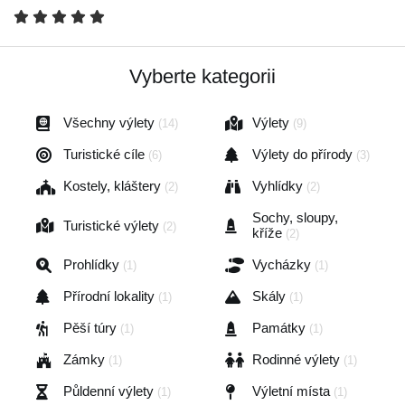
Vyberte kategorii
Všechny výlety
Výlety
(14)
(9)
Turistické cíle
Výlety do přírody
(6)
(3)
Kostely, kláštery
Vyhlídky
(2)
(2)
Sochy, sloupy,
Turistické výlety
(2)
kříže
(2)
Prohlídky
Vycházky
(1)
(1)
Přírodní lokality
Skály
(1)
(1)
Pěší túry
Památky
(1)
(1)
Zámky
Rodinné výlety
(1)
(1)
Půldenní výlety
Výletní místa
(1)
(1)