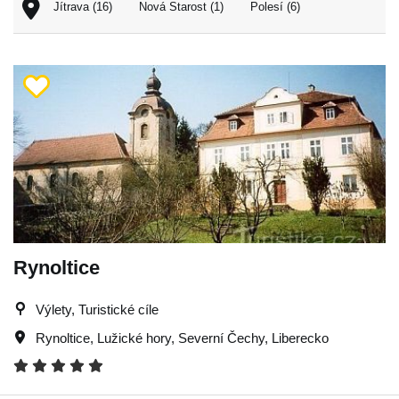
Jítrava (16)
Nová Starost (1)
Polesí (6)
Rynoltice
Výlety, Turistické cíle
Rynoltice
,
Lužické hory
,
Severní Čechy
,
Liberecko