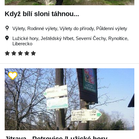
Když bílí sloni táhnou...
Výlety, Rodinné výlety, Výlety do přírody, Půldenní výlety
Lužické hory
,
Ještědský hřbet
,
Severní Čechy
,
Rynoltice
,
Liberecko
Jitrava - Petrovice /Lužické hory