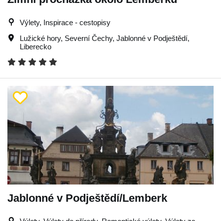
Výlety, Inspirace - cestopisy
Lužické hory
,
Severní Čechy
,
Jablonné v Podještědí
,
Liberecko
Jablonné v Podještědí/Lemberk