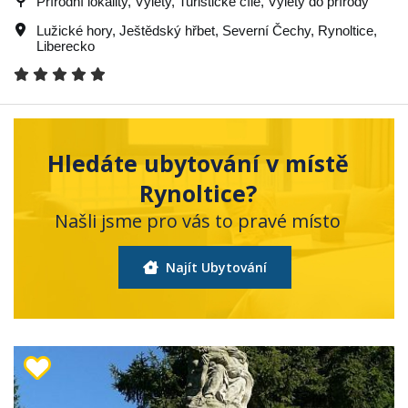
Přírodní lokality, Výlety, Turistické cíle, Výlety do přírody
Lužické hory
,
Ještědský hřbet
,
Severní Čechy
,
Rynoltice
,
Liberecko
Hledáte ubytování v místě
Rynoltice?
Našli jsme pro vás to pravé místo
Najít Ubytování