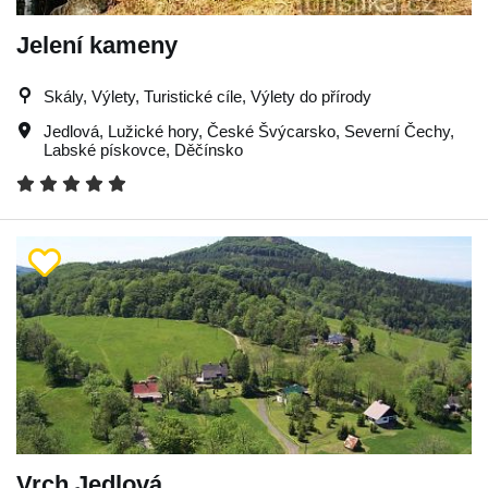
Jelení kameny
Skály, Výlety, Turistické cíle, Výlety do přírody
Jedlová
,
Lužické hory
,
České Švýcarsko
,
Severní Čechy
,
Labské pískovce
,
Děčínsko
Vrch Jedlová