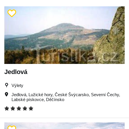
Jedlová
Výlety
Jedlová
,
Lužické hory
,
České Švýcarsko
,
Severní Čechy
,
Labské pískovce
,
Děčínsko