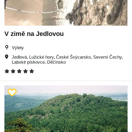
V zimě na Jedlovou
Výlety
Jedlová
,
Lužické hory
,
České Švýcarsko
,
Severní Čechy
,
Labské pískovce
,
Děčínsko