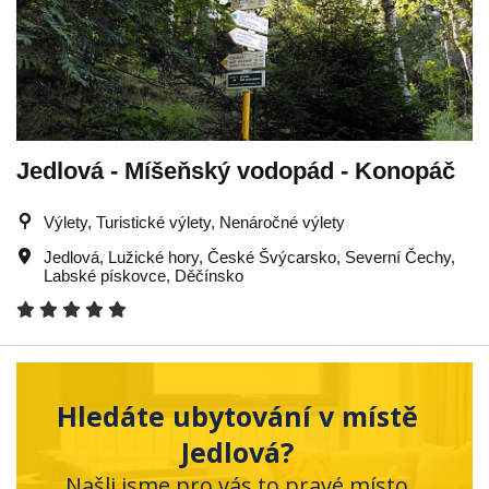
Jedlová - Míšeňský vodopád - Konopáč
Výlety, Turistické výlety, Nenáročné výlety
Jedlová
,
Lužické hory
,
České Švýcarsko
,
Severní Čechy
,
Labské pískovce
,
Děčínsko
Hledáte ubytování v místě
Jedlová?
Našli jsme pro vás to pravé místo