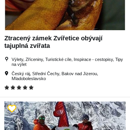
Ztracený zámek Zvířetice obývají
tajuplná zvířata
Výlety, Zříceniny, Turistické cíle, Inspirace - cestopisy, Tipy
na výlet
Český ráj
,
Střední Čechy
,
Bakov nad Jizerou
,
Mladoboleslavsko