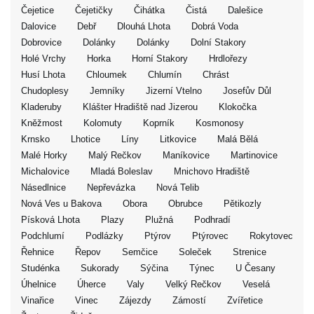
Čejetice
Čejetičky
Čihátka
Čistá
Dalešice
Dalovice
Debř
Dlouhá Lhota
Dobrá Voda
Dobrovice
Dolánky
Dolánky
Dolní Stakory
Holé Vrchy
Horka
Horní Stakory
Hrdlořezy
Husí Lhota
Chloumek
Chlumín
Chrást
Chudoplesy
Jemníky
Jizerní Vtelno
Josefův Důl
Kladeruby
Klášter Hradiště nad Jizerou
Klokočka
Kněžmost
Kolomuty
Koprník
Kosmonosy
Krnsko
Lhotice
Líny
Litkovice
Malá Bělá
Malé Horky
Malý Rečkov
Maníkovice
Martinovice
Michalovice
Mladá Boleslav
Mnichovo Hradiště
Násedlnice
Nepřevázka
Nová Telib
Nová Ves u Bakova
Obora
Obrubce
Pětikozly
Písková Lhota
Plazy
Plužná
Podhradí
Podchlumí
Podlázky
Ptýrov
Ptýrovec
Rokytovec
Řehnice
Řepov
Semčice
Soleček
Strenice
Studénka
Sukorady
Sýčina
Týnec
U Česany
Úhelnice
Úherce
Valy
Velký Rečkov
Veselá
Vinařice
Vinec
Zájezdy
Zámostí
Zvířetice