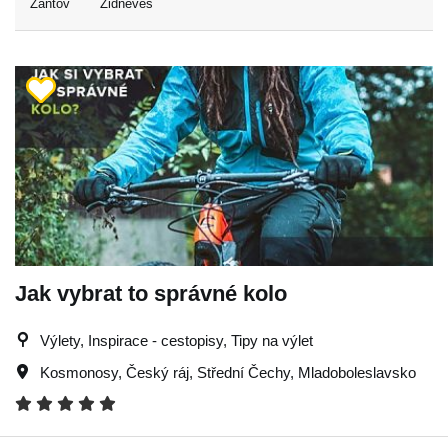
Žantov
Židněves
Jak vybrat to správné kolo
Výlety, Inspirace - cestopisy, Tipy na výlet
Kosmonosy
,
Český ráj
,
Střední Čechy
,
Mladoboleslavsko