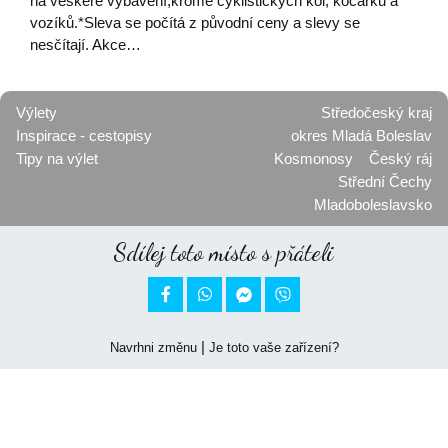
na veškeré vybavení,kromě cyklistických kol, kočárků a
vozíků.*Sleva se počítá z původní ceny a slevy se
nesčítají. Akce…
Výlety
Středočeský kraj
Inspirace - cestopisy
okres Mladá Boleslav
Tipy na výlet
Kosmonosy
Český ráj
Střední Čechy
Mladoboleslavsko
Sdílej toto místo s přáteli


|
Navrhni změnu
Je toto vaše zařízení?