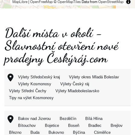
MapLibre
|
OpenFreeMap
© OpenMapTiles
Data from
OpenStreetMap
Další místa v okolí -
Slavnostní otevření nové
prodejny Českýráj.com
Výlety Středočeský kraj
Výlety okres Mladá Boleslav
Výlety Kosmonosy
Výlety Český ráj
Výlety Střední Čechy
Výlety Mladoboleslavsko
Tipy na výlet Kosmonosy
Bakov nad Jizerou
Bezděčín
Bílá Hlína
Bítouchov
Bojetice
Boseň
Bradlec
Brejlov
Březno
Buda
Bukovno
Býčina
Ctiměřice