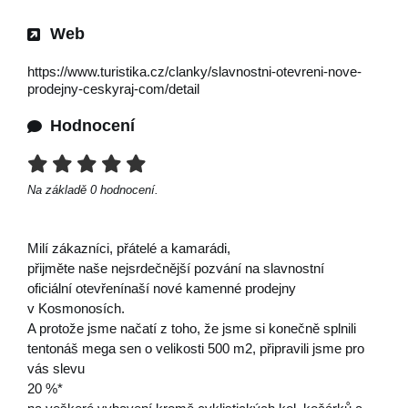
Web
https://www.turistika.cz/clanky/slavnostni-otevreni-nove-
prodejny-ceskyraj-com/detail
Hodnocení
Na základě
0
hodnocení.
Milí zákazníci, přátelé a kamarádi,
přijměte naše nejsrdečnější pozvání na slavnostní
oficiální otevřenínaší nové kamenné prodejny
v Kosmonosích.
A protože jsme načatí z toho, že jsme si konečně splnili
tentonáš mega sen o velikosti 500 m2, připravili jsme pro
vás slevu
20 %*