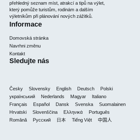
přehledný seznam míst, atrakcí a tipů na výlet,
který pomůže turistům, rodinám a dalším
výletníkům při plánování nových zážitků.
Informace
Domovská stránka
Navrhni změnu
Kontakt
Sledujte nás
Česky
Slovensky
English
Deutsch
Polski
український
Nederlands
Magyar
Italiano
Français
Español
Dansk
Svenska
Suomalainen
Hrvatski
Slovenščina
Ελληνικά
Português
Română
Русский
日本
Tiếng Việt
中国人