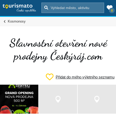
0
Kosmonosy
Slavnostní otevření nové
prodejny Českýráj.com
Přidat do mého výletního seznamu