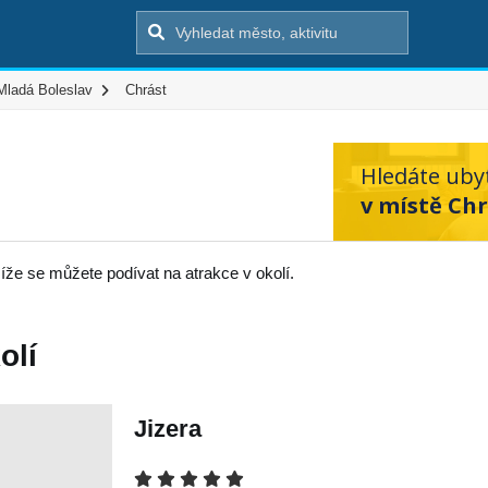
Mladá Boleslav
Chrást
Hledáte uby
v místě Chr
íže se můžete podívat na atrakce v okolí.
olí
Jizera