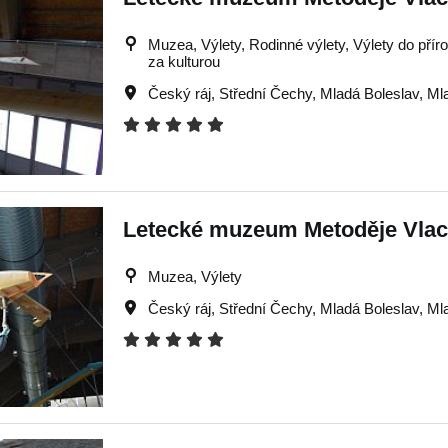
Muzea, Výlety, Rodinné výlety, Výlety do příro
za kulturou
Český ráj
,
Střední Čechy
,
Mladá Boleslav
,
Ml
Letecké muzeum Metoděje Vla
Muzea, Výlety
Český ráj
,
Střední Čechy
,
Mladá Boleslav
,
Ml