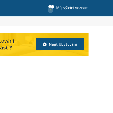
Můj výletní seznam
0
tování
Najít Ubytování
ást ?