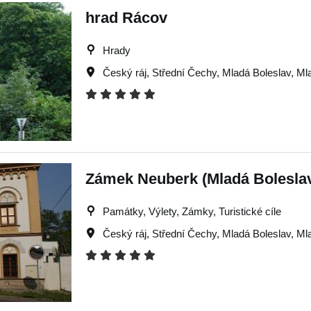
hrad Rácov
Hrady
Český ráj
,
Střední Čechy
,
Mladá Boleslav
,
Ml
Zámek Neuberk (Mladá Boleslav
Památky, Výlety, Zámky, Turistické cíle
Český ráj
,
Střední Čechy
,
Mladá Boleslav
,
Ml