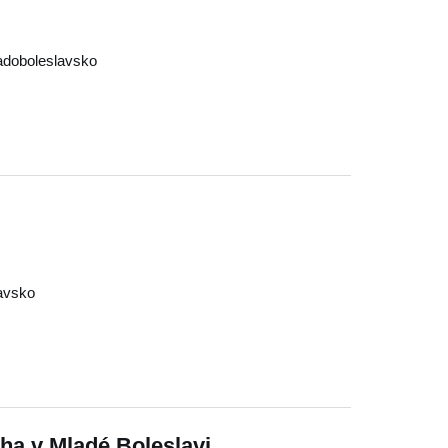
adoboleslavsko
avsko
a v Mladé Boleslavi