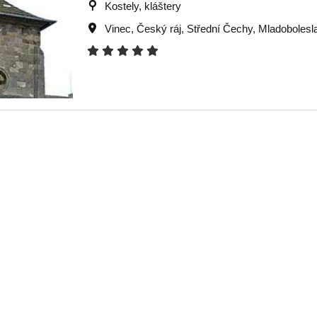
Kostely, kláštery
Vinec
,
Český ráj
,
Střední Čechy
,
Mladobolesl