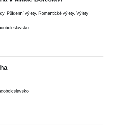
dy, Půldenní výlety, Romantické výlety, Výlety
adoboleslavsko
cha
adoboleslavsko