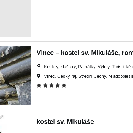
Vinec – kostel sv. Mikuláše, r
Kostely, kláštery, Památky, Výlety, Turistické 
Vinec
,
Český ráj
,
Střední Čechy
,
Mladobolesl
kostel sv. Mikuláše