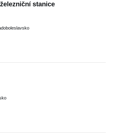
železniční stanice
adoboleslavsko
sko