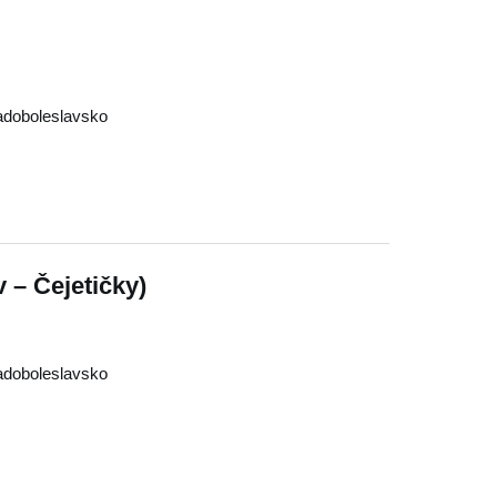
adoboleslavsko
 – Čejetičky)
adoboleslavsko