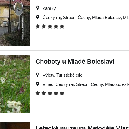
Zámky
Český ráj
,
Střední Čechy
,
Mladá Boleslav
,
Ml
Choboty u Mladé Boleslavi
Výlety, Turistické cíle
Vinec
,
Český ráj
,
Střední Čechy
,
Mladobolesl
Letecké muzeum Metoděje Vlach