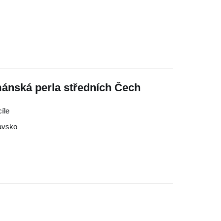
ománská perla středních Čech
cíle
avsko