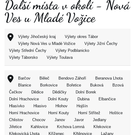
Další místa v okolí - Nová
Ves u Mladé Vožice
Výlety Jihočeský kraj
Výlety okres Tábor
Výlety Nová Ves u Mladé Vožice
Výlety Jižní Čechy
Výlety Střední Čechy
Výlety Podblanicko
Výlety Táborsko
Výlety Toulava
Barčov
Běleč
Bendovo Záhoří
Beranova Lhota
Blanice
Borkovice
Bořetice
Buková
Bzová
Čečkov
Dědice
Dědičky
Dolní Borek
Dolní Hrachovice
Dolní Kouty
Dubina
Elbančice
Hlasívko
Hlasivo
Hlohov
Hojšín
Horní Hrachovice
Horní Kouty
Horní Střítež
Hoštice
Chlistov
Chocov
Janov
Javor
Jedlany
Jiřetice
Kahlovice
Krchova Lomná
Křekovice
Křekovická Lhota
Kříženec
Křtěnovice
Lažany