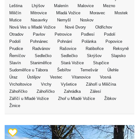
Leština
Lhýšov
Malenín
Malovice
Mezno
Miličín
Mitrovice
Mladá Vožice
Moravec
Mostek
Mutice
Nasavrky
Nemyšl
Noskov
Nová Ves u Mladé Vožice
Nové Dvory
Oldřichov
Otradov
Pavlov
Petrovice
Podlesí
Podolí
Podolí
Pohnánec
Pohnání
Polánka
Popovice
Prudice
Radvánov
Rašovice
Ratibořice
Reksyně
Řemíčov
Sedlečko
Sedlečko
Skrýšov
Slapsko
Slavín
Staniměřice
Stará Vožice
Stupčice
Sudoměřice u Tábora
Šebířov
Temešvár
Úlehle
Úraz
Ústějov
Vestec
Vitanovice
Vosná
Vrcholtovice
Vrchy
Vyšetice
Záhoří u Miličína
Záhoříčko
Záhoříčko
Zahrádka
Zálesí
Záříčí u Mladé Vožice
Zhoř u Mladé Vožice
Žibkov
Žinice