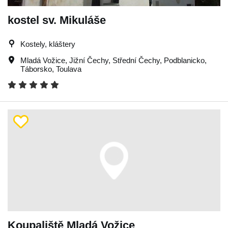
kostel sv. Mikuláše
Kostely, kláštery
Mladá Vožice
,
Jižní Čechy
,
Střední Čechy
,
Podblanicko
,
Táborsko
,
Toulava
Koupaliště Mladá Vožice