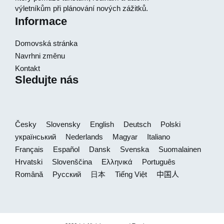
výletníkům při plánování nových zážitků.
Informace
Domovská stránka
Navrhni změnu
Kontakt
Sledujte nás
Česky
Slovensky
English
Deutsch
Polski
український
Nederlands
Magyar
Italiano
Français
Español
Dansk
Svenska
Suomalainen
Hrvatski
Slovenščina
Ελληνικά
Português
Română
Русский
日本
Tiếng Việt
中国人