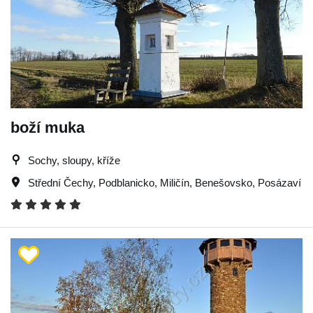
boží muka
Sochy, sloupy, kříže
Střední Čechy
,
Podblanicko
,
Miličín
,
Benešovsko
,
Posázaví